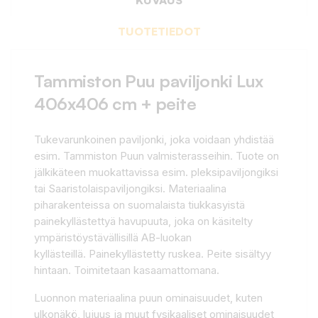
TUOTETIEDOT
Tammiston Puu paviljonki Lux
406x406 cm + peite
Tukevarunkoinen paviljonki, joka voidaan yhdistää
esim. Tammiston Puun valmisterasseihin. Tuote on
jälkikäteen muokattavissa esim. pleksipaviljongiksi
tai Saaristolaispaviljongiksi. Materiaalina
piharakenteissa on suomalaista tiukkasyistä
painekyllästettyä havupuuta, joka on käsitelty
ympäristöystävällisillä AB-luokan
kyllästeillä. Painekyllästetty ruskea. Peite sisältyy
hintaan. Toimitetaan kasaamattomana.
Luonnon materiaalina puun ominaisuudet, kuten
ulkonäkö, lujuus ja muut fysikaaliset ominaisuudet