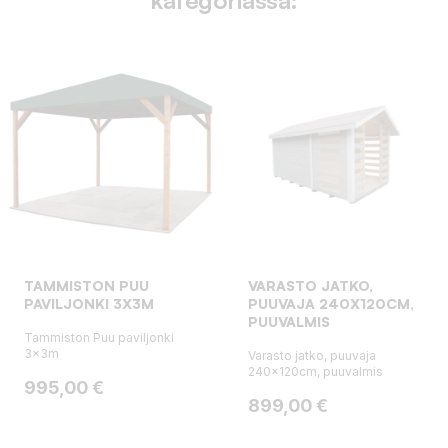
TAMMISTON PUU
VARASTO JATKO,
PAVILJONKI 3X3M
PUUVAJA 240X120CM,
PUUVALMIS
Tammiston Puu paviljonki
3x3m
Varasto jatko, puuvaja
240x120cm, puuvalmis
Hinta
995,00 €
Hinta
899,00 €