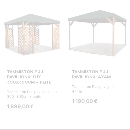
TAMMISTON PUU
TAMMISTON PUU
PAVILJONKI LUX
PAVILJONKI 4X4M
300X300CM + PEITE
Tammiston Puu paviljonki
4x4m
Tammiston Puu paviljonki Lux
300x300cm + peite
Hinta
1 190,00 €
Hinta
1 899,00 €