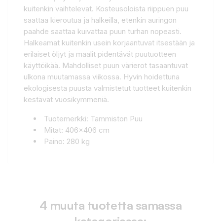
kuitenkin vaihtelevat. Kosteusoloista riippuen puu
saattaa kieroutua ja halkeilla, etenkin auringon
paahde saattaa kuivattaa puun turhan nopeasti.
Halkeamat kuitenkin usein korjaantuvat itsestään ja
erilaiset öljyt ja maalit pidentävät puutuotteen
käyttöikää. Mahdolliset puun värierot tasaantuvat
ulkona muutamassa viikossa. Hyvin hoidettuna
ekologisesta puusta valmistetut tuotteet kuitenkin
kestävät vuosikymmeniä.
Tuotemerkki: Tammiston Puu
Mitat: 406x406 cm
Paino: 280 kg
4 muuta tuotetta samassa
kategoriassa: