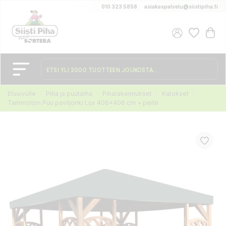
010 323 5858
asiakaspalvelu@siistipiha.fi
Etusivulle
Piha ja puutarha
Piharakennukset
Katokset
Tammiston Puu paviljonki Lux 406x406 cm + peite