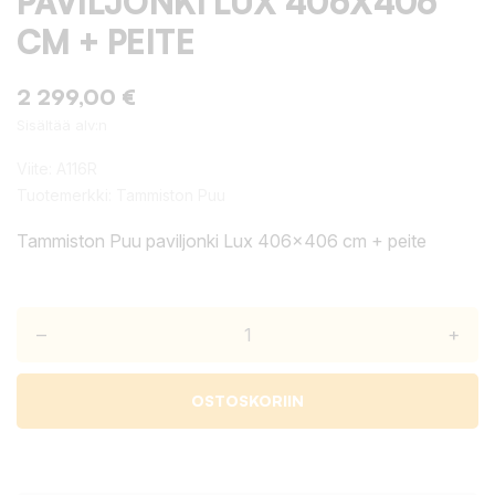
PAVILJONKI LUX 406X406
CM + PEITE
2 299,00 €
Sisältää alv:n
Viite:
A116R
Tuotemerkki:
Tammiston Puu
Tammiston Puu paviljonki Lux 406x406 cm + peite
–
+
OSTOSKORIIN