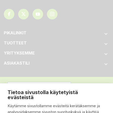
PIKALINKIT

TUOTTEET

YRITYKSEMME

ASIAKASTILI

Tietoa sivustolla käytetyistä
evästeistä
Käytämme sivustollamme evästeitä kerätäksemme ja
analysoidaksemme sivuston suorituskykyä ja käyttöä,