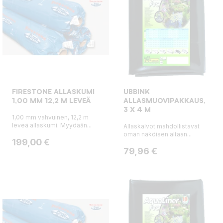
FIRESTONE ALLASKUMI
UBBINK
1,00 MM 12,2 M LEVEÄ
ALLASMUOVIPAKKAUS,
3 X 4 M
1,00 mm vahvuinen, 12,2 m
leveä allaskumi. Myydään...
Allaskalvot mahdollistavat
oman näköisen altaan...
Hinta
199,00 €
Hinta
79,96 €