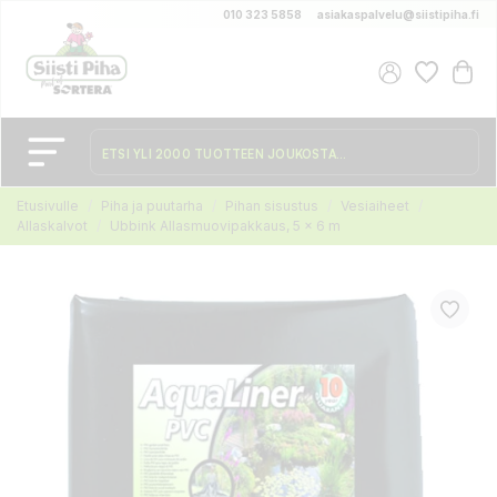
010 323 5858
asiakaspalvelu@siistipiha.fi
Etusivulle
Piha ja puutarha
Pihan sisustus
Vesiaiheet
Allaskalvot
Ubbink Allasmuovipakkaus, 5 x 6 m