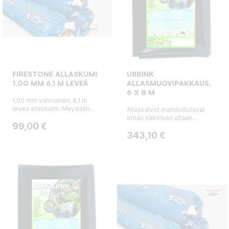
FIRESTONE ALLASKUMI
UBBINK
1,00 MM 6,1 M LEVEÄ
ALLASMUOVIPAKKAUS,
6 X 8 M
1,00 mm vahvuinen, 6,1 m
leveä allaskumi. Myydään...
Allaskalvot mahdollistavat
oman näköisen altaan...
Hinta
99,00 €
Hinta
343,10 €