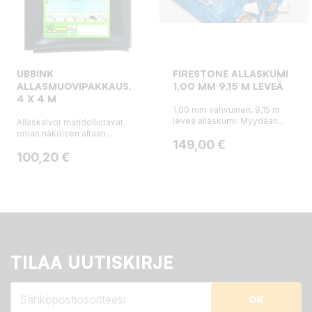
UBBINK
FIRESTONE ALLASKUMI
ALLASMUOVIPAKKAUS,
1,00 MM 9,15 M LEVEÄ
4 X 4 M
1,00 mm vahvuinen, 9,15 m
leveä allaskumi. Myydään...
Allaskalvot mahdollistavat
oman näköisen altaan...
Hinta
149,00 €
Hinta
100,20 €
TILAA UUTISKIRJE