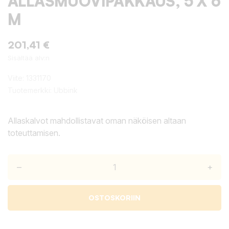
ALLASMUOVIPAKKAUS, 5 X 6
M
201,41 €
Sisältää alv:n
Viite:
1331170
Tuotemerkki:
Ubbink
Allaskalvot mahdollistavat oman näköisen altaan
toteuttamisen.
–
+
OSTOSKORIIN