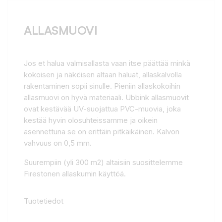
ALLASMUOVI
Jos et halua valmisallasta vaan itse päättää minkä
kokoisen ja näköisen altaan haluat, allaskalvolla
rakentaminen sopii sinulle. Pieniin allaskokoihin
allasmuovi on hyvä materiaali. Ubbink allasmuovit
ovat kestävää UV-suojattua PVC-muovia, joka
kestää hyvin olosuhteissamme ja oikein
asennettuna se on erittäin pitkäikäinen. Kalvon
vahvuus on 0,5 mm.
Suurempiin (yli 300 m2) altaisiin suosittelemme
Firestonen allaskumin käyttöä.
Tuotetiedot