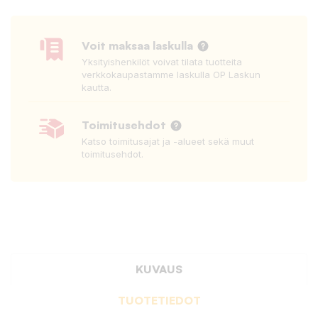
Voit maksaa laskulla
Yksityishenkilöt voivat tilata tuotteita
verkkokaupastamme laskulla OP Laskun
kautta.
Toimitusehdot
Katso toimitusajat ja -alueet sekä muut
toimitusehdot.
KUVAUS
TUOTETIEDOT