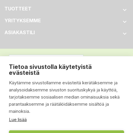
TUOTTEET

YRITYKSEMME

ASIAKASTILI

Tietoa sivustolla käytetyistä
evästeistä
Käytämme sivustollamme evästeitä kerätäksemme ja
analysoidaksemme sivuston suorituskykyä ja käyttöä,
tarjotaksemme sosiaalisen median ominaisuuksia sekä
parantaaksemme ja räätälöidäksemme sisältöä ja
mainoksia.
Lue lisää