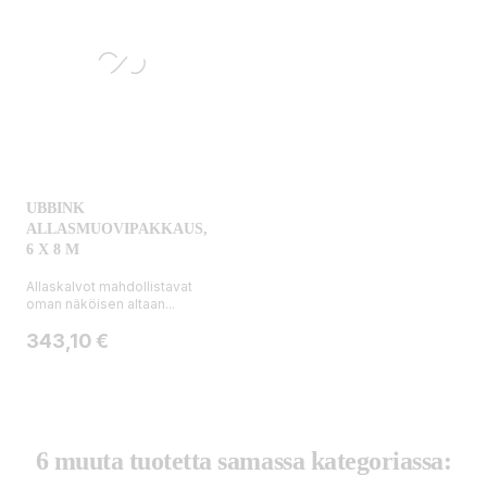
UBBINK
ALLASMUOVIPAKKAUS,
6 X 8 M
Allaskalvot mahdollistavat
oman näköisen altaan...
Hinta
343,10 €
6 muuta tuotetta samassa kategoriassa: