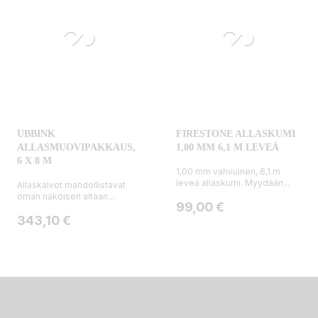
UBBINK
FIRESTONE ALLASKUMI
ALLASMUOVIPAKKAUS,
1,00 MM 6,1 M LEVEÄ
6 X 8 M
1,00 mm vahvuinen, 6,1 m
leveä allaskumi. Myydään...
Allaskalvot mahdollistavat
oman näköisen altaan...
Hinta
99,00 €
Hinta
343,10 €