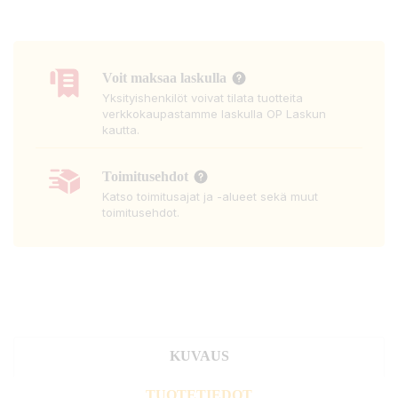
Voit maksaa laskulla
Yksityishenkilöt voivat tilata tuotteita
verkkokaupastamme laskulla OP Laskun
kautta.
Toimitusehdot
Katso toimitusajat ja -alueet sekä muut
toimitusehdot.
KUVAUS
TUOTETIEDOT