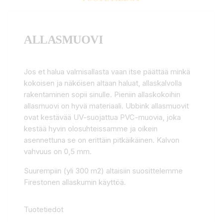
ALLASMUOVI
Jos et halua valmisallasta vaan itse päättää minkä
kokoisen ja näköisen altaan haluat, allaskalvolla
rakentaminen sopii sinulle. Pieniin allaskokoihin
allasmuovi on hyvä materiaali. Ubbink allasmuovit
ovat kestävää UV-suojattua PVC-muovia, joka
kestää hyvin olosuhteissamme ja oikein
asennettuna se on erittäin pitkäikäinen. Kalvon
vahvuus on 0,5 mm.
Suurempiin (yli 300 m2) altaisiin suosittelemme
Firestonen allaskumin käyttöä.
Tuotetiedot