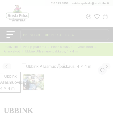
010 323 5858
asiakaspalvelu@siistipiha.fi
Etusivulle
Piha ja puutarha
Pihan sisustus
Vesiaiheet
Allaskalvot
Ubbink Allasmuovipakkaus, 4 x 4 m
UBBINK