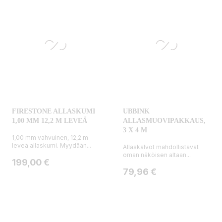
FIRESTONE ALLASKUMI
UBBINK
1,00 MM 12,2 M LEVEÄ
ALLASMUOVIPAKKAUS,
3 X 4 M
1,00 mm vahvuinen, 12,2 m
leveä allaskumi. Myydään...
Allaskalvot mahdollistavat
oman näköisen altaan...
Hinta
199,00 €
Hinta
79,96 €