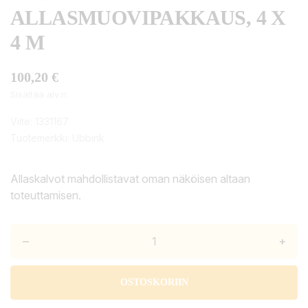
ALLASMUOVIPAKKAUS, 4 X
4 M
100,20 €
Sisältää alv:n
Viite:
1331167
Tuotemerkki:
Ubbink
Allaskalvot mahdollistavat oman näköisen altaan
toteuttamisen.
–
+
OSTOSKORIIN