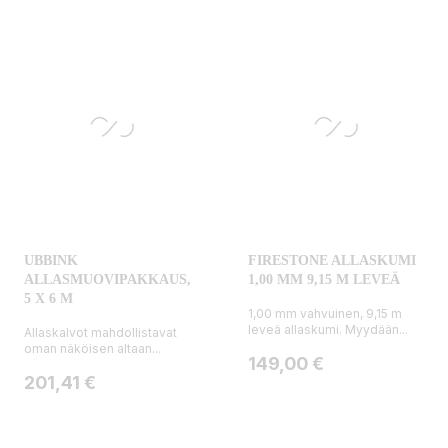
UBBINK
FIRESTONE ALLASKUMI
ALLASMUOVIPAKKAUS,
1,00 MM 9,15 M LEVEÄ
5 X 6 M
1,00 mm vahvuinen, 9,15 m
leveä allaskumi. Myydään...
Allaskalvot mahdollistavat
oman näköisen altaan...
Hinta
149,00 €
Hinta
201,41 €