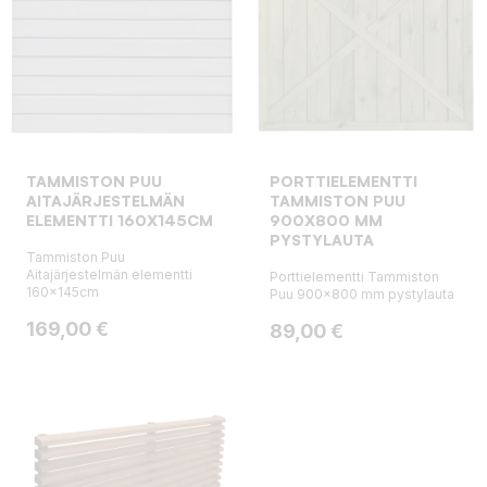
TAMMISTON PUU
PORTTIELEMENTTI
AITAJÄRJESTELMÄN
TAMMISTON PUU
ELEMENTTI 160X145CM
900X800 MM
PYSTYLAUTA
Tammiston Puu
Aitajärjestelmän elementti
Porttielementti Tammiston
160x145cm
Puu 900x800 mm pystylauta
Hinta
169,00 €
Hinta
89,00 €