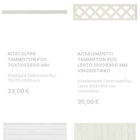
AITATOLPPA
AITAELEMENTTI
TAMMISTON PUU
TAMMISTON PUU
70X70X2500 MM
LEHTO 1200X300 MM
VINORISTIKKO
Aitatolppa Tammiston Puu
70x70x2500 mm
Aitaelementti Tammiston Puu
Lehto 1200x300 mm
Hinta
33,00 €
vinoristikko
Hinta
35,00 €