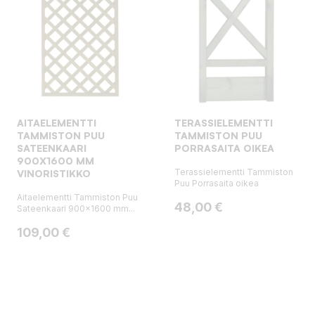
AITAELEMENTTI
TERASSIELEMENTTI
TAMMISTON PUU
TAMMISTON PUU
SATEENKAARI
PORRASAITA OIKEA
900X1600 MM
Terassielementti Tammiston
VINORISTIKKO
Puu Porrasaita oikea
Aitaelementti Tammiston Puu
Hinta
48,00 €
Sateenkaari 900x1600 mm...
Hinta
109,00 €