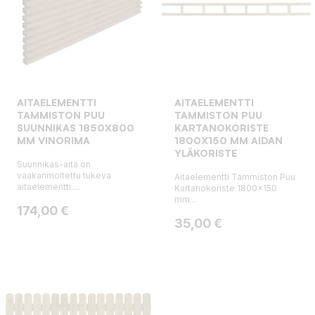
AITAELEMENTTI
AITAELEMENTTI
TAMMISTON PUU
TAMMISTON PUU
SUUNNIKAS 1850X800
KARTANOKORISTE
MM VINORIMA
1800X150 MM AIDAN
YLÄKORISTE
Suunnikas-aita on
vaakarimoitettu tukeva
Aitaelementti Tammiston Puu
aitaelementti....
Kartanokoriste 1800x150
mm...
Hinta
174,00 €
Hinta
35,00 €