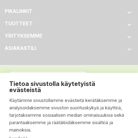
PIKALINKIT

TUOTTEET

YRITYKSEMME

ASIAKASTILI

Tietoa sivustolla käytetyistä
evästeistä
Käytämme sivustollamme evästeitä kerätäksemme ja
analysoidaksemme sivuston suorituskykyä ja käyttöä,
tarjotaksemme sosiaalisen median ominaisuuksia sekä
parantaaksemme ja räätälöidäksemme sisältöä ja
mainoksia.