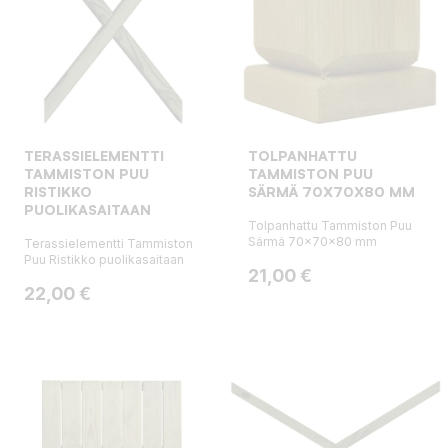
TERASSIELEMENTTI
TOLPANHATTU
TAMMISTON PUU
TAMMISTON PUU
RISTIKKO
SÄRMÄ 70X70X80 MM
PUOLIKASAITAAN
Tolpanhattu Tammiston Puu
Särmä 70x70x80 mm
Terassielementti Tammiston
Puu Ristikko puolikasaitaan
Hinta
21,00 €
Hinta
22,00 €