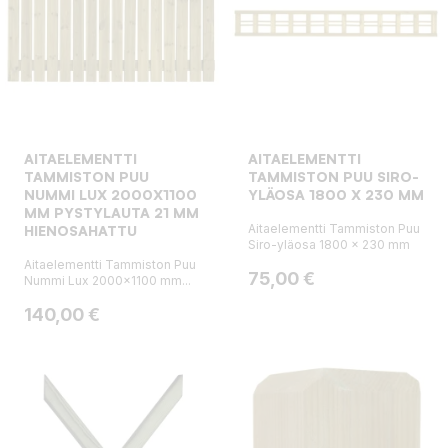
AITAELEMENTTI
AITAELEMENTTI
TAMMISTON PUU
TAMMISTON PUU SIRO-
NUMMI LUX 2000X1100
YLÄOSA 1800 X 230 MM
MM PYSTYLAUTA 21 MM
Aitaelementti Tammiston Puu
HIENOSAHATTU
Siro-yläosa 1800 x 230 mm
Aitaelementti Tammiston Puu
Hinta
75,00 €
Nummi Lux 2000x1100 mm...
Hinta
140,00 €