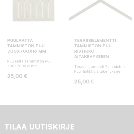
PUULAATTA
TERASSIELEMENTTI
TAMMISTON PUU
TAMMISTON PUU
700X700X16 MM
RISTIKKO
AITAKEHYKSEEN
Puulaatta Tammiston Puu
700x700x16 mm
Terassielementti Tammiston
Puu Ristikko aitakehykseen
Hinta
25,00 €
Hinta
25,00 €
TILAA UUTISKIRJE