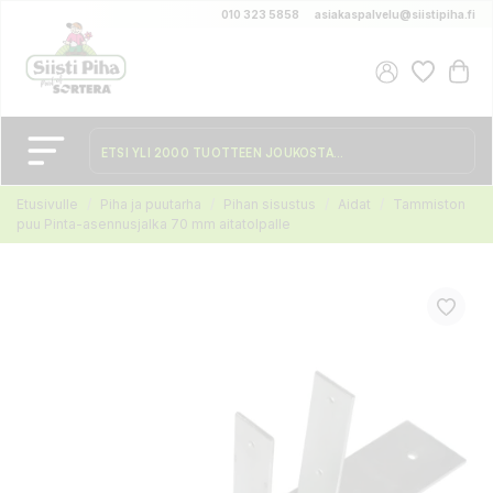
010 323 5858
asiakaspalvelu@siistipiha.fi
Etusivulle
Piha ja puutarha
Pihan sisustus
Aidat
Tammiston
puu Pinta-asennusjalka 70 mm aitatolpalle