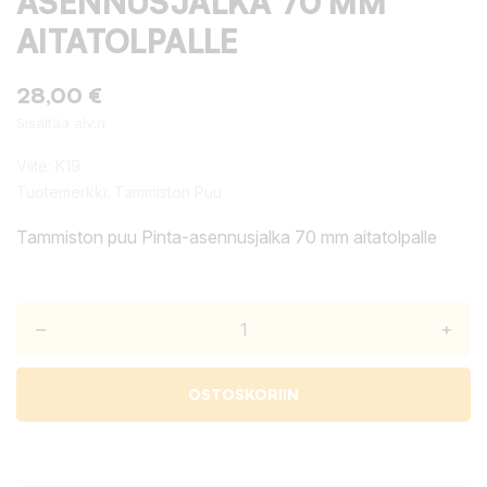
ASENNUSJALKA 70 MM
AITATOLPALLE
28,00 €
Sisältää alv:n
Viite:
K19
Tuotemerkki:
Tammiston Puu
Tammiston puu Pinta-asennusjalka 70 mm aitatolpalle
–
+
OSTOSKORIIN