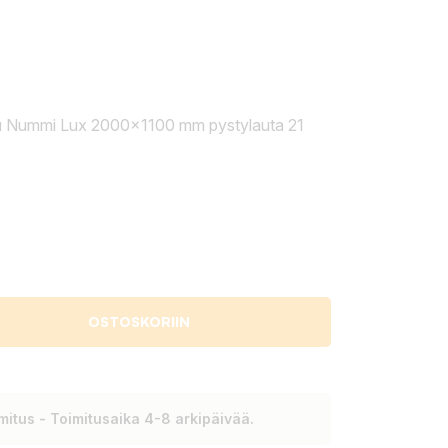
u Nummi Lux 2000x1100 mm pystylauta 21
OSTOSKORIIN
itus - Toimitusaika 4-8 arkipäivää.