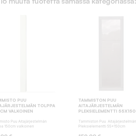
16 muuta tuotetta samassa kategoriassa
MMISTO PUU
TAMMISTON PUU
TAJÄRJESTELMÄN TOLPPA
AITAJÄRJESTELMÄN
0CM VALKOINEN
PLEKSIELEMENTTI 55X15
isto Puu Aitajärjestelmän
Tammiston Puu Aitajärjestelmä
pa 150cm valkoinen
Pleksielementti 55x150cm