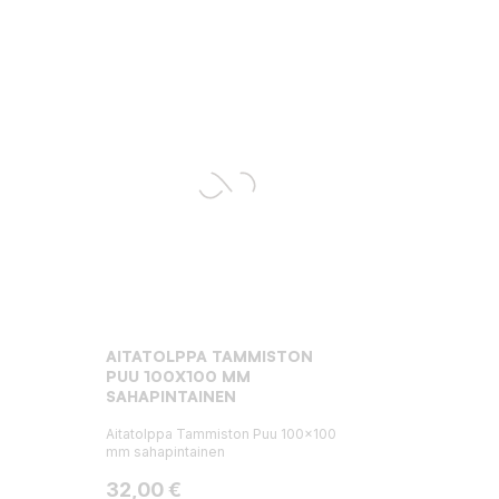
AITATOLPPA TAMMISTON
PUU 100X100 MM
SAHAPINTAINEN
Aitatolppa Tammiston Puu 100x100
mm sahapintainen
Hinta
32,00 €