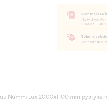
Voit maksaa l
Yksityishenkilöt 
laskulla OP Lasku
Toimitusehd
Katso toimitusaja
Puu Nummi Lux 2000x1100 mm pystylaut