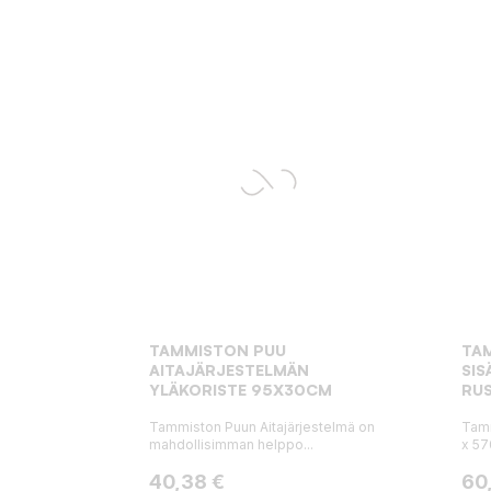
TAMMISTON PUU
TA
AITAJÄRJESTELMÄN
SIS
YLÄKORISTE 95X30CM
RU
Tammiston Puun Aitajärjestelmä on
Tamm
mahdollisimman helppo...
x 57
Hinta
Hin
40,38 €
60