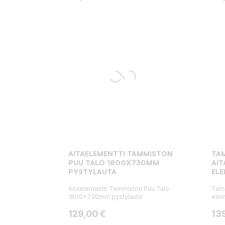
AITAELEMENTTI TAMMISTON
TA
PUU TALO 1800X730MM
AI
PYSTYLAUTA
EL
Aitaelementti Tammiston Puu Talo
Tamm
1800x730mm pystylauta
elem
Hinta
Hin
129,00 €
13