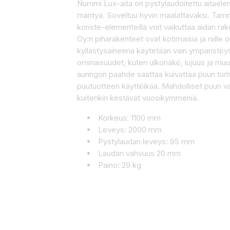
Nummi Lux-aita on pystylaudoitettu aitaeleme
mäntyä. Soveltuu hyvin maalattavaksi. Tammis
koriste-elementeillä voit vaikuttaa aidan r
Oy:n piharakenteet ovat kotimaisia ja niille
kyllästysaineena käytetään vain ympäristöyst
ominaisuudet, kuten ulkonäkö, lujuus ja muut
auringon paahde saattaa kuivattaa puun turha
puutuotteen käyttöikää. Mahdolliset puun v
kuitenkin kestävät vuosikymmeniä.
Korkeus: 1100 mm
Leveys: 2000 mm
Pystylaudan leveys: 95 mm
Laudan vahvuus 20 mm
Paino: 29 kg