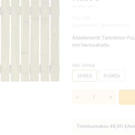
Sisältää alv:n
Viite:
A58
Tuotemerkki:
Tammiston Puu
Aitaelementti Tammiston Pu
mm hienosahattu
Väri: Vihreä
VIHREÄ
RUSKEA
–
+
Toimitusmaksu 49,90 €/toim