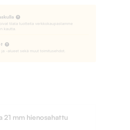
askulla
voivat tilata tuotteita verkkokaupastamme
n kautta.
ot
t ja -alueet sekä muut toimitusehdot.
a 21 mm hienosahattu