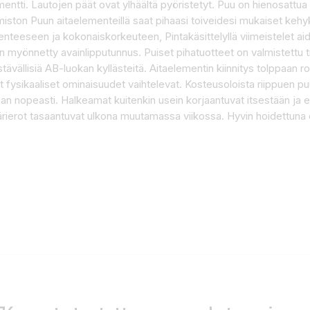
ntti. Lautojen päät ovat ylhäältä pyöristetyt. Puu on hienosattua 
ton Puun aitaelementeillä saat pihaasi toiveidesi mukaiset kehykse
akenteeseen ja kokonaiskorkeuteen, Pintakäsittelyllä viimeistelet 
 on myönnetty avainlipputunnus. Puiset pihatuotteet on valmistettu
ävällisiä AB-luokan kyllästeitä. Aitaelementin kiinnitys tolppaan r
 fysikaaliset ominaisuudet vaihtelevat. Kosteusoloista riippuen puu 
n nopeasti. Halkeamat kuitenkin usein korjaantuvat itsestään ja eril
ärierot tasaantuvat ulkona muutamassa viikossa. Hyvin hoidettuna 