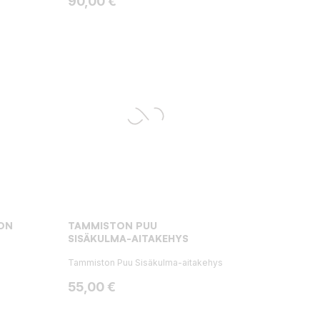
Hinta
90,00 €
ON
TAMMISTON PUU
SISÄKULMA-AITAKEHYS
Tammiston Puu Sisäkulma-aitakehys
Hinta
55,00 €