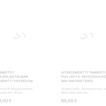
MMISTO®
AITAELEMENTTI TAMMIST
TAJÄRJESTELMÄN
PUU LEHTO 1800X300/4
EMENTTI 95X180CM
MM VINORISTIKKO
isto® Aitajärjestelmän
Aitaelementti Tammiston Puu Le
entti 95x180cm
1800x300/400 mm...
ta
Hinta
9,00 €
85,00 €