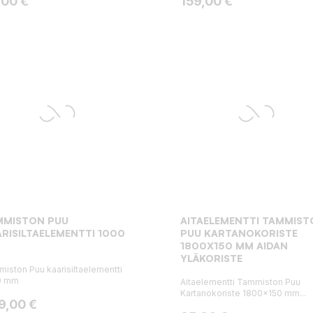
ta
Hinta
,00 €
159,00 €
MMISTON PUU
AITAELEMENTTI TAMMIST
RISILTAELEMENTTI 1000
PUU KARTANOKORISTE
1800X150 MM AIDAN
YLÄKORISTE
iston Puu kaarisiltaelementti
0 mm
Aitaelementti Tammiston Puu
Kartanokoriste 1800x150 mm...
ta
9,00 €