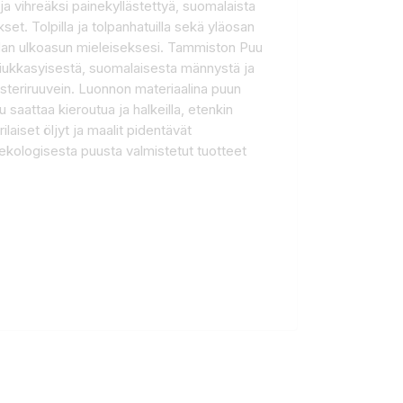
ja vihreäksi painekyllästettyä, suomalaista
t. Tolpilla ja tolpanhatuilla sekä yläosan
aidan ulkoasun mieleiseksesi. Tammiston Puu
 tiukkasyisestä, suomalaisesta männystä ja
osteriruuvein. Luonnon materiaalina puun
saattaa kieroutua ja halkeilla, etenkin
aiset öljyt ja maalit pidentävät
ekologisesta puusta valmistetut tuotteet