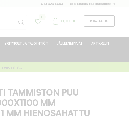
010 323 5858
asiakaspalvelu@siistipiha.fi
0
0,00 €
KIRJAUDU
YRITYKSET JA TALOYHTIÖT
JÄLLEENMYYJÄT
ARTIKKELIT
 hienosahattu
TI TAMMISTON PUU
000X1100 MM
21 MM HIENOSAHATTU