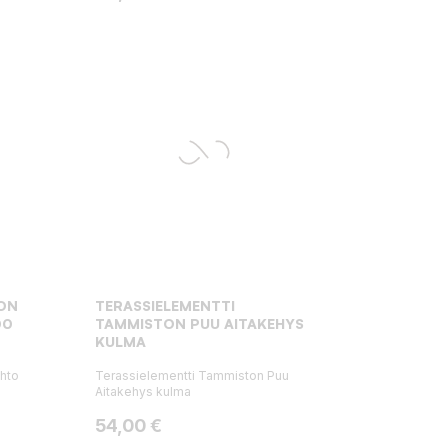
ON
TERASSIELEMENTTI
00
TAMMISTON PUU AITAKEHYS
KULMA
hto
Terassielementti Tammiston Puu
Aitakehys kulma
Hinta
54,00 €