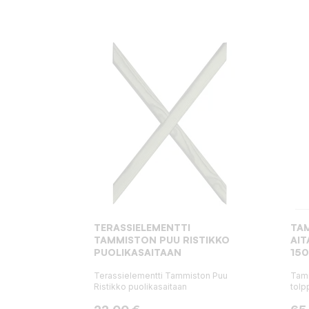
TERASSIELEMENTTI
TA
TAMMISTON PUU RISTIKKO
AI
PUOLIKASAITAAN
15
Terassielementti Tammiston Puu
Tamm
Ristikko puolikasaitaan
tolp