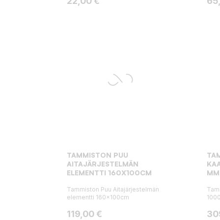
Hinta
Hin
22,00 €
65
TAMMISTON PUU
TA
AITAJÄRJESTELMÄN
KAA
ELEMENTTI 160X100CM
MM
Tammiston Puu Aitajärjestelmän
Tamm
elementti 160x100cm
100
Hinta
Hin
119,00 €
30