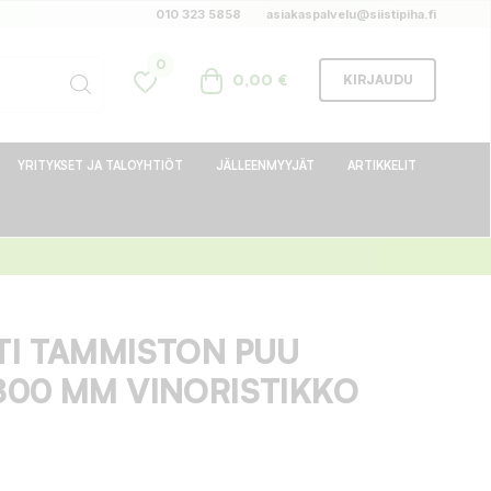
010 323 5858
asiakaspalvelu@siistipiha.fi
0
0,00 €
KIRJAUDU
YRITYKSET JA TALOYHTIÖT
JÄLLEENMYYJÄT
ARTIKKELIT
TI TAMMISTON PUU
800 MM VINORISTIKKO