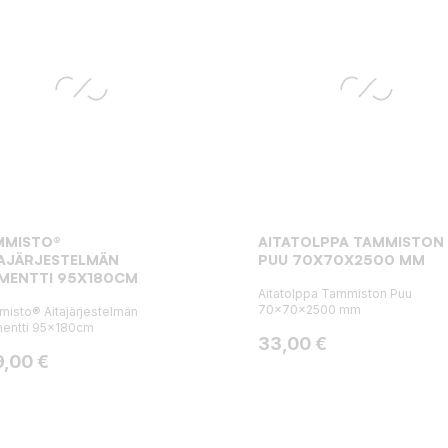
MMISTO®
AITATOLPPA TAMMISTON
TAJÄRJESTELMÄN
PUU 70X70X2500 MM
EMENTTI 95X180CM
Aitatolppa Tammiston Puu
70x70x2500 mm
isto® Aitajärjestelmän
entti 95x180cm
Hinta
33,00 €
ta
9,00 €