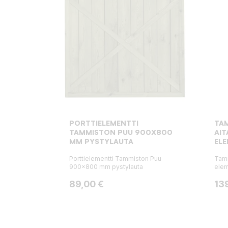
PORTTIELEMENTTI
TA
TAMMISTON PUU 900X800
AI
MM PYSTYLAUTA
EL
Porttielementti Tammiston Puu
Tamm
900x800 mm pystylauta
elem
Hinta
Hin
89,00 €
13