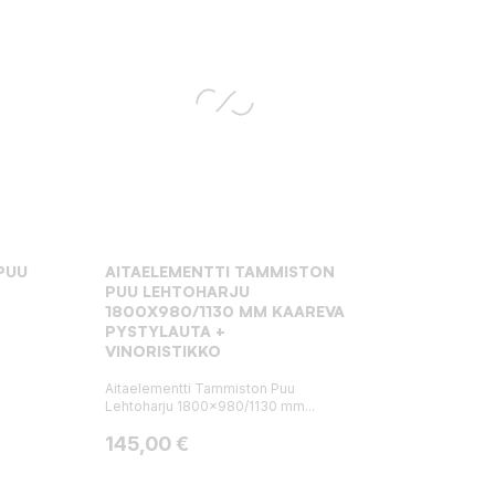
PUU
AITAELEMENTTI TAMMISTON
PUU LEHTOHARJU
1800X980/1130 MM KAAREVA
PYSTYLAUTA +
VINORISTIKKO
Aitaelementti Tammiston Puu
Lehtoharju 1800x980/1130 mm...
Hinta
145,00 €