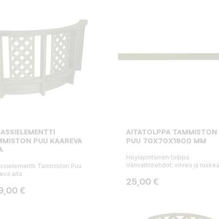
ASSIELEMENTTI
AITATOLPPA TAMMISTON
MMISTON PUU KAAREVA
PUU 70X70X1800 MM
A
Höyläpintainen tolppa.
Värivaihtoehdot: vihreä ja ruskea
ssielementti Tammiston Puu
eva aita
Hinta
25,00 €
ta
9,00 €