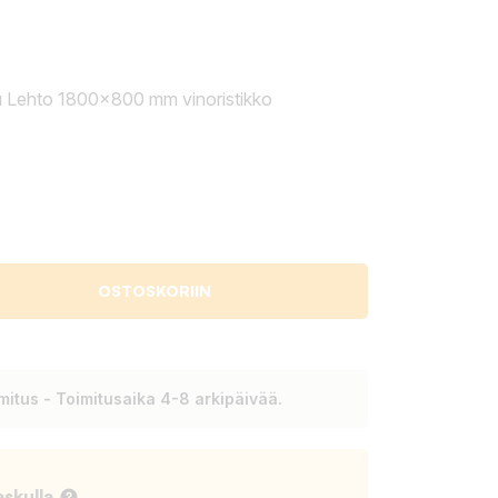
u Lehto 1800x800 mm vinoristikko
OSTOSKORIIN
itus - Toimitusaika 4-8 arkipäivää.
askulla