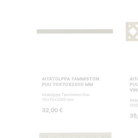
AITATOLPPA TAMMISTON
AI
PUU 70X70X2200 MM
PU
VIN
Aitatolppa Tammiston Puu
70x70x2200 mm
Aita
1200
Hinta
32,00 €
Hin
35