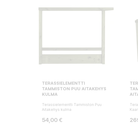
TERASSIELEMENTTI
TER
TAMMISTON PUU AITAKEHYS
TA
KULMA
AIT
Terassielementti Tammiston Puu
Tera
Aitakehys kulma
Kaar
Hinta
Hin
54,00 €
26