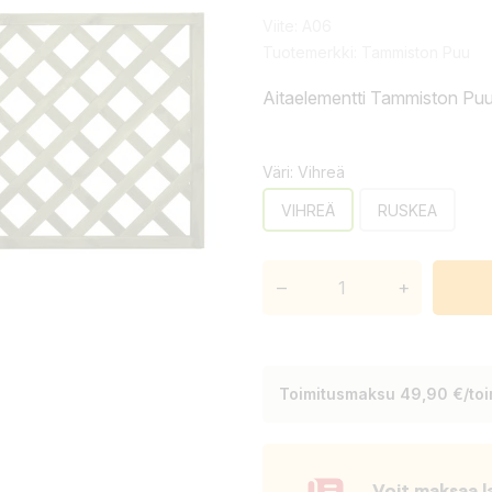
Viite:
A06
Tuotemerkki:
Tammiston Puu
Aitaelementti Tammiston Pu
Väri: Vihreä
VIHREÄ
RUSKEA
–
+
Toimitusmaksu 49,90 €/toim
Voit maksaa l