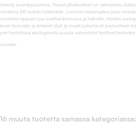
yönnetty avainlipputunnus. Puiset pihatuotteet on valmistettu tiuk
tävällisiä AB-luokan kyllästeitä. Luonnon materiaalina puun ominai
usoloista riippuen puu saattaa kieroutua ja halkeilla, etenkin auri
uvat itsestään ja erilaiset öljyt ja maalit pidentävät puutuotteen k
vin hoidettuna ekologisesta puusta valmistetut tuotteet kuitenki
riruuvein
16 muuta tuotetta samassa kategoriassa