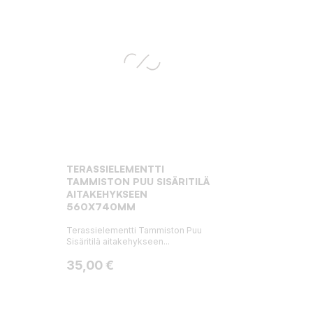
TERASSIELEMENTTI
TAMMISTON PUU SISÄRITILÄ
AITAKEHYKSEEN
560X740MM
Terassielementti Tammiston Puu
Sisäritilä aitakehykseen...
Hinta
35,00 €