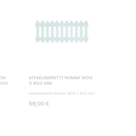
ON
AITAELEMENTTI NUMMI 1800
600
X 800 MM
Aitaelementti Nummi 1800 x 800 mm
Hinta
59,00 €