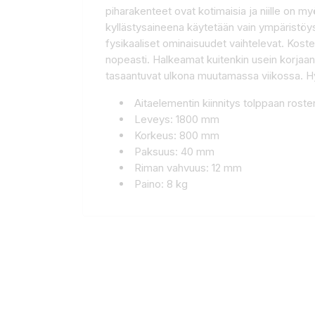
piharakenteet ovat kotimaisia ja niille on m
kyllästysaineena käytetään vain ympäristöys
fysikaaliset ominaisuudet vaihtelevat. Koste
nopeasti. Halkeamat kuitenkin usein korjaant
tasaantuvat ulkona muutamassa viikossa. Hy
Aitaelementin kiinnitys tolppaan roste
Leveys: 1800 mm
Korkeus: 800 mm
Paksuus: 40 mm
Riman vahvuus: 12 mm
Paino: 8 kg