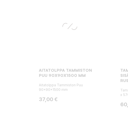
AITATOLPPA TAMMISTON
TA
PUU 90X90X1500 MM
SIS
RU
Aitatolppa Tammiston Puu
90x90x1500 mm
Tamm
x 57
Hinta
37,00 €
Hin
60