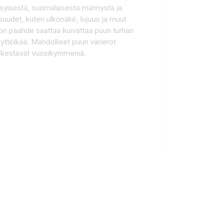
kasyisestä, suomalaisesta männystä ja
suudet, kuten ulkonäkö, lujuus ja muut
ngon paahde saattaa kuivattaa puun turhan
äyttöikää. Mahdolliset puun värierot
n kestävät vuosikymmeniä.
: