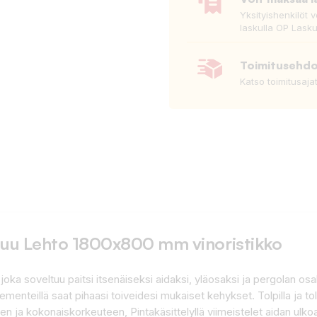
Yksityishenkilöt 
laskulla OP Lasku
Toimitusehd
Katso toimitusaja
Puu Lehto 1800x800 mm vinoristikko
, joka soveltuu paitsi itsenäiseksi aidaksi, yläosaksi ja pergolan os
nteillä saat pihaasi toiveidesi mukaiset kehykset. Tolpilla ja tol
een ja kokonaiskorkeuteen, Pintakäsittelyllä viimeistelet aidan ul