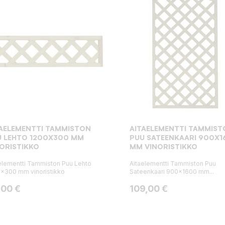
TAELEMENTTI TAMMISTON
AITAELEMENTTI TAMMIST
U LEHTO 1200X300 MM
PUU SATEENKAARI 900X1
ORISTIKKO
MM VINORISTIKKO
elementti Tammiston Puu Lehto
Aitaelementti Tammiston Puu
x300 mm vinoristikko
Sateenkaari 900x1600 mm...
ta
Hinta
,00 €
109,00 €