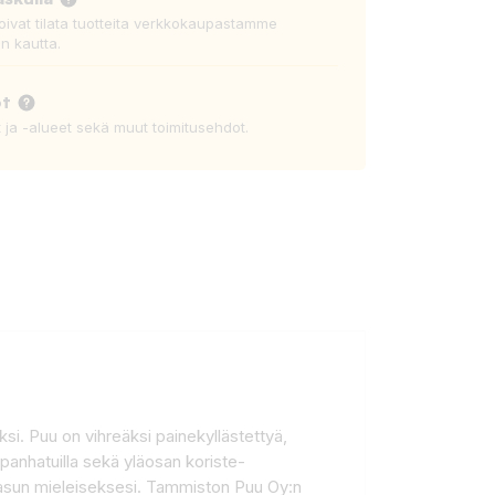
voivat tilata tuotteita verkkokaupastamme
n kautta.
ot
t ja -alueet sekä muut toimitusehdot.
aksi. Puu on vihreäksi painekyllästettyä,
panhatuilla sekä yläosan koriste-
koasun mieleiseksesi. Tammiston Puu Oy:n