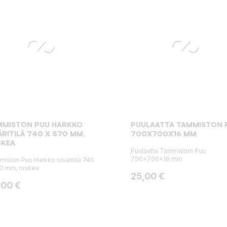
MMISTON PUU HARKKO
PUULAATTA TAMMISTON 
ÄRITILÄ 740 X 570 MM,
700X700X16 MM
SKEA
Puulaatta Tammiston Puu
700x700x16 mm
iston Puu Harkko sisäritilä 740
0 mm, ruskea
Hinta
25,00 €
ta
,00 €