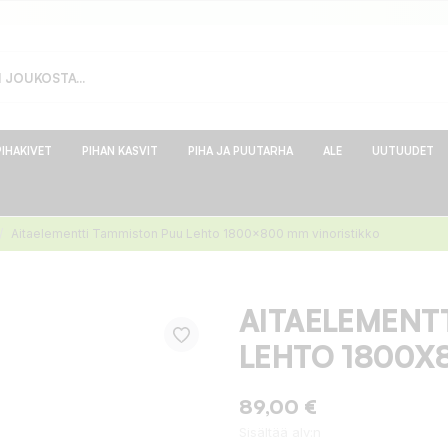
PIHAKIVET
PIHAN KASVIT
PIHA JA PUUTARHA
ALE
UUTUUDET
Aitaelementti Tammiston Puu Lehto 1800x800 mm vinoristikko
AITAELEMENT
LEHTO 1800X
89,00 €
Sisältää alv:n