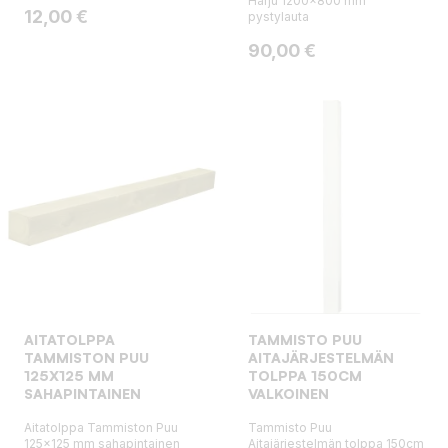
Harju 1200x800 mm
Hinta
12,00 €
pystylauta
Hinta
90,00 €
AITATOLPPA
TAMMISTO PUU
TAMMISTON PUU
AITAJÄRJESTELMÄN
125X125 MM
TOLPPA 150CM
SAHAPINTAINEN
VALKOINEN
Aitatolppa Tammiston Puu
Tammisto Puu
125x125 mm sahapintainen
Aitajärjestelmän tolppa 150cm