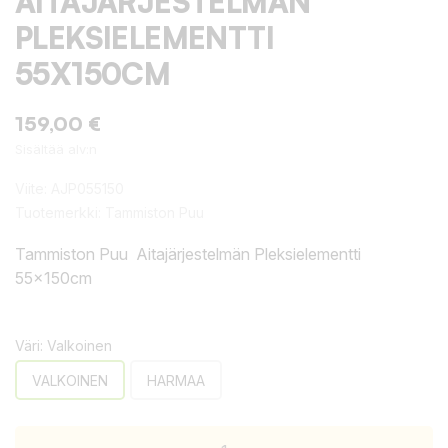
AITAJÄRJESTELMÄN
PLEKSIELEMENTTI
55X150CM
159,00 €
Sisältää alv:n
Viite:
AJP055150
Tuotemerkki:
Tammiston Puu
Tammiston Puu Aitajärjestelmän Pleksielementti
55x150cm
Väri: Valkoinen
VALKOINEN
HARMAA