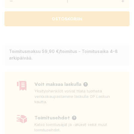
–
+
OSTOSKORIIN
Toimitusmaksu 59,90 €/toimitus - Toimitusaika 4-8
arkipäivää.
Voit maksaa laskulla
Yksityishenkilöt voivat tilata tuotteita
verkkokaupastamme laskulla OP Laskun
kautta.
Toimitusehdot
Katso toimitusajat ja -alueet sekä muut
toimitusehdot.