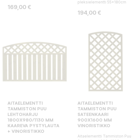
pleksielementti 55x180cm
Hinta
169,00 €
Hinta
194,00 €
AITAELEMENTTI
AITAELEMENTTI
TAMMISTON PUU
TAMMISTON PUU
LEHTOHARJU
SATEENKAARI
1800X980/1130 MM
900X1600 MM
KAAREVA PYSTYLAUTA
VINORISTIKKO
+ VINORISTIKKO
Aitaelementti Tammiston Puu