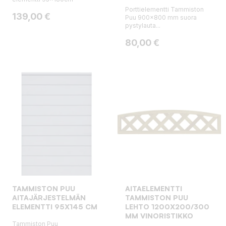
Porttielementti Tammiston
Hinta
139,00 €
Puu 900x800 mm suora
pystylauta...
Hinta
80,00 €
TAMMISTON PUU
AITAELEMENTTI
AITAJÄRJESTELMÄN
TAMMISTON PUU
ELEMENTTI 95X145 CM
LEHTO 1200X200/300
MM VINORISTIKKO
Tammiston Puu