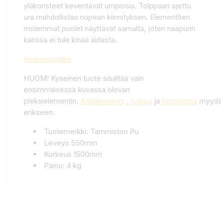
yläkoristeet keventävät umpiosia. Tolppaan ajettu
ura mahdollistaa nopean kiinnityksen. Elementtien
molemmat puolet näyttävät samalta, joten naapurin
kanssa ei tule kinaa aidasta.
Asennusvideo
HUOM! Kyseinen tuote sisältää vain
ensimmäisessä kuvassa olevan
pleksielementin.
Aitaelementti
,
tolppa
ja
koristeosa
myydä
erikseen.
Tuotemerkki: Tammiston Pu
Leveys 550mm
Korkeus 1500mm
Paino: 4 kg