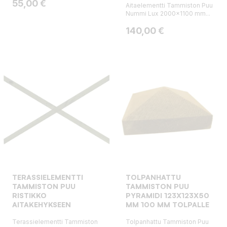
Hinta
55,00 €
Aitaelementti Tammiston Puu
Nummi Lux 2000x1100 mm...
Hinta
140,00 €
TERASSIELEMENTTI
TOLPANHATTU
TAMMISTON PUU
TAMMISTON PUU
RISTIKKO
PYRAMIDI 123X123X50
AITAKEHYKSEEN
MM 100 MM TOLPALLE
Terassielementti Tammiston
Tolpanhattu Tammiston Puu