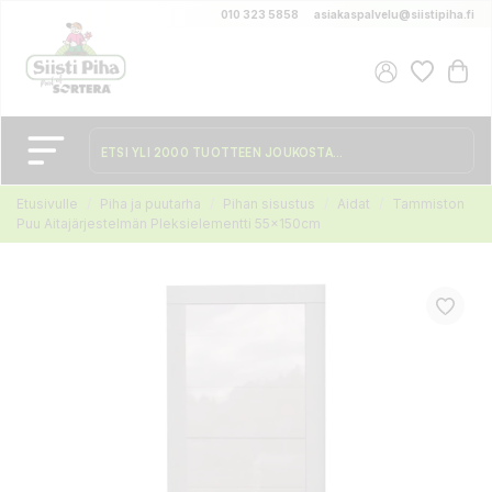
010 323 5858
asiakaspalvelu@siistipiha.fi
Etusivulle
Piha ja puutarha
Pihan sisustus
Aidat
Tammiston
Puu Aitajärjestelmän Pleksielementti 55x150cm