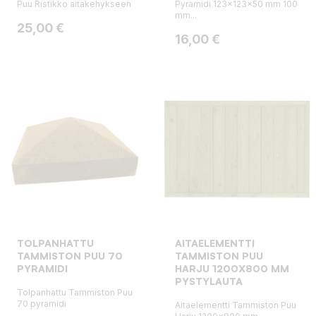
Puu Ristikko aitakehykseen
Pyramidi 123x123x50 mm 100
mm...
Hinta
25,00 €
Hinta
16,00 €
TOLPANHATTU
AITAELEMENTTI
TAMMISTON PUU 70
TAMMISTON PUU
PYRAMIDI
HARJU 1200X800 MM
PYSTYLAUTA
Tolpanhattu Tammiston Puu
70 pyramidi
Aitaelementti Tammiston Puu