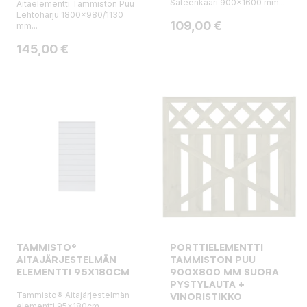
Sateenkaari 900x1600 mm...
Aitaelementti Tammiston Puu
Lehtoharju 1800x980/1130
Hinta
109,00 €
mm...
Hinta
145,00 €
TAMMISTO®
PORTTIELEMENTTI
AITAJÄRJESTELMÄN
TAMMISTON PUU
ELEMENTTI 95X180CM
900X800 MM SUORA
PYSTYLAUTA +
Tammisto® Aitajärjestelmän
VINORISTIKKO
elementti 95x180cm