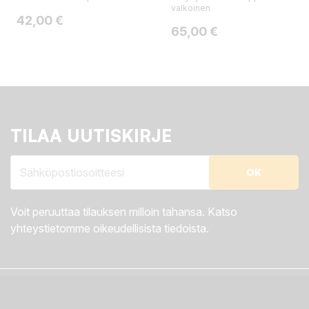
valkoinen
Hinta
42,00 €
Hinta
65,00 €
TILAA UUTISKIRJE
Voit peruuttaa tilauksen milloin tahansa. Katso
yhteystietomme oikeudellisista tiedoista.