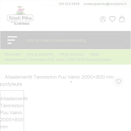
010 323 5858
asiakaspalvelu@siistipiha.fi
Etusivulle
Piha ja puutarha
Pihan sisustus
Aidat
Aitaelementti Tammiston Puu Vainio 2000x800 mm pystylauta