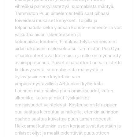
vihreäksi painekyllästettyä, suomalaista mäntyä.
Tammiston Puun aitaelementeillä saat pihaasi
toiveidesi mukaiset kehykset. Tolpilla ja
tolpanhatuilla sekä yläosan koriste-elementeillä voit
vaikuttaa aidan rakenteeseen ja
kokonaiskorkeuteen, Pintakäsittelyllä viimeistelet
aidan ulkoasun mieleiseksesi. Tammiston Puu Oy:n
piharakenteet ovat kotimaisia ja niille on myönnetty
avainlipputunnus. Puiset pihatuotteet on valmistettu
tiukkasyisestä, suomalaisesta männystä ja
kyllästysaineena käytetään vain
ympäristöystävällisiä AB-luokan kyllästeitä.
Luonnon materiaalina puun ominaisuudet, kuten
ulkonäkö, lujuus ja muut fysikaaliset
ominaisuudet vaihtelevat. Kosteusoloista riippuen
puu saattaa kieroutua ja halkeilla, etenkin auringon
paahde saattaa kuivattaa puun turhan nopeasti.
Halkeamat kuitenkin usein korjaantuvat itsestään ja
erilaiset öljyt ja maalit pidentävät puutuotteen