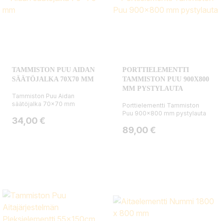
TAMMISTON PUU AIDAN
PORTTIELEMENTTI
SÄÄTÖJALKA 70X70 MM
TAMMISTON PUU 900X800
MM PYSTYLAUTA
Tammiston Puu Aidan
säätöjalka 70x70 mm
Porttielementti Tammiston
Puu 900x800 mm pystylauta
Hinta
34,00 €
Hinta
89,00 €