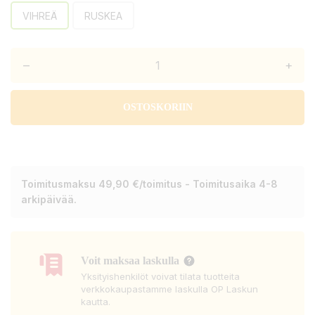
VIHREÄ
RUSKEA
–
+
OSTOSKORIIN
Toimitusmaksu 49,90 €/toimitus - Toimitusaika 4-8
arkipäivää.
Voit maksaa laskulla
Yksityishenkilöt voivat tilata tuotteita
verkkokaupastamme laskulla OP Laskun
kautta.