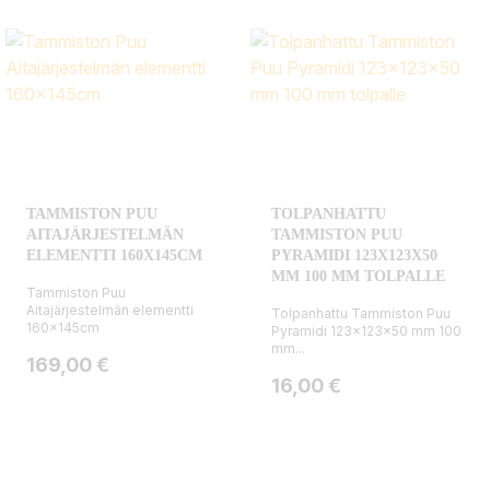
TAMMISTON PUU
TOLPANHATTU
AITAJÄRJESTELMÄN
TAMMISTON PUU
ELEMENTTI 160X145CM
PYRAMIDI 123X123X50
MM 100 MM TOLPALLE
Tammiston Puu
Aitajärjestelmän elementti
Tolpanhattu Tammiston Puu
160x145cm
Pyramidi 123x123x50 mm 100
mm...
Hinta
169,00 €
Hinta
16,00 €