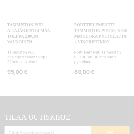
TAMMISTON PUU
PORTTIELEMENTTI
AITAJÄRJESTELMÄN
TAMMISTON PUU 900X800
TOLPPA 230CM
MM SUORA PYSTYLAUTA
VALKOINEN
+ VINORISTIKKO
Tammiston Puu
Porttielementti Tammiston
Aitajärjestelmän tolppa
Puu 900x800 mm suora
230cm valkoinen
pystylauta...
Hinta
Hinta
95,00 €
80,00 €
TILAA UUTISKIRJE