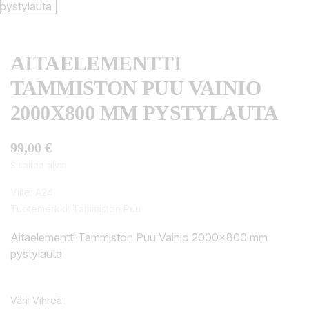
AITAELEMENTTI
TAMMISTON PUU VAINIO
2000X800 MM PYSTYLAUTA
99,00 €
Sisältää alv:n
Viite:
A24
Tuotemerkki:
Tammiston Puu
Aitaelementti Tammiston Puu Vainio 2000x800 mm
pystylauta
Väri: Vihreä