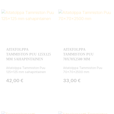
AITATOLPPA
AITATOLPPA
TAMMISTON PUU 125X125
TAMMISTON PUU
MM SAHAPINTAINEN
70X70X2500 MM
Aitatolppa Tammiston Puu
Aitatolppa Tammiston Puu
125x125 mm sahapintainen
70x70x2500 mm
Hinta
Hinta
42,00 €
33,00 €