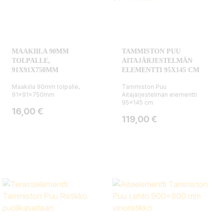
MAAKIILA 90MM
TAMMISTON PUU
TOLPALLE,
AITAJÄRJESTELMÄN
91X91X750MM
ELEMENTTI 95X145 CM
Maakiila 90mm tolpalle,
Tammiston Puu
91x91x750mm
Aitajärjestelmän elementti
95x145 cm
Hinta
16,00 €
Hinta
119,00 €