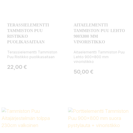
TERASSIELEMENTTI
AITAELEMENTTI
TAMMISTON PUU
TAMMISTON PUU LEHTO
RISTIKKO
900X800 MM
PUOLIKASAITAAN
VINORISTIKKO
Terassielementti Tammiston
Aitaelementti Tammiston Puu
Puu Ristikko puolikasaitaan
Lehto 900x800 mm
vinoristikko
Hinta
22,00 €
Hinta
50,00 €