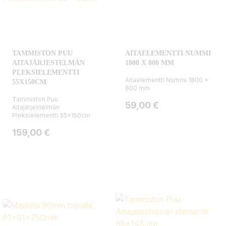
TAMMISTON PUU
AITAELEMENTTI NUMMI
AITAJÄRJESTELMÄN
1800 X 800 MM
PLEKSIELEMENTTI
Aitaelementti Nummi 1800 x
55X150CM
800 mm
Tammiston Puu
Hinta
59,00 €
Aitajärjestelmän
Pleksielementti 55x150cm
Hinta
159,00 €