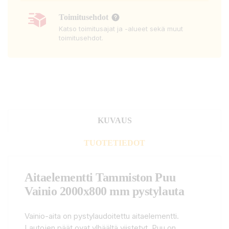
Toimitusehdot
Katso toimitusajat ja -alueet sekä muut
toimitusehdot.
KUVAUS
TUOTETIEDOT
Aitaelementti Tammiston Puu
Vainio 2000x800 mm pystylauta
Vainio-aita on pystylaudoitettu aitaelementti.
Lautojen päät ovat ylhäältä viistetyt. Puu on