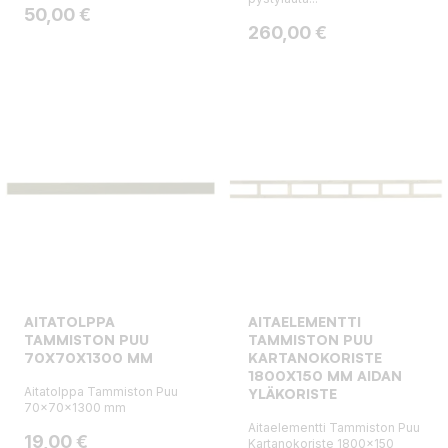
Hinta
50,00 €
Hinta
260,00 €
AITATOLPPA
AITAELEMENTTI
TAMMISTON PUU
TAMMISTON PUU
70X70X1300 MM
KARTANOKORISTE
1800X150 MM AIDAN
Aitatolppa Tammiston Puu
YLÄKORISTE
70x70x1300 mm
Aitaelementti Tammiston Puu
Hinta
19,00 €
Kartanokoriste 1800x150