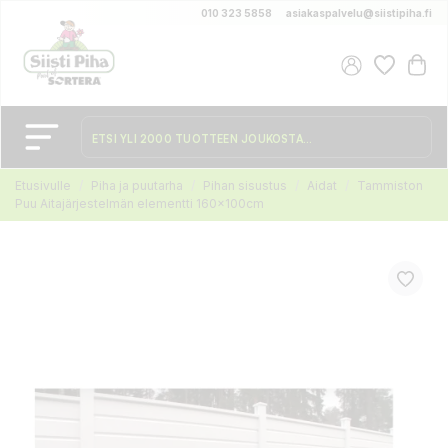
010 323 5858
asiakaspalvelu@siistipiha.fi
Etusivulle
Piha ja puutarha
Pihan sisustus
Aidat
Tammiston
Puu Aitajärjestelmän elementti 160x100cm