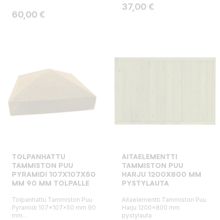
Hinta
37,00 €
Hinta
60,00 €
TOLPANHATTU
AITAELEMENTTI
TAMMISTON PUU
TAMMISTON PUU
PYRAMIDI 107X107X50
HARJU 1200X800 MM
MM 90 MM TOLPALLE
PYSTYLAUTA
Tolpanhattu Tammiston Puu
Aitaelementti Tammiston Puu
Pyramidi 107x107x50 mm 90
Harju 1200x800 mm
mm...
pystylauta