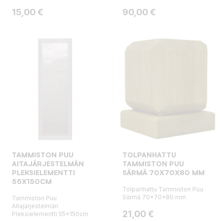
Hinta
Hinta
15,00 €
90,00 €
TAMMISTON PUU
TOLPANHATTU
AITAJÄRJESTELMÄN
TAMMISTON PUU
PLEKSIELEMENTTI
SÄRMÄ 70X70X80 MM
55X150CM
Tolpanhattu Tammiston Puu
Särmä 70x70x80 mm
Tammiston Puu
Aitajärjestelmän
Hinta
21,00 €
Pleksielementti 55x150cm