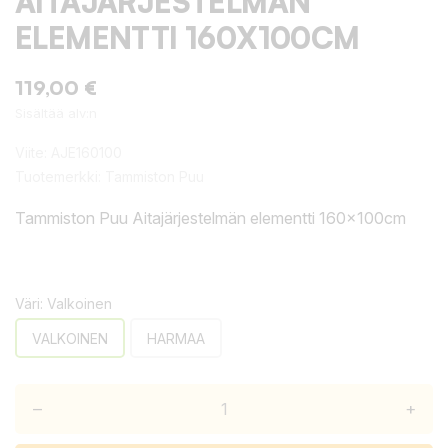
AITAJÄRJESTELMÄN
ELEMENTTI 160X100CM
119,00 €
Sisältää alv:n
Viite:
AJE160100
Tuotemerkki:
Tammiston Puu
Tammiston Puu Aitajärjestelmän elementti 160x100cm
Väri: Valkoinen
VALKOINEN
HARMAA
–
+