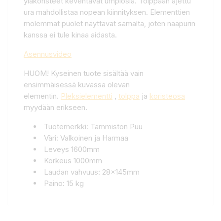
yläkoristeet keventävät umpiosia. Tolppaan ajettu
ura mahdollistaa nopean kiinnityksen. Elementtien
molemmat puolet näyttävät samalta, joten naapurin
kanssa ei tule kinaa aidasta.
Asennusvideo
HUOM! Kyseinen tuote sisältää vain
ensimmäisessä kuvassa olevan
elementin.
Pleksielementti
,
tolppa
ja
koristeosa
myydään erikseen.
Tuotemerkki: Tammiston Puu
Väri: Valkoinen ja Harmaa
Leveys 1600mm
Korkeus 1000mm
Laudan vahvuus: 28x145mm
Paino: 15 kg