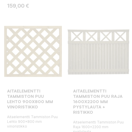
Hinta
159,00 €
AITAELEMENTTI
AITAELEMENTTI
TAMMISTON PUU
TAMMISTON PUU RAJA
LEHTO 900X800 MM
1600X2200 MM
VINORISTIKKO
PYSTYLAUTA +
RISTIKKO
Aitaelementti Tammiston Puu
Lehto 900x800 mm
Aitaelementti Tammiston Puu
vinoristikko
Raja 1600x2200 mm
pystylauta...