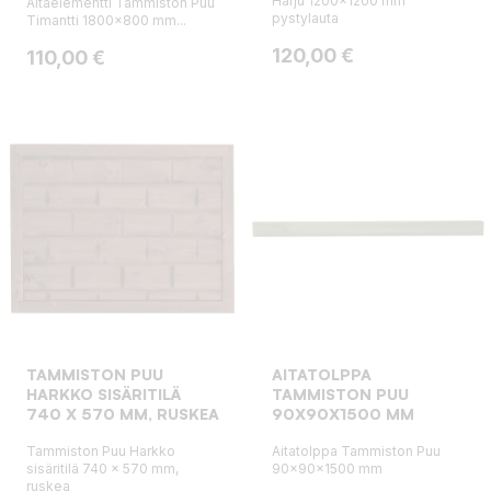
Harju 1200x1200 mm
Aitaelementti Tammiston Puu
pystylauta
Timantti 1800x800 mm...
Hinta
120,00 €
Hinta
110,00 €
TAMMISTON PUU
AITATOLPPA
HARKKO SISÄRITILÄ
TAMMISTON PUU
740 X 570 MM, RUSKEA
90X90X1500 MM
Tammiston Puu Harkko
Aitatolppa Tammiston Puu
sisäritilä 740 x 570 mm,
90x90x1500 mm
ruskea