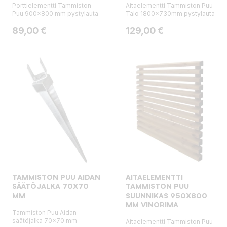
Porttielementti Tammiston
Aitaelementti Tammiston Puu
Puu 900x800 mm pystylauta
Talo 1800x730mm pystylauta
Hinta
Hinta
89,00 €
129,00 €
TAMMISTON PUU AIDAN
AITAELEMENTTI
SÄÄTÖJALKA 70X70
TAMMISTON PUU
MM
SUUNNIKAS 950X800
MM VINORIMA
Tammiston Puu Aidan
säätöjalka 70x70 mm
Aitaelementti Tammiston Puu