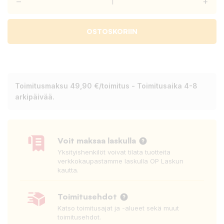
–
+
OSTOSKORIIN
Toimitusmaksu 49,90 €/toimitus - Toimitusaika 4-8
arkipäivää.
Voit maksaa laskulla
Yksityishenkilöt voivat tilata tuotteita
verkkokaupastamme laskulla OP Laskun
kautta.
Toimitusehdot
Katso toimitusajat ja -alueet sekä muut
toimitusehdot.