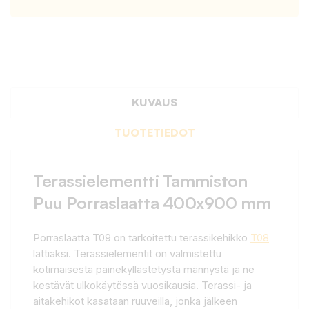
KUVAUS
TUOTETIEDOT
Terassielementti Tammiston
Puu Porraslaatta 400x900 mm
Porraslaatta T09 on tarkoitettu terassikehikko
T08
lattiaksi. Terassielementit on valmistettu
kotimaisesta painekyllästetystä männystä ja ne
kestävät ulkokäytössä vuosikausia. Terassi- ja
aitakehikot kasataan ruuveilla, jonka jälkeen