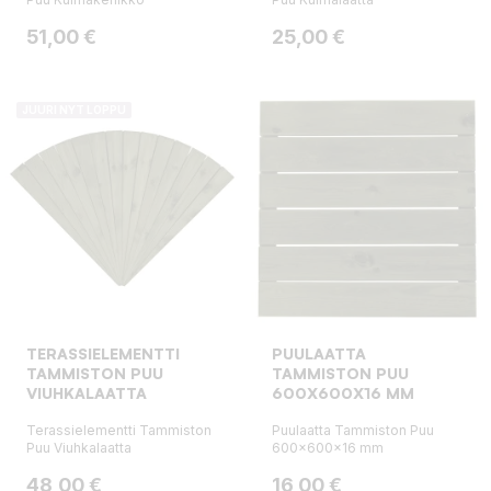
Hinta
Hinta
51,00 €
25,00 €
JUURI NYT LOPPU
TERASSIELEMENTTI
PUULAATTA
TAMMISTON PUU
TAMMISTON PUU
VIUHKALAATTA
600X600X16 MM
Terassielementti Tammiston
Puulaatta Tammiston Puu
Puu Viuhkalaatta
600x600x16 mm
Hinta
Hinta
48,00 €
16,00 €