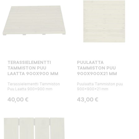
TERASSIELEMENTTI
PUULAATTA
TAMMISTON PUU
TAMMISTON PUU
LAATTA 900X900 MM
900X900X21 MM
Terassielementti Tammiston
Puulaatta Tammiston puu
Puu Laatta 900x900 mm
900x900x21 mm
Hinta
Hinta
40,00 €
43,00 €