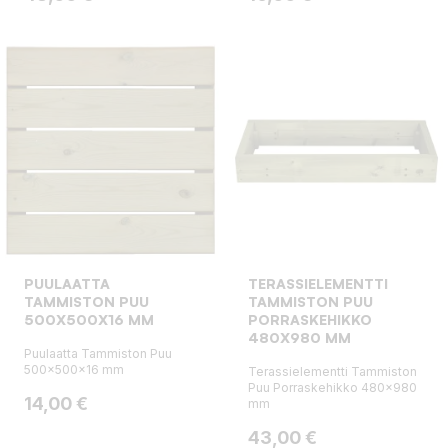
PUULAATTA
TERASSIELEMENTTI
TAMMISTON PUU
TAMMISTON PUU
500X500X16 MM
PORRASKEHIKKO
480X980 MM
Puulaatta Tammiston Puu
500x500x16 mm
Terassielementti Tammiston
Puu Porraskehikko 480x980
Hinta
14,00 €
mm
Hinta
43,00 €