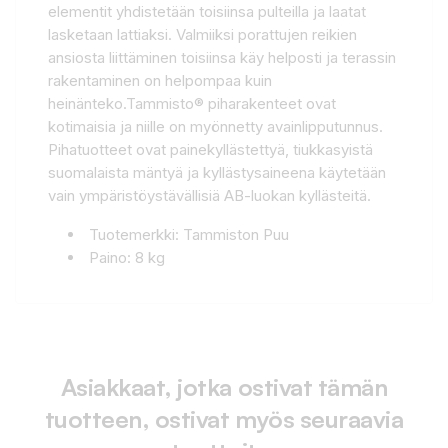
elementit yhdistetään toisiinsa pulteilla ja laatat
lasketaan lattiaksi. Valmiiksi porattujen reikien
ansiosta liittäminen toisiinsa käy helposti ja terassin
rakentaminen on helpompaa kuin
heinänteko.Tammisto® piharakenteet ovat
kotimaisia ja niille on myönnetty avainlipputunnus.
Pihatuotteet ovat painekyllästettyä, tiukkasyistä
suomalaista mäntyä ja kyllästysaineena käytetään
vain ympäristöystävällisiä AB-luokan kyllästeitä.
Tuotemerkki: Tammiston Puu
Paino: 8 kg
Asiakkaat, jotka ostivat tämän
tuotteen, ostivat myös seuraavia