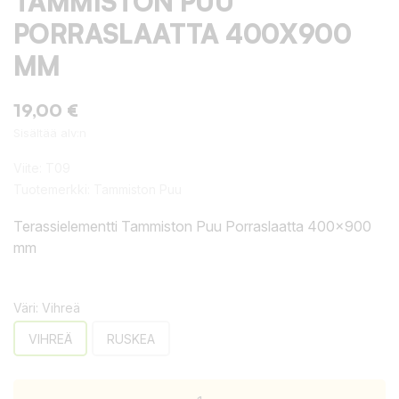
TAMMISTON PUU
PORRASLAATTA 400X900
MM
19,00 €
Sisältää alv:n
Viite:
T09
Tuotemerkki:
Tammiston Puu
Terassielementti Tammiston Puu Porraslaatta 400x900
mm
Väri: Vihreä
VIHREÄ
RUSKEA