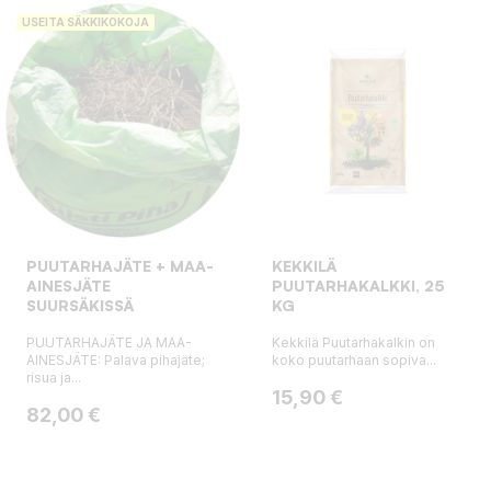
USEITA SÄKKIKOKOJA
PUUTARHAJÄTE + MAA-
KEKKILÄ
AINESJÄTE
PUUTARHAKALKKI, 25
SUURSÄKISSÄ
KG
PUUTARHAJÄTE JA MAA-
Kekkilä Puutarhakalkin on
AINESJÄTE: Palava pihajäte;
koko puutarhaan sopiva...
risua ja...
Hinta
15,90 €
Hinta
82,00 €