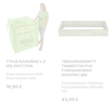
TYHJÄ SUURSÄKKI L (1
TERASSIELEMENTTI
M3) SIISTI PIHA
TAMMISTON PUU
PORRASKEHIKKO
Yhden kuutiometrin (1000
480X980 MM
litran) kokoinen Siisti...
Terassielementti Tammiston
Hinta
19,90 €
Puu Porraskehikko 480x980
mm
Hinta
43,00 €