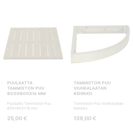
PUULAATTA
TAMMISTON PUU
TAMMISTON PUU
VIUHKALAATAN
800X800X16 MM
KEHIKKO
Puulaatta Tammiston Puu
Tammiston Puu Viuhkalaatan
800x800x16 mm
kehikko
Hinta
Hinta
25,00 €
139,00 €