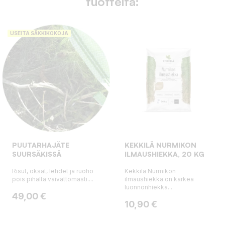
tuotteita:
USEITA SÄKKIKOKOJA
PUUTARHAJÄTE
KEKKILÄ NURMIKON
SUURSÄKISSÄ
ILMAUSHIEKKA, 20 KG
Risut, oksat, lehdet ja ruoho
Kekkilä Nurmikon
pois pihalta vaivattomasti....
ilmaushiekka on karkea
luonnonhiekka...
Hinta
49,00 €
Hinta
10,90 €