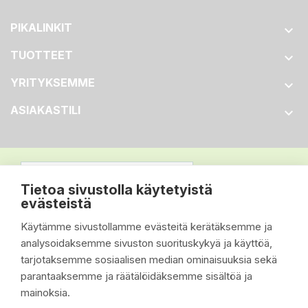
PIKALINKIT

TUOTTEET

YRITYKSEMME

ASIAKASTILI

Tietoa sivustolla käytetyistä
evästeistä
Käytämme sivustollamme evästeitä kerätäksemme ja
analysoidaksemme sivuston suorituskykyä ja käyttöä,
tarjotaksemme sosiaalisen median ominaisuuksia sekä
parantaaksemme ja räätälöidäksemme sisältöä ja
mainoksia.