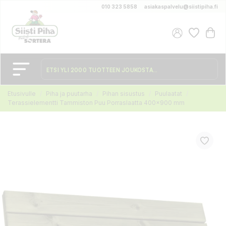
010 323 5858
asiakaspalvelu@siistipiha.fi
Etusivulle
Piha ja puutarha
Pihan sisustus
Puulaatat
Terassielementti Tammiston Puu Porraslaatta 400x900 mm