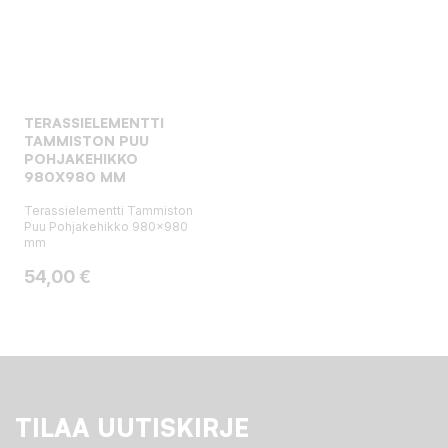
TERASSIELEMENTTI
TAMMISTON PUU
POHJAKEHIKKO
980X980 MM
Terassielementti Tammiston
Puu Pohjakehikko 980x980
mm
Hinta
54,00 €
TILAA UUTISKIRJE