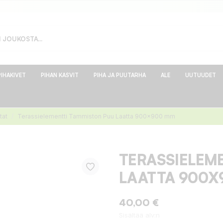
PIHAKIVET
PIHAN KASVIT
PIHA JA PUUTARHA
ALE
UUTUUDET
tat
Terassielementti Tammiston Puu Laatta 900x900 mm
TERASSIELEM
LAATTA 900X
40,00 €
Sisältää alv:n