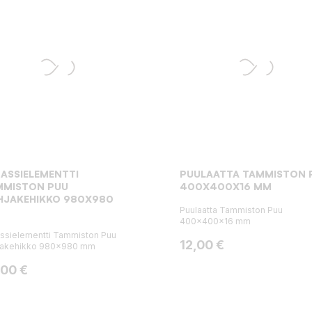
ASSIELEMENTTI
PUULAATTA TAMMISTON 
MMISTON PUU
400X400X16 MM
HJAKEHIKKO 980X980
Puulaatta Tammiston Puu
400x400x16 mm
ssielementti Tammiston Puu
Hinta
12,00 €
jakehikko 980x980 mm
ta
,00 €