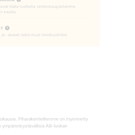
voivat tilata tuotteita verkkokaupastamme
n kautta.
ot
t ja -alueet sekä muut toimitusehdot.
uosikausia. Piharakenteillemme on myönnetty
n ympäristöystävällisiä AB-luokan