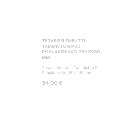
TERASSIELEMENTTI
TAMMISTON PUU
POHJAKEHIKKO 980X980
MM
Terassielementti Tammiston Puu
Pohjakehikko 980x980 mm
Hinta
54,00 €