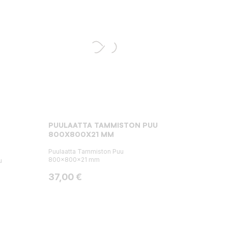
PUULAATTA TAMMISTON PUU
800X800X21 MM
Puulaatta Tammiston Puu
800x800x21 mm
u
Hinta
37,00 €