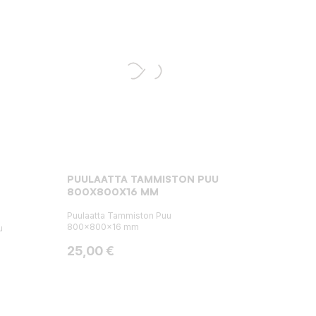
PUULAATTA TAMMISTON PUU
800X800X16 MM
Puulaatta Tammiston Puu
800x800x16 mm
u
Hinta
25,00 €