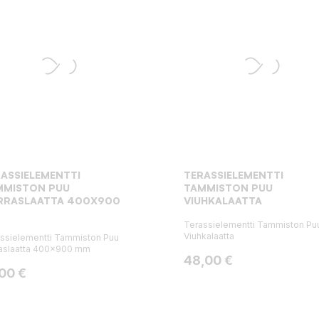
ASSIELEMENTTI
TERASSIELEMENTTI
MMISTON PUU
TAMMISTON PUU
RRASLAATTA 400X900
VIUHKALAATTA
Terassielementti Tammiston Pu
Viuhkalaatta
ssielementti Tammiston Puu
aslaatta 400x900 mm
Hinta
48,00 €
ta
,00 €