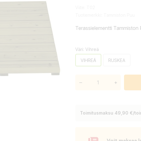
Viite:
T02
Tuotemerkki:
Tammiston Puu
Terassielementti Tammisto
Väri: Vihreä
VIHREÄ
RUSKEA
–
+
Toimitusmaksu 49,90 €/toim
Voit maksaa l