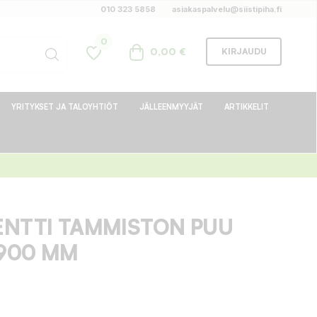
010 323 5858
asiakaspalvelu@siistipiha.fi
0
0,00 €
KIRJAUDU
YRITYKSET JA TALOYHTIÖT
JÄLLEENMYYJÄT
ARTIKKELIT
ENTTI TAMMISTON PUU
900 MM