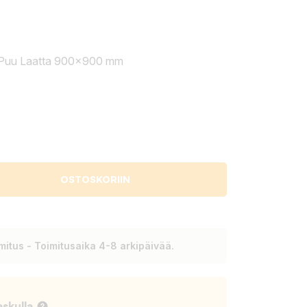
n Puu Laatta 900x900 mm
OSTOSKORIIN
itus - Toimitusaika 4-8 arkipäivää.
askulla