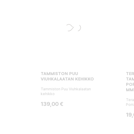
TAMMISTON PUU
TER
VIUHKALAATAN KEHIKKO
TA
PO
Tammiston Puu Viuhkalaatan
MM
kehikko
Tera
Hinta
139,00 €
Porr
Hin
19