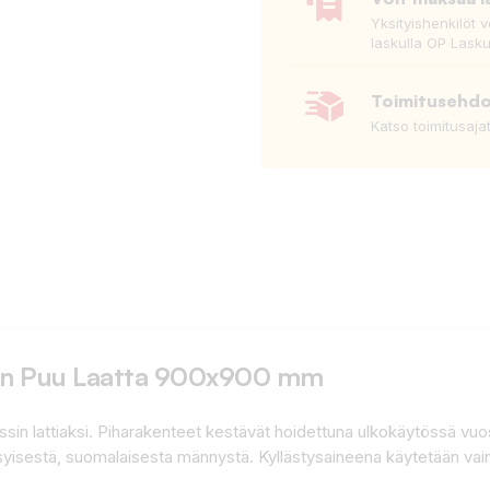
Yksityishenkilöt 
laskulla OP Lasku
Toimitusehd
Katso toimitusaja
ton Puu Laatta 900x900 mm
assin lattiaksi. Piharakenteet kestävät hoidettuna ulkokäytössä v
asyisestä, suomalaisesta männystä. Kyllästysaineena käytetään vai