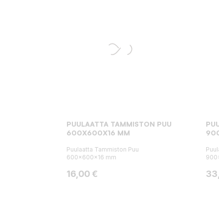
PUULAATTA TAMMISTON PUU
PU
600X600X16 MM
90
Puulaatta Tammiston Puu
Puul
600x600x16 mm
900
Hinta
Hin
16,00 €
33