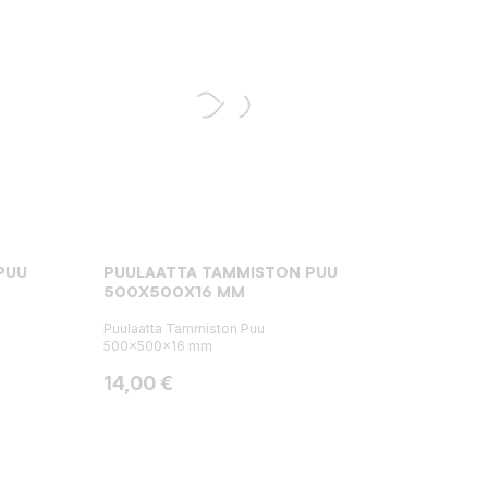
PUU
PUULAATTA TAMMISTON PUU
500X500X16 MM
Puulaatta Tammiston Puu
500x500x16 mm
Hinta
14,00 €