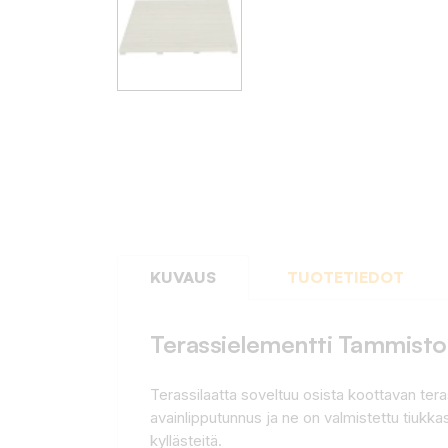
KUVAUS
TUOTETIEDOT
Terassielementti Tammis
Terassilaatta soveltuu osista koottavan ter
avainlipputunnus ja ne on valmistettu tiukk
kyllästeitä.