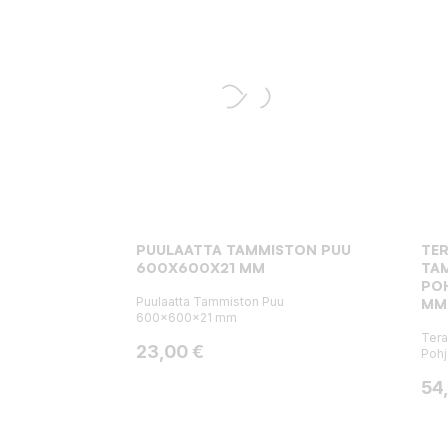
PUULAATTA TAMMISTON PUU
TER
600X600X21 MM
TA
PO
Puulaatta Tammiston Puu
MM
600x600x21 mm
Tera
Hinta
23,00 €
Poh
Hin
54