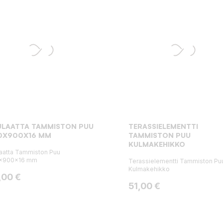
ULAATTA TAMMISTON PUU
TERASSIELEMENTTI
0X900X16 MM
TAMMISTON PUU
KULMAKEHIKKO
aatta Tammiston Puu
x900x16 mm
Terassielementti Tammiston Pu
Kulmakehikko
ta
,00 €
Hinta
51,00 €