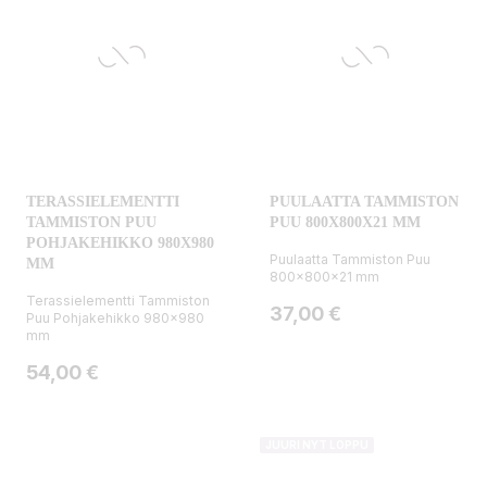
TERASSIELEMENTTI
PUULAATTA TAMMISTON
TAMMISTON PUU
PUU 800X800X21 MM
POHJAKEHIKKO 980X980
Puulaatta Tammiston Puu
MM
800x800x21 mm
Terassielementti Tammiston
Hinta
37,00 €
Puu Pohjakehikko 980x980
mm
Hinta
54,00 €
JUURI NYT LOPPU