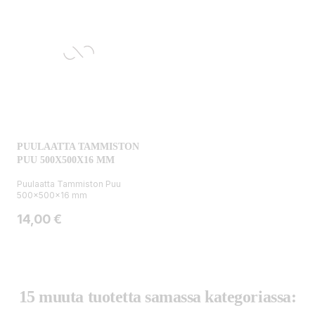
PUULAATTA TAMMISTON
PUU 500X500X16 MM
Puulaatta Tammiston Puu
500x500x16 mm
Hinta
14,00 €
15 muuta tuotetta samassa kategoriassa: