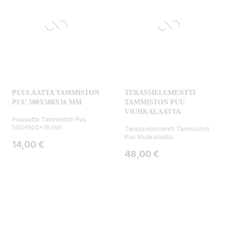
PUULAATTA TAMMISTON
TERASSIELEMENTTI
PUU 500X500X16 MM
TAMMISTON PUU
VIUHKALAATTA
Puulaatta Tammiston Puu
500x500x16 mm
Terassielementti Tammiston
Puu Viuhkalaatta
Hinta
14,00 €
Hinta
48,00 €