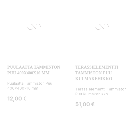
PUULAATTA TAMMISTON
TERASSIELEMENTTI
PUU 400X400X16 MM
TAMMISTON PUU
KULMAKEHIKKO
Puulaatta Tammiston Puu
400x400x16 mm
Terassielementti Tammiston
Puu Kulmakehikko
Hinta
12,00 €
Hinta
51,00 €