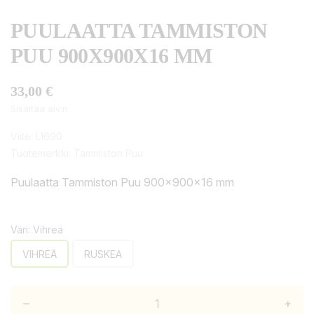
PUULAATTA TAMMISTON
PUU 900X900X16 MM
33,00 €
Sisältää alv:n
Viite:
L1690
Tuotemerkki:
Tammiston Puu
Puulaatta Tammiston Puu 900x900x16 mm
Väri: Vihreä
VIHREÄ
RUSKEA
–
+