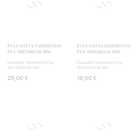
PUULAATTA TAMMISTON
PUULAATTA TAMMISTON
PUU 800X800X16 MM
PUU 600X600X16 MM
Puulaatta Tammiston Puu
Puulaatta Tammiston Puu
800x800x16 mm
600x600x16 mm
Hinta
Hinta
25,00 €
16,00 €