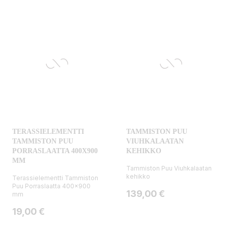
TERASSIELEMENTTI
TAMMISTON PUU
TAMMISTON PUU
VIUHKALAATAN
PORRASLAATTA 400X900
KEHIKKO
MM
Tammiston Puu Viuhkalaatan
kehikko
Terassielementti Tammiston
Puu Porraslaatta 400x900
Hinta
139,00 €
mm
Hinta
19,00 €