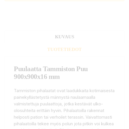
KUVAUS
TUOTETIEDOT
Puulaatta Tammiston Puu
900x900x16 mm
Tammiston pihalaatat ovat laadukkaita kotimaisesta
painekyllästetystä männystä naulaamaalla
valmistettuja puulaattoja, jotka kestävät ulko-
olosuhteita erittäin hyvin. Pihalaatoilla rakennat
helposti pation tai verhoilet terassin. Vaivattomasti
pihalaatoilla tekee myös polun jota pitkin voi kulkea