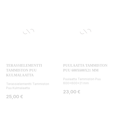
TERASSIELEMENTTI
PUULAATTA TAMMISTON
TAMMISTON PUU
PUU 600X600X21 MM
KULMALAATTA
Puulaatta Tammiston Puu
600x600x21 mm
Terassielementti Tammiston
Puu Kulmalaatta
Hinta
23,00 €
Hinta
25,00 €