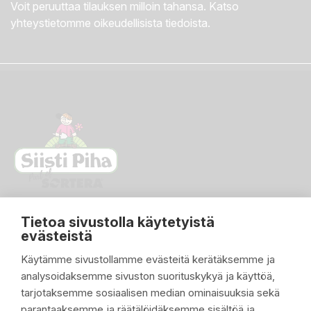
Voit peruuttaa tilauksen milloin tahansa. Katso
yhteystietomme oikeudellisista tiedoista.
Tietoa sivustolla käytetyistä
evästeistä
Käytämme sivustollamme evästeitä kerätäksemme ja
analysoidaksemme sivuston suorituskykyä ja käyttöä,
PIKALINKIT

tarjotaksemme sosiaalisen median ominaisuuksia sekä
parantaaksemme ja räätälöidäksemme sisältöä ja
TUOTTEET