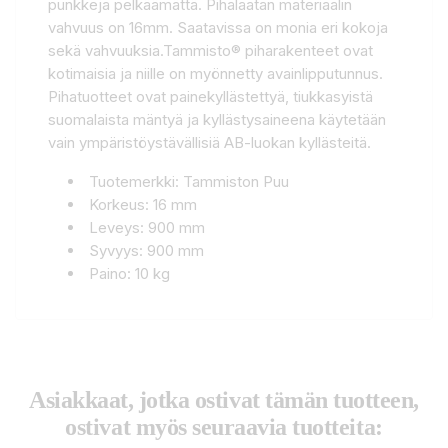
punkkeja pelkäämättä. Pihalaatan materiaalin
vahvuus on 16mm. Saatavissa on monia eri kokoja
sekä vahvuuksia.Tammisto® piharakenteet ovat
kotimaisia ja niille on myönnetty avainlipputunnus.
Pihatuotteet ovat painekyllästettyä, tiukkasyistä
suomalaista mäntyä ja kyllästysaineena käytetään
vain ympäristöystävällisiä AB-luokan kyllästeitä.
Tuotemerkki: Tammiston Puu
Korkeus: 16 mm
Leveys: 900 mm
Syvyys: 900 mm
Paino: 10 kg
Asiakkaat, jotka ostivat tämän tuotteen,
ostivat myös seuraavia tuotteita: