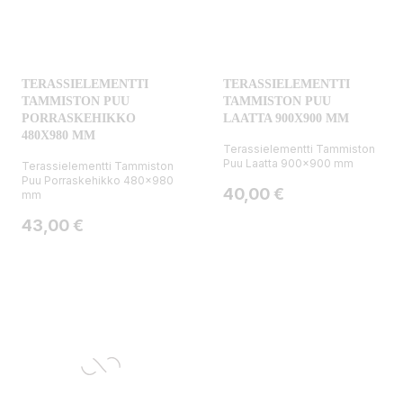
TERASSIELEMENTTI
TERASSIELEMENTTI
TAMMISTON PUU
TAMMISTON PUU
PORRASKEHIKKO
LAATTA 900X900 MM
480X980 MM
Terassielementti Tammiston
Puu Laatta 900x900 mm
Terassielementti Tammiston
Puu Porraskehikko 480x980
Hinta
40,00 €
mm
Hinta
43,00 €