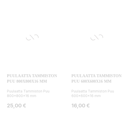
PUULAATTA TAMMISTON
PUULAATTA TAMMISTON
PUU 800X800X16 MM
PUU 600X600X16 MM
Puulaatta Tammiston Puu
Puulaatta Tammiston Puu
800x800x16 mm
600x600x16 mm
Hinta
Hinta
25,00 €
16,00 €