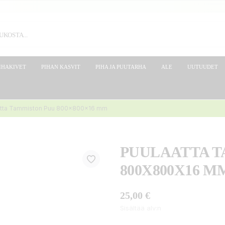
IHAKIVET
PIHAN KASVIT
PIHA JA PUUTARHA
ALE
UUTUUDET
atta Tammiston Puu 800x800x16 mm
PUULAATTA T
800X800X16 M
25,00 €
Sisältää alv:n