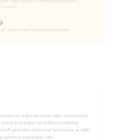
voivat tilata tuotteita verkkokaupastamme
n kautta.
t ja -alueet sekä muut toimitusehdot.
laattoja, jotka kestävät ulko-olosuhteita
ös polun jota pitkin voi kulkea punkkeja
o® piharakenteet ovat kotimaisia ja niille
tysaineena käytetään vain