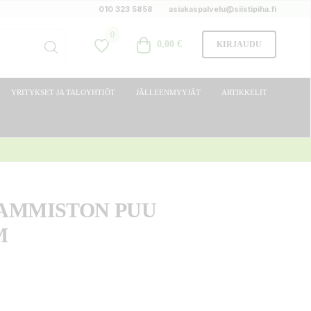
010 323 5858
asiakaspalvelu@siistipiha.fi
0
0,00 €
KIRJAUDU
YRITYKSET JA TALOYHTIÖT
JÄLLEENMYYJÄT
ARTIKKELIT
AMMISTON PUU
M