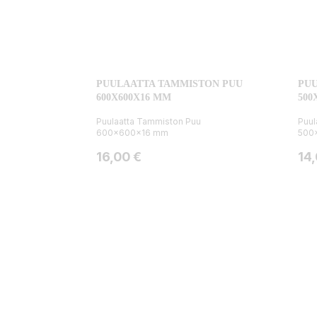
PUULAATTA TAMMISTON PUU
PUU
600X600X16 MM
500
Puulaatta Tammiston Puu
Puul
600x600x16 mm
500
Hinta
Hin
16,00 €
14