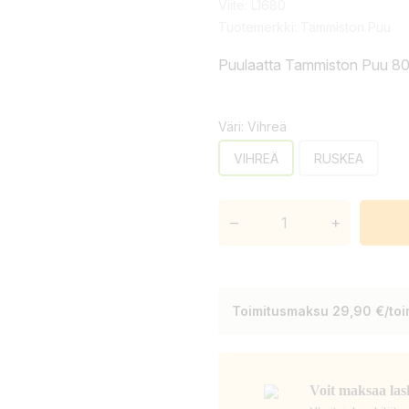
Viite:
L1680
Tuotemerkki:
Tammiston Puu
Puulaatta Tammiston Puu 
Väri: Vihreä
VIHREÄ
RUSKEA
–
+
Toimitusmaksu 29,90 €/toim
Voit maksaa las