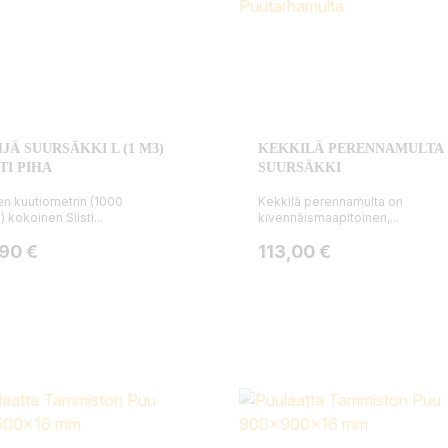
JÄ SUURSÄKKI L (1 M3)
KEKKILÄ PERENNAMULTA
STI PIHA
SUURSÄKKI
n kuutiometrin (1000
Kekkilä perennamulta on
n) kokoinen Siisti...
kivennäismaapitoinen,...
ta
Hinta
,90 €
113,00 €