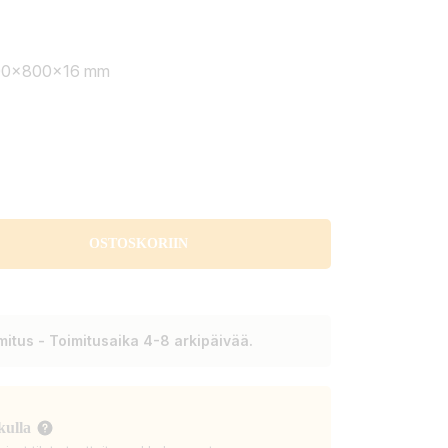
800x800x16 mm
OSTOSKORIIN
itus - Toimitusaika 4-8 arkipäivää.
kulla