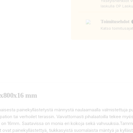
Yksityishenkilöt 
laskulla OP Lasku
Toimitusehdot
Katso toimitusaja
0x800x16 mm
aisesta painekyllästetystä männystä naulaamaalla valmistettuja puu
i pation tai verhoilet terassin. Vaivattomasti pihalaatoilla tekee my
 on 16mm. Saatavissa on monia eri kokoja sekä vahvuuksia.Tammist
 ovat painekyllästettyä, tiukkasyistä suomalaista mäntyä ja kylläs