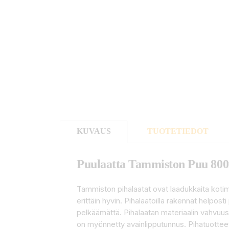
KUVAUS
TUOTETIEDOT
Puulaatta Tammiston Puu 80
Tammiston pihalaatat ovat laadukkaita kotim
erittäin hyvin. Pihalaatoilla rakennat helpost
pelkäämättä. Pihalaatan materiaalin vahvuus
on myönnetty avainlipputunnus. Pihatuotteet