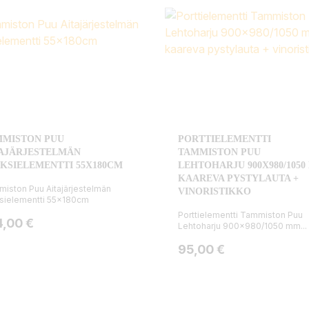
MMISTON PUU
PORTTIELEMENTTI
AJÄRJESTELMÄN
TAMMISTON PUU
KSIELEMENTTI 55X180CM
LEHTOHARJU 900X980/105
KAAREVA PYSTYLAUTA +
iston Puu Aitajärjestelmän
VINORISTIKKO
sielementti 55x180cm
Porttielementti Tammiston Puu
ta
4,00 €
Lehtoharju 900x980/1050 mm...
Hinta
95,00 €