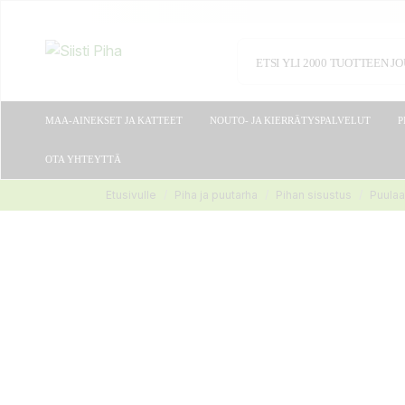
MAA-AINEKSET JA KATTEET
NOUTO- JA KIERRÄTYSPALVELUT
P
OTA YHTEYTTÄ
Etusivulle
Piha ja puutarha
Pihan sisustus
Puula