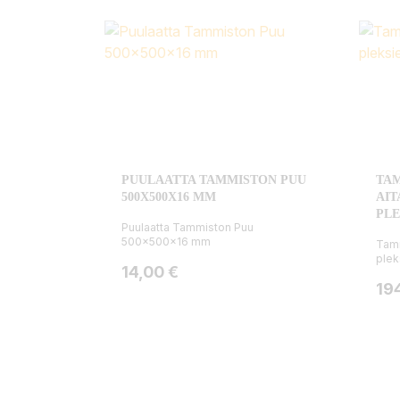
PUULAATTA TAMMISTON PUU
TA
500X500X16 MM
AIT
PLE
Puulaatta Tammiston Puu
500x500x16 mm
Tamm
plek
Hinta
14,00 €
Hin
19