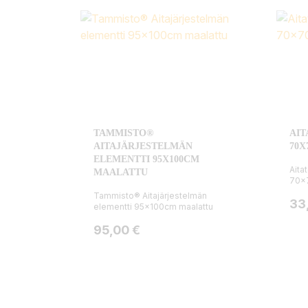
TAMMISTO®
AIT
AITAJÄRJESTELMÄN
70X
ELEMENTTI 95X100CM
Aita
MAALATTU
70x
Tammisto® Aitajärjestelmän
Hin
33
elementti 95x100cm maalattu
Hinta
95,00 €