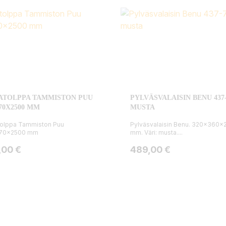
ATOLPPA TAMMISTON PUU
PYLVÄSVALAISIN BENU 437-
70X2500 MM
MUSTA
tolppa Tammiston Puu
Pylväsvalaisin Benu. 320x360x
70x2500 mm
mm. Väri: musta....
ta
Hinta
,00 €
489,00 €