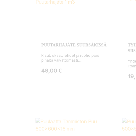
PUUTARHAJÄTE SUURSÄKISSÄ
TYH
SII
Risut, oksat, lehdet ja ruoho pois
pihalta vaivattomasti....
Yhde
litra
Hinta
49,00 €
Hin
19