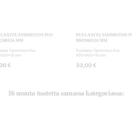
LAATTA TAMMISTON PUU
PUULAATTA TAMMISTON P
X500X16 MM
900X900X16 MM
aatta Tammiston Puu
Puulaatta Tammiston Puu
x500x16 mm
900x900x16 mm
ta
Hinta
,00 €
33,00 €
16 muuta tuotetta samassa kategoriassa: