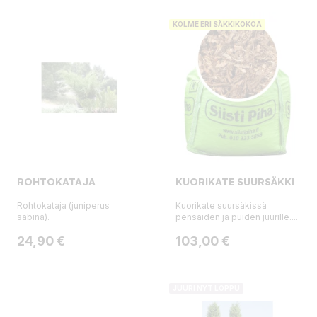
KOLME ERI SÄKKIKOKOA
ROHTOKATAJA
KUORIKATE SUURSÄKKI
Rohtokataja (juniperus
Kuorikate suursäkissä
sabina).
pensaiden ja puiden juurille....
Hinta
Hinta
24,90 €
103,00 €
JUURI NYT LOPPU