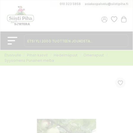
010 323 5858
asiakaspalvelu@siistipiha.fi
Etusivulle
Pihan kasvit
Hedelmäpuut
Omenapuut
Syysomena Punainen melba