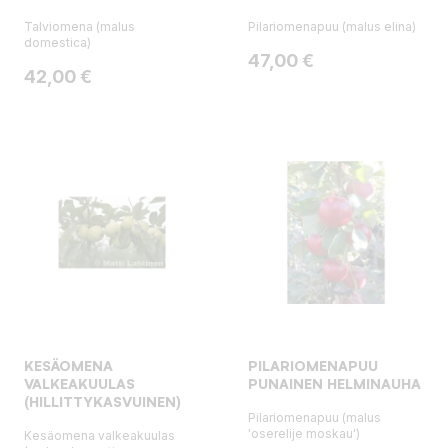
Talviomena (malus
Pilariomenapuu (malus elina)
domestica)
Hinta
47,00 €
Hinta
42,00 €
KESÄOMENA
PILARIOMENAPUU
VALKEAKUULAS
PUNAINEN HELMINAUHA
(HILLITTYKASVUINEN)
Pilariomenapuu (malus
'oserelije moskau')
Kesäomena valkeakuulas