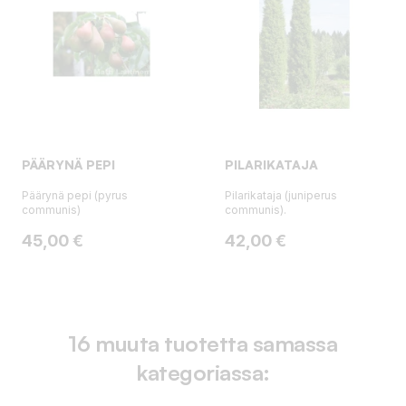
PÄÄRYNÄ PEPI
PILARIKATAJA
Päärynä pepi (pyrus
Pilarikataja (juniperus
communis)
communis).
Hinta
Hinta
45,00 €
42,00 €
16 muuta tuotetta samassa
kategoriassa: