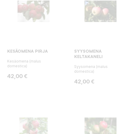
KESÄOMENA PIRJA
SYYSOMENA
KELTAKANELI
Kesäomena (malus
domestica)
Syysomena (malus
domestica)
Hinta
42,00 €
Hinta
42,00 €