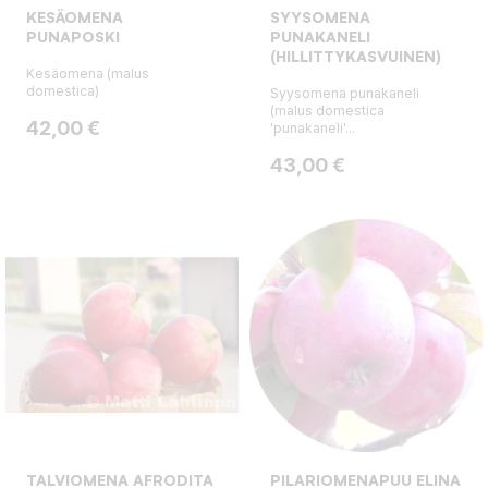
KESÄOMENA
SYYSOMENA
PUNAPOSKI
PUNAKANELI
(HILLITTYKASVUINEN)
Kesäomena (malus
domestica)
Syysomena punakaneli
(malus domestica
Hinta
42,00 €
'punakaneli'...
Hinta
43,00 €
TALVIOMENA AFRODITA
PILARIOMENAPUU ELINA