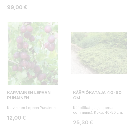
Hinta
99,00 €
KARVIAINEN LEPAAN
KÄÄPIÖKATAJA 40-50
PUNAINEN
CM
Karviainen Lepaan Punainen
Kääpiökataja (juniperus
communis). Koko: 40-50 cm.
Hinta
12,00 €
Hinta
25,30 €