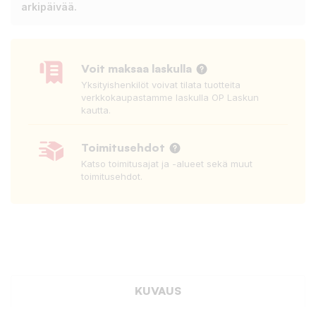
arkipäivää.
Voit maksaa laskulla
Yksityishenkilöt voivat tilata tuotteita
verkkokaupastamme laskulla OP Laskun
kautta.
Toimitusehdot
Katso toimitusajat ja -alueet sekä muut
toimitusehdot.
KUVAUS