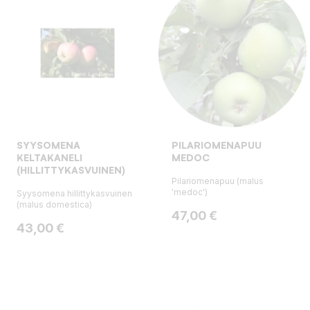
SYYSOMENA
PILARIOMENAPUU
KELTAKANELI
MEDOC
(HILLITTYKASVUINEN)
Pilariomenapuu (malus
'medoc')
Syysomena hillittykasvuinen
(malus domestica)
Hinta
47,00 €
Hinta
43,00 €