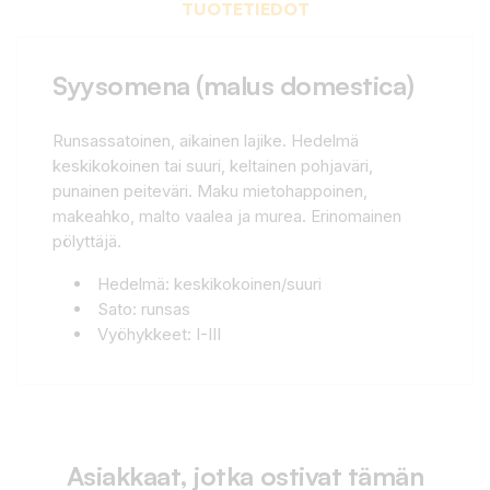
TUOTETIEDOT
Syysomena (malus domestica)
Runsassatoinen, aikainen lajike. Hedelmä
keskikokoinen tai suuri, keltainen pohjaväri,
punainen peiteväri. Maku mietohappoinen,
makeahko, malto vaalea ja murea. Erinomainen
pölyttäjä.
Hedelmä: keskikokoinen/suuri
Sato: runsas
Vyöhykkeet: I-III
Asiakkaat, jotka ostivat tämän