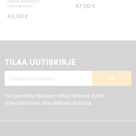
(malus domestica
Hinta
47,00 €
'valkeakuulas'...
Hinta
43,00 €
TILAA UUTISKIRJE
Voit peruuttaa tilauksen milloin tahansa. Katso
yhteystietomme oikeudellisista tiedoista.