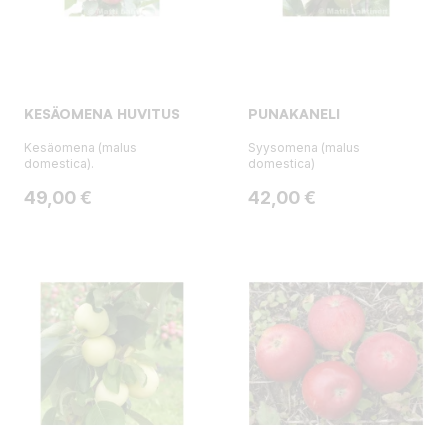
KESÄOMENA HUVITUS
PUNAKANELI
Kesäomena (malus
Syysomena (malus
domestica).
domestica)
Hinta
Hinta
49,00 €
42,00 €