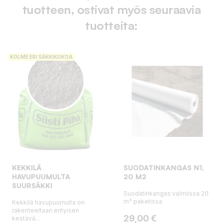
tuotteen, ostivat myös seuraavia
tuotteita:
KOLME ERI SÄKKIKOKOA
KEKKILÄ
SUODATINKANGAS N1,
HAVUPUUMULTA
20 M2
SUURSÄKKI
Suodatinkangas valmiissa 20
m² paketissa
Kekkilä havupuumulta on
rakenteeltaan erityisen
Hinta
29,00 €
kestävä...