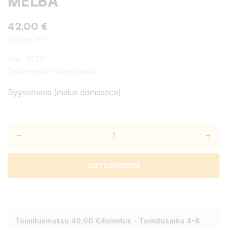
MELBA
42,00 €
Sisältää alv:n
Viite:
65316
Tuotemerkki:
Maisematukku
Syysomena (malus domestica)
–
+
OSTOSKORIIN
Toimitusmaksu 49,00 €/toimitus - Toimitusaika 4-8