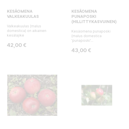
KESÄOMENA
KESÄOMENA
VALKEAKUULAS
PUNAPOSKI
(HILLITTYKASVUINEN)
Valkeakuulas (malus
domestica) on aikainen
Kesäomena punaposki
kesälajike
(malus domestica
'punaposki'...
Hinta
42,00 €
Hinta
43,00 €