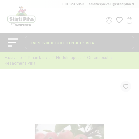
010 323 5858
asiakaspalvelu@siistipiha.fi
Etusivulle
Pihan kasvit
Hedelmäpuut
Omenapuut
Kesäomena Pirja