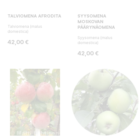
TALVIOMENA AFRODITA
SYYSOMENA
MOSKOVAN
Talviomena (malus
PÄÄRYNÄOMENA
domestica)
Syysomena (malus
Hinta
42,00 €
domestica)
Hinta
42,00 €