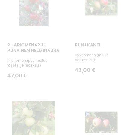
PILARIOMENAPUU
PUNAKANELI
PUNAINEN HELMINAUHA
Syysomena (malus
domestica)
Pilariomenapuu (malus
'oserelije moskau')
Hinta
42,00 €
Hinta
47,00 €