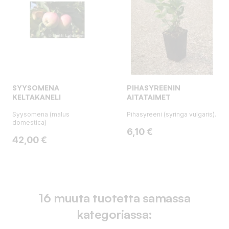
SYYSOMENA
PIHASYREENIN
KELTAKANELI
AITATAIMET
Syysomena (malus
Pihasyreeni (syringa vulgaris).
domestica)
Hinta
6,10 €
Hinta
42,00 €
16 muuta tuotetta samassa
kategoriassa: