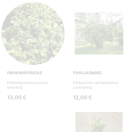
PÄHKINÄPENSAS
PIHAJASMIKE
Pähkinäpensas (corylus
Pihajasmike (philadelphus
avellana)
coronarius)
Hinta
Hinta
13,00 €
12,00 €