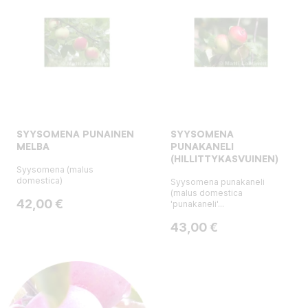
SYYSOMENA PUNAINEN
SYYSOMENA
MELBA
PUNAKANELI
(HILLITTYKASVUINEN)
Syysomena (malus
domestica)
Syysomena punakaneli
(malus domestica
Hinta
42,00 €
'punakaneli'...
Hinta
43,00 €