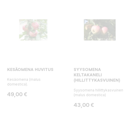
KESÄOMENA HUVITUS
SYYSOMENA
KELTAKANELI
Kesäomena (malus
(HILLITTYKASVUINEN)
domestica).
Syysomena hillittykasvuinen
Hinta
49,00 €
(malus domestica)
Hinta
43,00 €