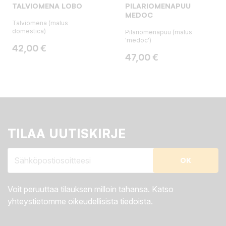
TALVIOMENA LOBO
PILARIOMENAPUU
MEDOC
Talviomena (malus
domestica)
Pilariomenapuu (malus
'medoc')
Hinta
42,00 €
Hinta
47,00 €
TILAA UUTISKIRJE
Voit peruuttaa tilauksen milloin tahansa. Katso
yhteystietomme oikeudellisista tiedoista.