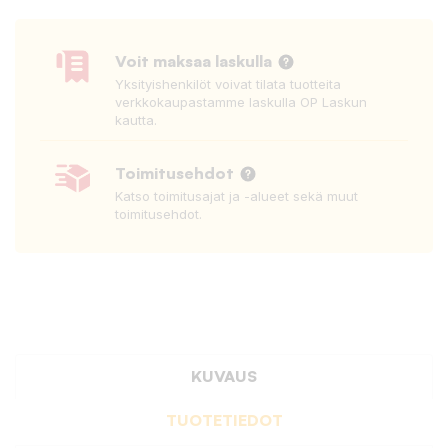
Voit maksaa laskulla
Yksityishenkilöt voivat tilata tuotteita
verkkokaupastamme laskulla OP Laskun
kautta.
Toimitusehdot
Katso toimitusajat ja -alueet sekä muut
toimitusehdot.
KUVAUS
TUOTETIEDOT