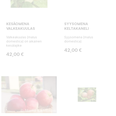
KESÄOMENA
SYYSOMENA
VALKEAKUULAS
KELTAKANELI
Valkeakuulas (malus
Syysomena (malus
domestica) on aikainen
domestica)
kesälajike
Hinta
42,00 €
Hinta
42,00 €