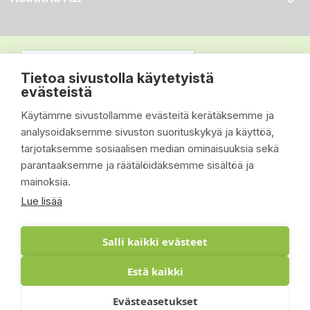

Tietoa sivustolla käytetyistä
evästeistä
Käytämme sivustollamme evästeitä kerätäksemme ja
analysoidaksemme sivuston suorituskykyä ja käyttöä,
tarjotaksemme sosiaalisen median ominaisuuksia sekä
parantaaksemme ja räätälöidäksemme sisältöä ja
mainoksia.
Lue lisää
Salli kaikki evästeet
Estä kaikki
© 2026 - Suomen Siisti Piha Oy - Toteutus:
Evästeasetukset