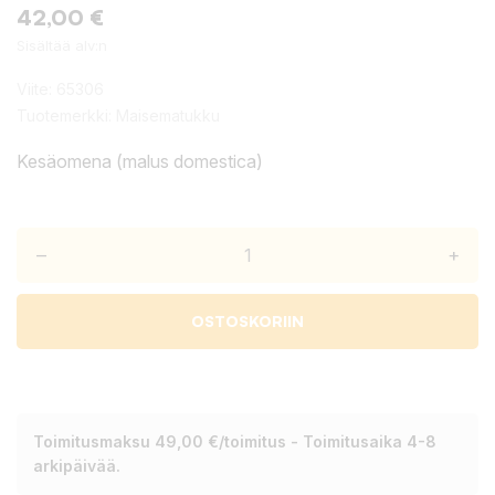
42,00 €
Sisältää alv:n
Viite:
65306
Tuotemerkki:
Maisematukku
Kesäomena (malus domestica)
–
+
OSTOSKORIIN
Toimitusmaksu 49,00 €/toimitus - Toimitusaika 4-8
arkipäivää.