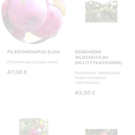
PILARIOMENAPUU ELINA
KESÄOMENA
VALKEAKUULAS
Pilariomenapuu (malus elina)
(HILLITTYKASVUINEN)
Hinta
47,00 €
Kesäomena valkeakuulas
(malus domestica
'valkeakuulas'...
Hinta
43,00 €