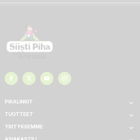
PIKALINKIT

TUOTTEET

YRITYKSEMME

ASIAKASTILI