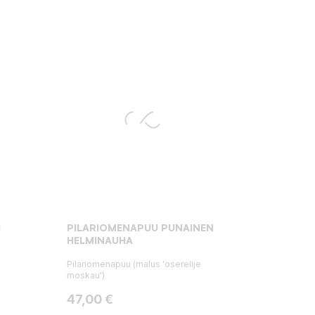
I
PILARIOMENAPUU PUNAINEN
HELMINAUHA
Pilariomenapuu (malus 'oserelije
moskau')
Hinta
47,00 €