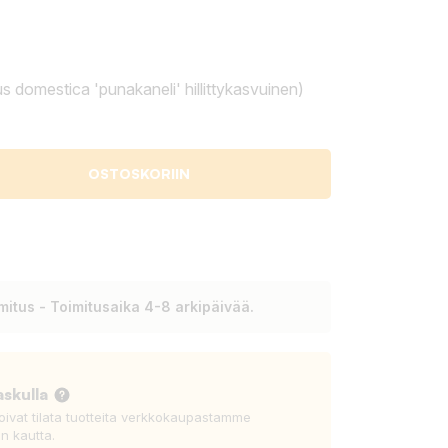
domestica 'punakaneli' hillittykasvuinen)
OSTOSKORIIN
itus - Toimitusaika 4-8 arkipäivää.
askulla
voivat tilata tuotteita verkkokaupastamme
n kautta.