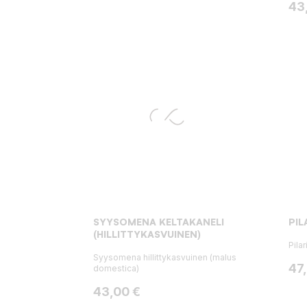
Hin
43
SYYSOMENA KELTAKANELI
PI
(HILLITTYKASVUINEN)
Pila
Syysomena hillittykasvuinen (malus
Hin
47
domestica)
Hinta
43,00 €