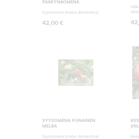
PÄÄRYNÄOMENA
Valk
aika
Syysomena (malus domestica)
Hin
42
Hinta
42,00 €
SYYSOMENA PUNAINEN
KE
MELBA
(HI
Syysomena (malus domestica)
Kes