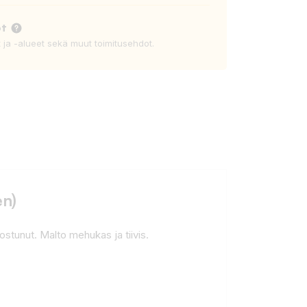
ot
t ja -alueet sekä muut toimitusehdot.
en)
stunut. Malto mehukas ja tiivis.