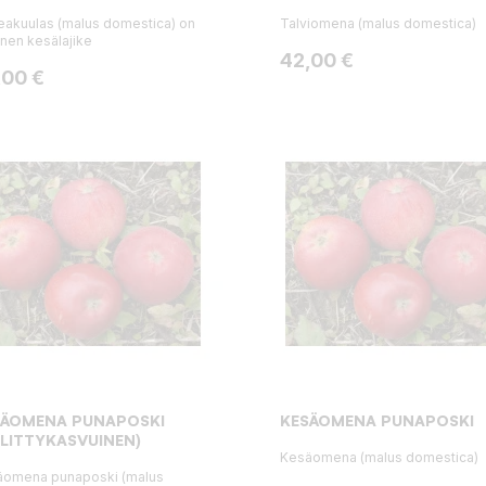
eakuulas (malus domestica) on
Talviomena (malus domestica)
inen kesälajike
Hinta
42,00 €
ta
,00 €
SÄOMENA PUNAPOSKI
KESÄOMENA PUNAPOSKI
LLITTYKASVUINEN)
Kesäomena (malus domestica)
äomena punaposki (malus