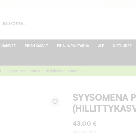
PIHAKIVET
PIHAN KASVIT
PIHA JA PUUTARHA
ALE
UUTUUDET
t
Syysomena punakaneli (hillittykasvuinen)
SYYSOMENA P
(HILLITTYKAS
43,00 €
Sisältää alv:n