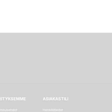
RITYKSEMME
ASIAKASTILI
imitusehdot
Henkilötiedot