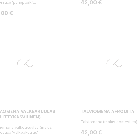
Hinta
42,00 €
stica 'punaposki'...
ta
,00 €
SÄOMENA VALKEAKUULAS
TALVIOMENA AFRODITA
LLITTYKASVUINEN)
Talviomena (malus domestica)
omena valkeakuulas (malus
Hinta
42,00 €
stica 'valkeakuulas'...