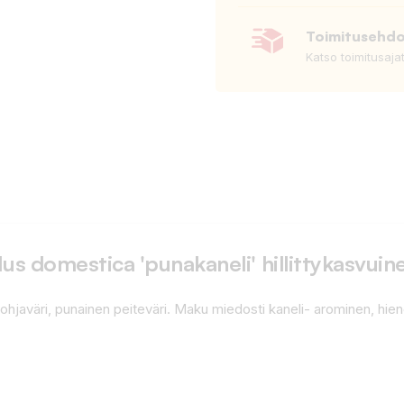
Toimitusehd
Katso toimitusaja
s domestica 'punakaneli' hillittykasvuin
ohjaväri, punainen peiteväri. Maku miedosti kaneli- arominen, hieno