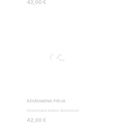
Hinta
42,00 €
KESÄOMENA PIRJA
Kesäomena (malus domestica)
Hinta
42,00 €