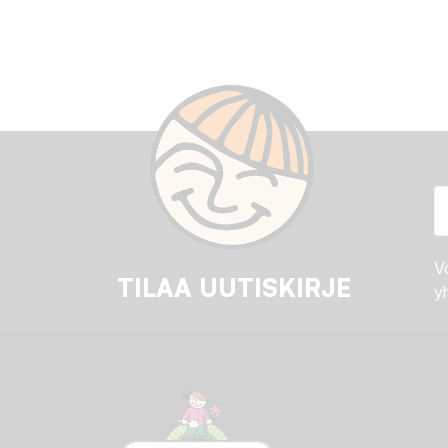
Vo
TILAA UUTISKIRJE
yh