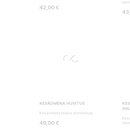
dome
Hinta
42,00 €
Hin
43
KESÄOMENA HUVITUS
KE
(HI
Kesäomena (malus domestica).
Kesä
Hinta
49,00 €
dome