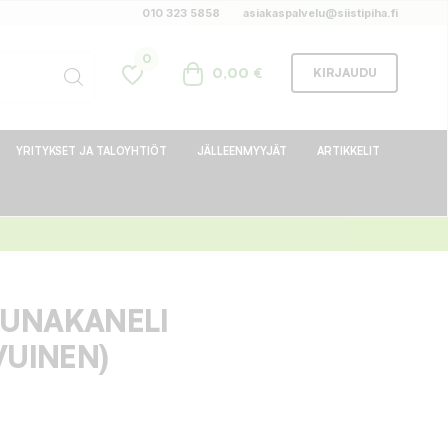
010 323 5858
asiakaspalvelu@siistipiha.fi
0
0,00 €
KIRJAUDU
YRITYKSET JA TALOYHTIÖT
JÄLLEENMYYJÄT
ARTIKKELIT
UNAKANELI
VUINEN)