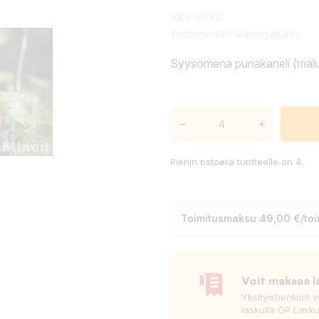
Viite:
65331
Tuotemerkki:
Maisematukku
Syysomena punakaneli (malus 
–
+
Pienin ostoerä tuotteelle on 4.
Toimitusmaksu 49,00 €/toim
Voit maksaa l
Yksityishenkilöt 
laskulla OP Lasku