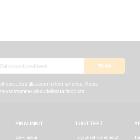
it peruuttaa tilauksen milloin tahansa. Katso
teystietomme oikeudellisista tiedoista.
PIKALINKIT
TUOTTEET
Y
Säkkilaskuri
Tarjoukset – alennetut
To