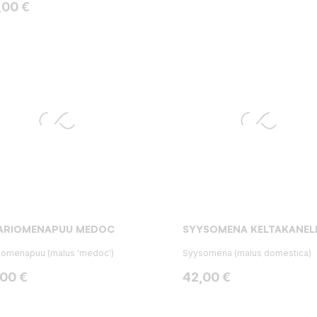
ta
,00 €
LARIOMENAPUU MEDOC
SYYSOMENA KELTAKANEL
riomenapuu (malus 'medoc')
Syysomena (malus domestica)
ta
Hinta
,00 €
42,00 €