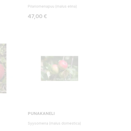
Pilariomenapuu (malus elina)
Hinta
47,00 €
PUNAKANELI
Syysomena (malus domestica)