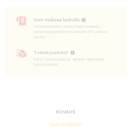
Voit maksaa laskulla
Yksityishenkilöt voivat tilata tuotteita
verkkokaupastamme laskulla OP Laskun
kautta.
Toimitusehdot
Katso toimitusajat ja -alueet sekä muut
toimitusehdot.
KUVAUS
TUOTETIEDOT