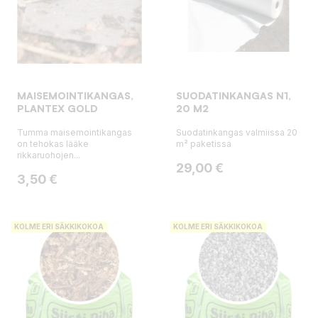
MAISEMOINTIKANGAS,
SUODATINKANGAS N1,
PLANTEX GOLD
20 M2
Tumma maisemointikangas
Suodatinkangas valmiissa 20
on tehokas lääke
m² paketissa
rikkaruohojen...
Hinta
29,00 €
Hinta
3,50 €
KOLME ERI SÄKKIKOKOA
KOLME ERI SÄKKIKOKOA