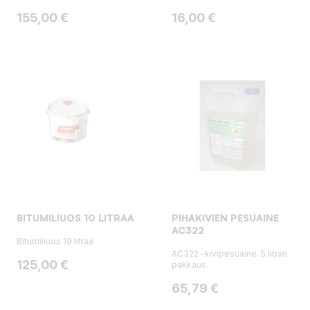
Hinta
Hinta
155,00 €
16,00 €
BITUMILIUOS 10 LITRAA
PIHAKIVIEN PESUAINE
AC322
Bitumiliuos 10 litraa
AC322 -kivipesuaine. 5 litran
Hinta
125,00 €
pakkaus.
Hinta
65,79 €