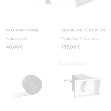
VAAHTOPISTOOLI
AITAKIVI-VALO, ROSTERI
Vaahtopistooli
Rudus Aitakivi-valo, rosteri
Hinta
Hinta
40,00 €
155,00 €
JUURI NYT LOPPU