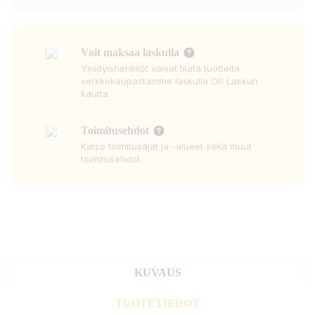
Voit maksaa laskulla
Yksityishenkilöt voivat tilata tuotteita
verkkokaupastamme laskulla OP Laskun
kautta.
Toimitusehdot
Katso toimitusajat ja -alueet sekä muut
toimitusehdot.
KUVAUS
TUOTETIEDOT