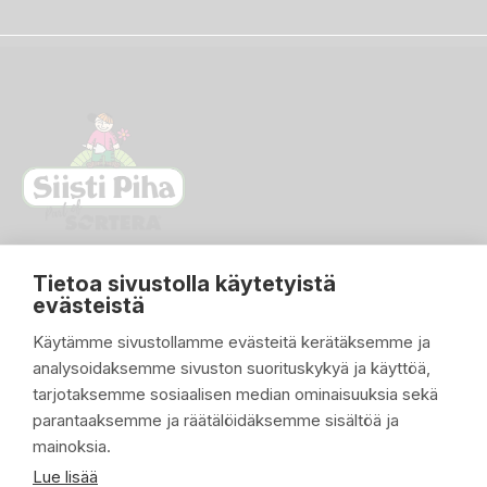
Tietoa sivustolla käytetyistä
evästeistä
Käytämme sivustollamme evästeitä kerätäksemme ja
analysoidaksemme sivuston suorituskykyä ja käyttöä,
PIKALINKIT

tarjotaksemme sosiaalisen median ominaisuuksia sekä
parantaaksemme ja räätälöidäksemme sisältöä ja
TUOTTEET

mainoksia.
YRITYKSEMME

Lue lisää