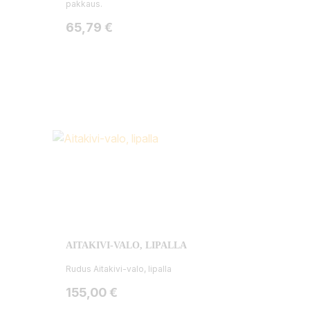
pakkaus.
Hinta
65,79 €
AITAKIVI-VALO, LIPALLA
Rudus Aitakivi-valo, lipalla
Hinta
155,00 €