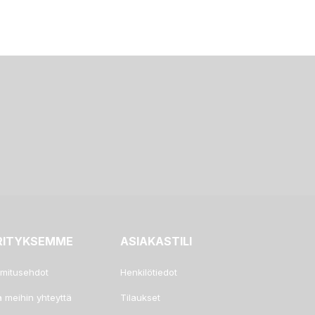
RITYKSEMME
ASIAKASTILI
imitusehdot
Henkilötiedot
a meihin yhteyttä
Tilaukset