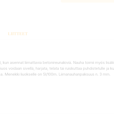
LIITTEET
, kun asennat liimattavia betonireunakiviä. Nauha toimii myös lisäl
iuos voidaan sivellä, harjata, telata tai ruiskuttaa puhdistetulle ja 
ssa. Menekki liuokselle on 5l/100m. Liimanauhanpaksuus n. 3 mm.