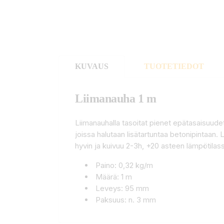
KUVAUS
TUOTETIEDOT
Liimanauha 1 m
Liimanauhalla tasoitat pienet epätasaisuudet
joissa halutaan lisätartuntaa betonipintaan. L
hyvin ja kuivuu 2-3h, +20 asteen lämpötila
Paino: 0,32 kg/m
Määrä: 1 m
Leveys: 95 mm
Paksuus: n. 3 mm