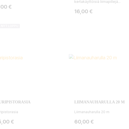
kertakäyttöisiä liimapillejä...
ta
,00 €
Hinta
16,00 €
I NYT LOPPU
RIPISTORASIA
LIIMANAUHARULLA 20 M
ipistorasia
Liimanauharulla 20 m
ta
Hinta
5,00 €
60,00 €