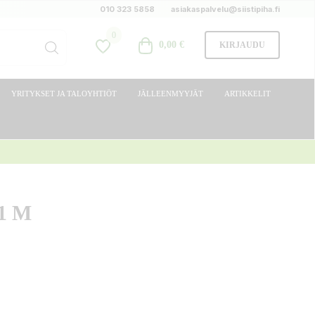
010 323 5858
asiakaspalvelu@siistipiha.fi
0
0,00 €
KIRJAUDU
YRITYKSET JA TALOYHTIÖT
JÄLLEENMYYJÄT
ARTIKKELIT
1 M