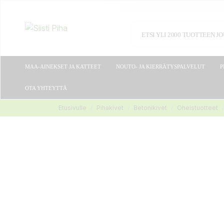
MAA-AINEKSET JA KATTEET
NOUTO- JA KIERRÄTYSPALVELUT
P
OTA YHTEYTTÄ
Etusivulle
Pihakivet
Betonikivet
Oheistuotteet