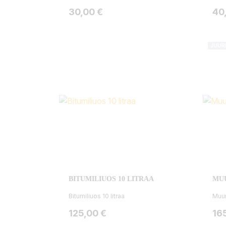
Hinta
Hin
30,00 €
40
JUUR
BITUMILIUOS 10 LITRAA
MUU
Bitumiliuos 10 litraa
Muur
Hinta
Hin
125,00 €
16