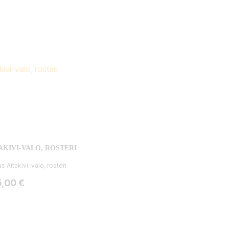
AKIVI-VALO, ROSTERI
s Aitakivi-valo, rosteri
ta
5,00 €