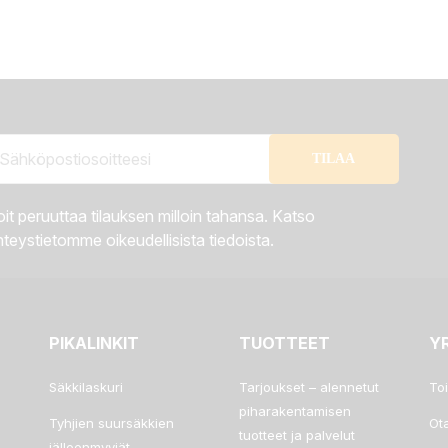
it peruuttaa tilauksen milloin tahansa. Katso
teystietomme oikeudellisista tiedoista.
PIKALINKIT
TUOTTEET
Y
Säkkilaskuri
Tarjoukset – alennetut
To
piharakentamisen
Tyhjien suursäkkien
Ot
tuotteet ja palvelut
jälleenmyyjät