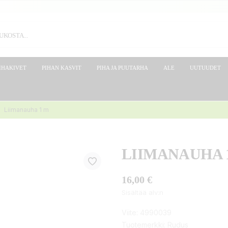
IHAKIVET
PIHAN KASVIT
PIHA JA PUUTARHA
ALE
UUTUUDET
Liimanauha 1 m
LIIMANAUHA 
16,00 €
Sisältää alv:n
Viite:
4990039
Tuotemerkki:
Rudus