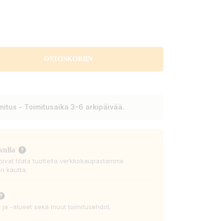
OSTOSKORIIN
itus - Toimitusaika 3-6 arkipäivää.
kulla
voivat tilata tuotteita verkkokaupastamme
n kautta.
t ja -alueet sekä muut toimitusehdot.