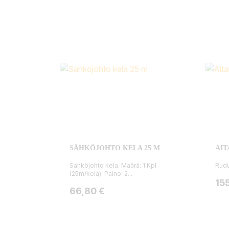
SÄHKÖJOHTO KELA 25 M
AIT
Sähköjohto kela. Määrä: 1 Kpl
Rudu
(25m/kela). Paino: 2...
Hin
15
Hinta
66,80 €