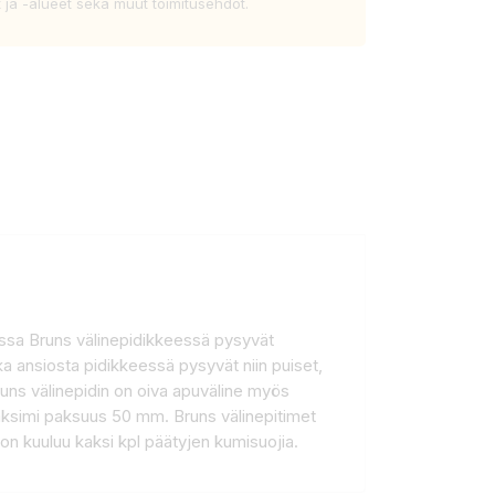
t ja -alueet sekä muut toimitusehdot.
sessa Bruns välinepidikkeessä pysyvät
nka ansiosta pidikkeessä pysyvät niin puiset,
Bruns välinepidin on oiva apuväline myös
maksimi paksuus 50 mm. Bruns välinepitimet
on kuuluu kaksi kpl päätyjen kumisuojia.