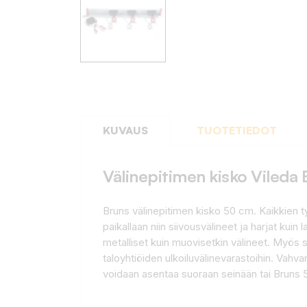
KUVAUS
TUOTETIEDOT
Välinepitimen kisko Vileda
Bruns välinepitimen kisko 50 cm. Kaikkien ty
paikallaan niin siivousvälineet ja harjat kui
metalliset kuin muovisetkin välineet. Myös s
taloyhtiöiden ulkoiluvälinevarastoihin. Vah
voidaan asentaa suoraan seinään tai Bruns 5