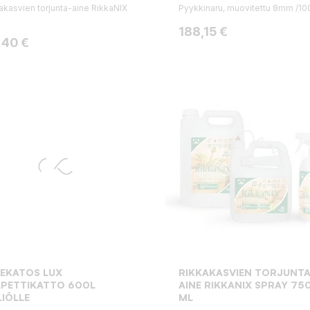
akasvien torjunta-aine RikkaNIX
Pyykkinaru, muovitettu 8mm /10
Hinta
188,15 €
ta
,40 €
EKATOS LUX
RIKKAKASVIEN TORJUNTA
LPETTIKATTO 600L
AINE RIKKANIX SPRAY 75
LIÖLLE
ML