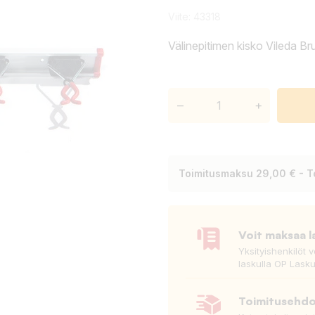
Viite:
43318
Välinepitimen kisko Vileda B
–
+
Toimitusmaksu 29,00 € - T
Voit maksaa l
Yksityishenkilöt 
laskulla OP Lasku
Toimitusehd