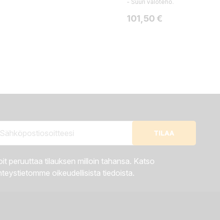
- Suuri valoteho.
Hinta
101,50 €
it peruuttaa tilauksen milloin tahansa. Katso
teystietomme oikeudellisista tiedoista.