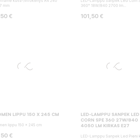
frame kuva-/infokehys A4 240
LED-Lamppu Sanpek Led Corn 
27 mm
360° 18W/840 2700 lm...
ta
Hinta
,50 €
101,50 €
MEN LIPPU 150 X 245 CM
LED-LAMPPU SANPEK LED
CORN SPE 360 27W/840
en lippu 150 x 245 cm
4050 LM KIRKAS E27
ta
,50 €
LED-Lamppu Sanpek Led Pieni 