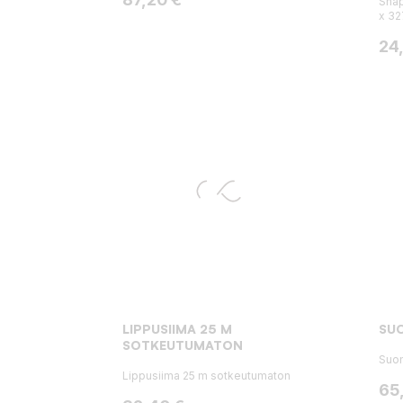
Snap
x 3
Hin
24
LIPPUSIIMA 25 M
SUO
SOTKEUTUMATON
Suom
Lippusiima 25 m sotkeutumaton
Hin
65