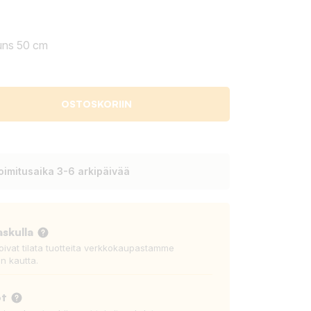
runs 50 cm
OSTOSKORIIN
oimitusaika 3-6 arkipäivää
askulla
voivat tilata tuotteita verkkokaupastamme
n kautta.
ot