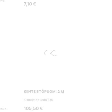
SPE
Hinta
7,10 €
KIINTEISTÖPUOMI 2 M
Kiinteistöpuomi 2 m
Hinta
105,50 €
koko