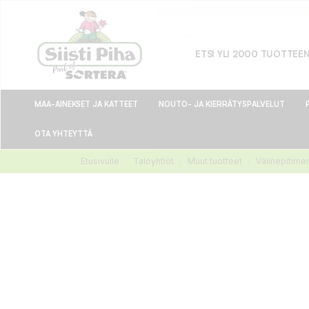
MAA-AINEKSET JA KATTEET
NOUTO- JA KIERRÄTYSPALVELUT
OTA YHTEYTTÄ
Etusivulle
Taloyhtiöt
Muut tuotteet
Välinepitime