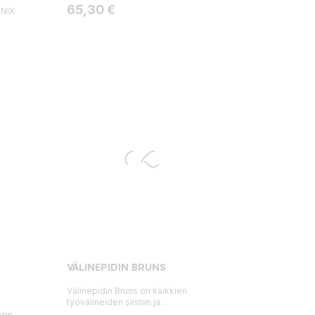
Hinta
65,30 €
aNIX
VÄLINEPIDIN BRUNS
Välinepidin Bruns on kaikkien
työvälineiden siistiin ja...