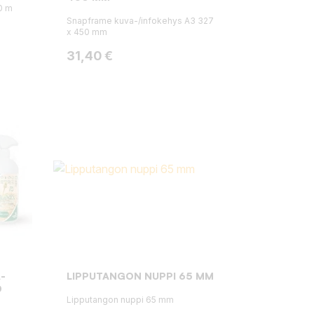
0 m
Snapframe kuva-/infokehys A3 327
x 450 mm
Hinta
31,40 €
-
LIPPUTANGON NUPPI 65 MM
0
Lipputangon nuppi 65 mm