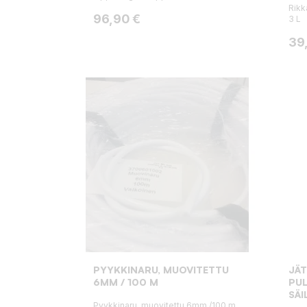
Rikk
Hinta
96,90 €
3 L
Hin
39
PYYKKINARU, MUOVITETTU
JÄT
6MM / 100 M
PU
SÄI
Pyykkinaru, muovitettu 6mm /100 m