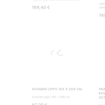
Jäte
Hinta
169,40 €
säili
Hin
74
SUOMEN LIPPU 165 X 268 CM
SN
KUV
Suomen lippu 165 x 268 cm
32
Hinta
87,20 €