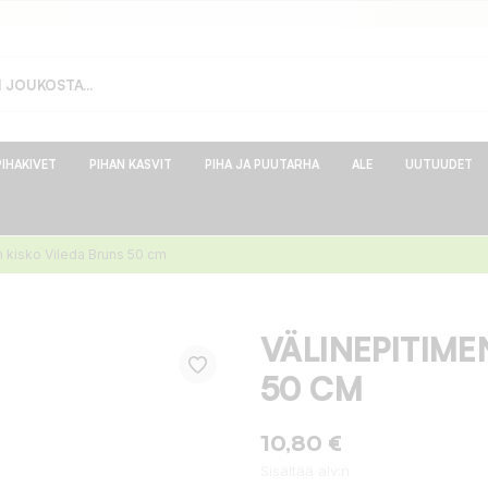
PIHAKIVET
PIHAN KASVIT
PIHA JA PUUTARHA
ALE
UUTUUDET
n kisko Vileda Bruns 50 cm
VÄLINEPITIME
50 CM
10,80 €
Sisältää alv:n