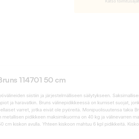
Katso toimitusaja
 Bruns 114701 50 cm
övälineiden siistiin ja järjestelmälliseen säilytykseen. Saksimalli
n lapiot ja haravatkin. Bruns välinepidikkeessä on kumiset suojat, jo
ellaiset varret, jotka eivät ole pyöreitä. Monipuolisuutensa takia 
van metallisen pidikkeen maksimikuorma on 40 kg ja välinevarren 
0 cm kiskon avulla. Yhteen kiskoon mahtuu 6 kpl pidikkeitä. Kisko