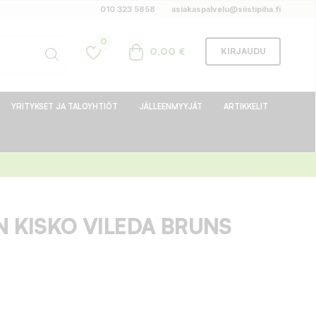
010 323 5858
asiakaspalvelu@siistipiha.fi
0
0,00 €
KIRJAUDU
YRITYKSET JA TALOYHTIÖT
JÄLLEENMYYJÄT
ARTIKKELIT
N KISKO VILEDA BRUNS