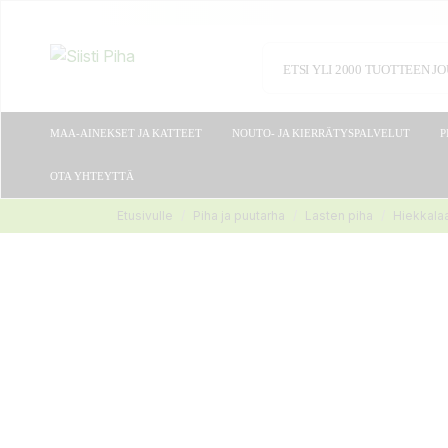
MAA-AINEKSET JA KATTEET
NOUTO- JA KIERRÄTYSPALVELUT
P
OTA YHTEYTTÄ
Etusivulle
Piha ja puutarha
Lasten piha
Hiekkalaa