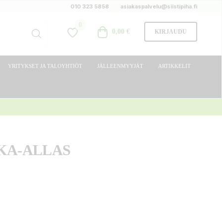
010 323 5858
asiakaspalvelu@siistipiha.fi
0
0,00 €
KIRJAUDU
YRITYKSET JA TALOYHTIÖT
JÄLLEENMYYJÄT
ARTIKKELIT
KA-ALLAS