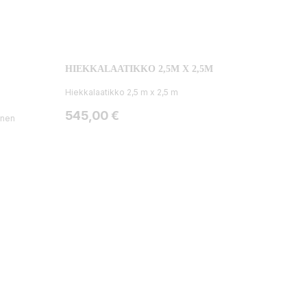
HIEKKALAATIKKO 2,5M X 2,5M
Hiekkalaatikko 2,5 m x 2,5 m
Hinta
545,00 €
inen