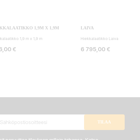
KKALAATIKKO 1,9M X 1,9M
LAIVA
kalaatikko 1,9 m x 1,9 m
Hiekkalaatikko Laiva
ta
Hinta
6,00 €
6 795,00 €
it peruuttaa tilauksen milloin tahansa. Katso