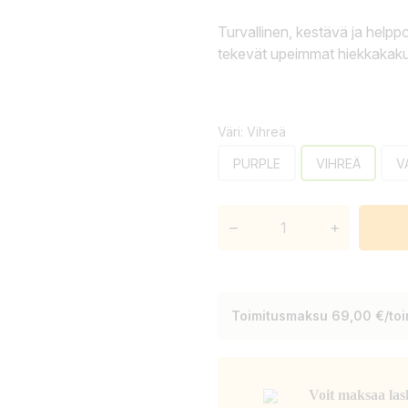
Turvallinen, kestävä ja helpp
tekevät upeimmat hiekkakakut
Väri: Vihreä
PURPLE
VIHREÄ
V
–
+
Toimitusmaksu 69,00 €/toim
Voit maksaa las