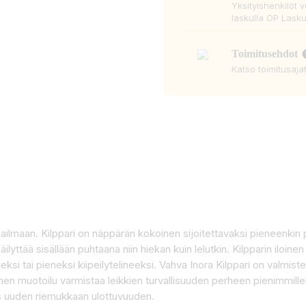
Yksityishenkilöt 
laskulla OP Lasku
Toimitusehdot
Katso toimitusaja
ailmaan. Kilppari on näppärän kokoinen sijoitettavaksi pieneenkin p
säilyttää sisällään puhtaana niin hiekan kuin lelutkin. Kilpparin iloin
si tai pieneksi kiipeilytelineeksi. Vahva Inora Kilppari on valmis
nen muotoilu varmistaa leikkien turvallisuuden perheen pienimmille
aas uuden riemukkaan ulottuvuuden.