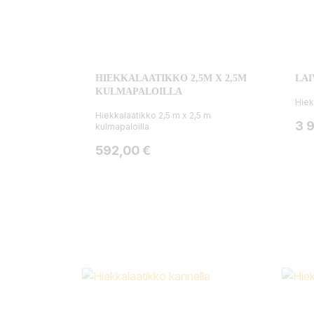
HIEKKALAATIKKO 2,5M X 2,5M
LAI
KULMAPALOILLA
Hiek
Hiekkalaatikko 2,5 m x 2,5 m
Hin
3 
kulmapaloilla
Hinta
592,00 €