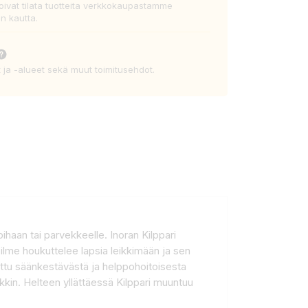
voivat tilata tuotteita verkkokaupastamme
n kautta.
t ja -alueet sekä muut toimitusehdot.
ihaan tai parvekkeelle. Inoran Kilppari
en ilme houkuttelee lapsia leikkimään ja sen
tettu säänkestävästä ja helppohoitoisesta
kkin. Helteen yllättäessä Kilppari muuntuu