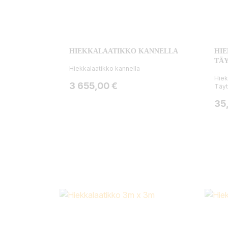
HIEKKALAATIKKO KANNELLA
HI
TÄ
Hiekkalaatikko kannella
Hiek
Hinta
3 655,00 €
Täyt
Hin
35