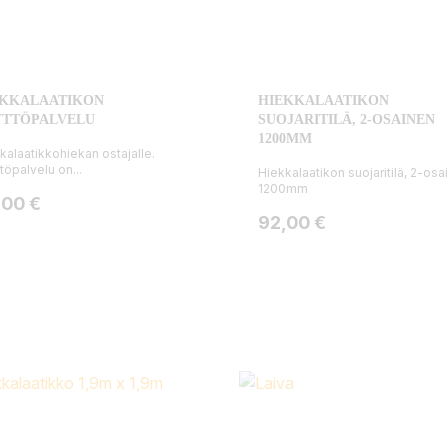
EKKALAATIKON
HIEKKALAATIKON
YTTÖPALVELU
SUOJARITILÄ, 2-OSAINEN
1200MM
kalaatikkohiekan ostajalle.
töpalvelu on...
Hiekkalaatikon suojaritilä, 2-osa
1200mm
ta
,00 €
Hinta
92,00 €