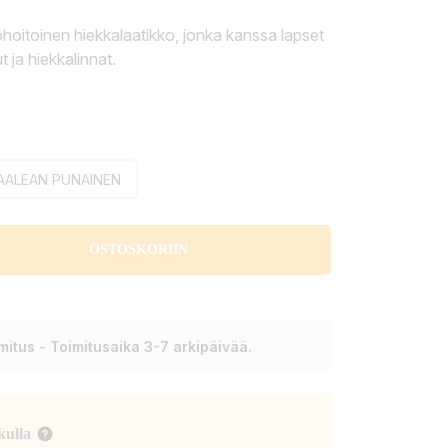
ohoitoinen hiekkalaatikko, jonka kanssa lapset
 ja hiekkalinnat.
AALEAN PUNAINEN
OSTOSKORIIN
itus - Toimitusaika 3-7 arkipäivää.
kulla