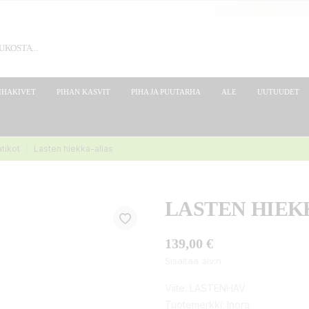
IHAKIVET
PIHAN KASVIT
PIHA JA PUUTARHA
ALE
UUTUUDET
tikot
Lasten hiekka-allas
LASTEN HIEK
139,00 €
Sisältää alv:n
Viite:
LASTENHAV
Tuotemerkki:
Inora