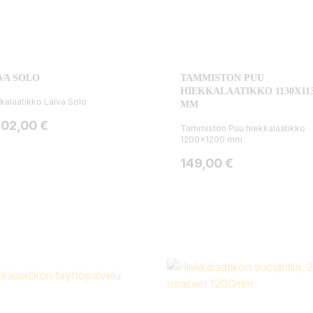
VA SOLO
TAMMISTON PUU
HIEKKALAATIKKO 1130X11
kalaatikko Laiva Solo
MM
ta
902,00 €
Tammiston Puu hiekkalaatikko
1200x1200 mm
Hinta
149,00 €