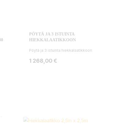
PÖYTÄ JA 3 ISTUINTA
30
HIEKKALAATIKKOON
Pöytä ja 3 istuinta hiekkalaatikkoon
Hinta
1 268,00 €