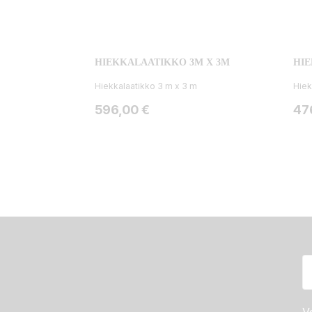
HIEKKALAATIKKO 3M X 3M
HIE
Hiekkalaatikko 3 m x 3 m
Hiek
Hinta
Hin
596,00 €
47
Vo