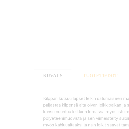
KUVAUS
TUOTETIEDOT
Kilppari kutsuu lapset leikin satumaiseen ma
paljastaa kilpensä alta oivan leikkipaikan ja 
kansi muuntuu leikkien lomassa myös istuimek
polyeteenimuovista ja sen viimeistelty suloi
myös kahluualtaaksi ja näin leikit saavat t