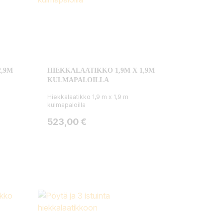
2,9M
HIEKKALAATIKKO 1,9M X 1,9M
KULMAPALOILLA
Hiekkalaatikko 1,9 m x 1,9 m
kulmapaloilla
Hinta
523,00 €