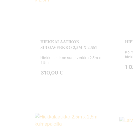
HIEKKALAATIKON
HI
SUOJAVERKKO 2,5M X 2,5M
Kolm
hiek
Hiekkalaatikon suojaverkko 2,5m x
2,5m
Hin
1 
Hinta
310,00 €