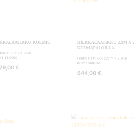
EKKALAATIKKO KOLMIO
HIEKKALAATIKKO 2,9M X 
KULMAPALOILLA
ion mallinen lasten
kalaatikko
Hiekkalaatikko 2,9 m x 2,9 m
kulmapaloilla
ta
029,00 €
Hinta
644,00 €