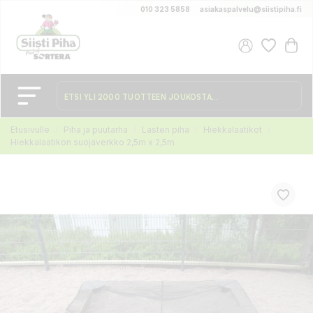
010 323 5858
asiakaspalvelu@siistipiha.fi
Etusivulle
Piha ja puutarha
Lasten piha
Hiekkalaatikot
Hiekkalaatikon suojaverkko 2,5m x 2,5m