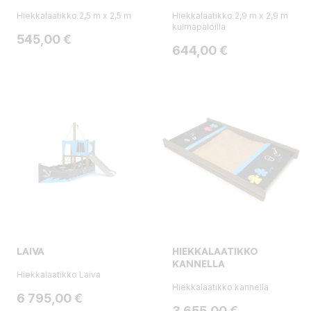
Hiekkalaatikko 2,5 m x 2,5 m
Hiekkalaatikko 2,9 m x 2,9 m
kulmapaloilla
Hinta
545,00 €
Hinta
644,00 €
LAIVA
HIEKKALAATIKKO
KANNELLA
Hiekkalaatikko Laiva
Hiekkalaatikko kannella
Hinta
6 795,00 €
Hinta
3 655,00 €