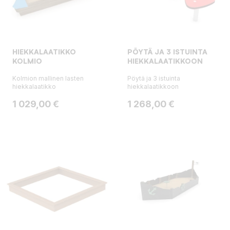
HIEKKALAATIKKO
PÖYTÄ JA 3 ISTUINTA
KOLMIO
HIEKKALAATIKKOON
Kolmion mallinen lasten
Pöytä ja 3 istuinta
hiekkalaatikko
hiekkalaatikkoon
Hinta
Hinta
1 029,00 €
1 268,00 €