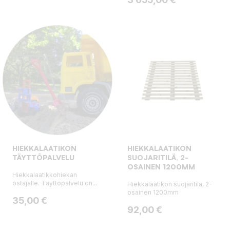
HIEKKALAATIKON
HIEKKALAATIKON
TÄYTTÖPALVELU
SUOJARITILÄ, 2-
OSAINEN 1200MM
Hiekkalaatikkohiekan
ostajalle. Täyttöpalvelu on...
Hiekkalaatikon suojaritilä, 2-
osainen 1200mm
Hinta
35,00 €
Hinta
92,00 €