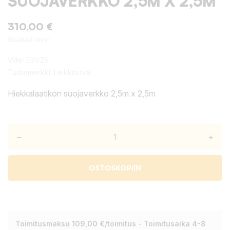
SUOJAVERKKO 2,5M X 2,5M
310,00 €
Sisältää alv:n
Viite:
ESV25
Tuotemerkki:
Leikkiturva
Hiekkalaatikon suojaverkko 2,5m x 2,5m
–
+
OSTOSKORIIN
Toimitusmaksu 109,00 €/toimitus - Toimitusaika 4-8