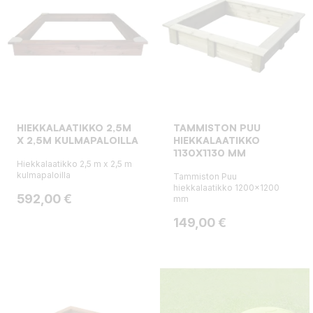
HIEKKALAATIKKO 2,5M
TAMMISTON PUU
X 2,5M KULMAPALOILLA
HIEKKALAATIKKO
1130X1130 MM
Hiekkalaatikko 2,5 m x 2,5 m
kulmapaloilla
Tammiston Puu
hiekkalaatikko 1200x1200
Hinta
592,00 €
mm
Hinta
149,00 €