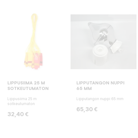
LIPPUSIIMA 25 M
LIPPUTANGON NUPPI
SOTKEUTUMATON
65 MM
Lippusiima 25 m
Lipputangon nuppi 65 mm
sotkeutumaton
Hinta
65,30 €
Hinta
32,40 €