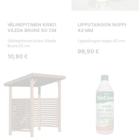
VÄLINEPITIMEN KISKO
LIPPUTANGON NUPPI
VILEDA BRUNS 50 CM
42 MM
Välinepitimen kisko Vileda
Lipputangon nuppi 42 mm
Bruns 50 cm
Hinta
96,90 €
Hinta
10,80 €