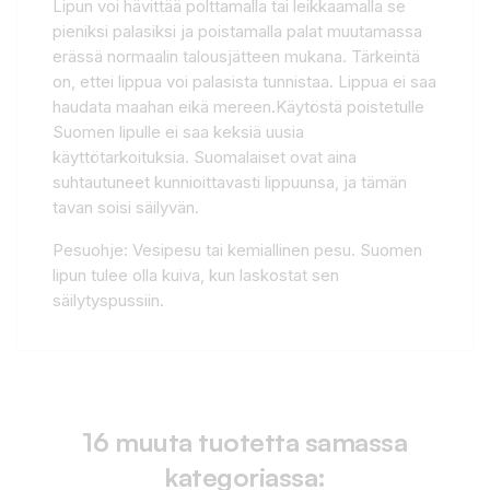
Lipun voi hävittää polttamalla tai leikkaamalla se
pieniksi palasiksi ja poistamalla palat muutamassa
erässä normaalin talousjätteen mukana. Tärkeintä
on, ettei lippua voi palasista tunnistaa. Lippua ei saa
haudata maahan eikä mereen.Käytöstä poistetulle
Suomen lipulle ei saa keksiä uusia
käyttötarkoituksia. Suomalaiset ovat aina
suhtautuneet kunnioittavasti lippuunsa, ja tämän
tavan soisi säilyvän.
Pesuohje: Vesipesu tai kemiallinen pesu. Suomen
lipun tulee olla kuiva, kun laskostat sen
säilytyspussiin.
16 muuta tuotetta samassa
kategoriassa: