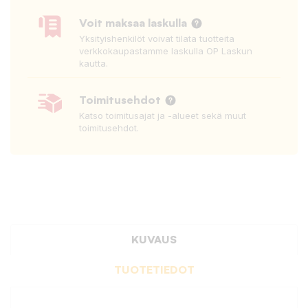
Voit maksaa laskulla
Yksityishenkilöt voivat tilata tuotteita
verkkokaupastamme laskulla OP Laskun
kautta.
Toimitusehdot
Katso toimitusajat ja -alueet sekä muut
toimitusehdot.
KUVAUS
TUOTETIEDOT