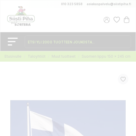
010 323 5858
asiakaspalvelu@siistipiha.fi
Etusivulle
Taloyhtiöt
Muut tuotteet
Suomen lippu 150 x 245 cm