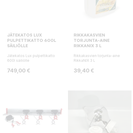
JÄTEKATOS LUX
RIKKAKASVIEN
PULPETTIKATTO 600L
TORJUNTA-AINE
SÄILIÖLLE
RIKKANIX 3 L
Jätekatos Lux pulpettikatto
Rikkakasvien torjunta-aine
600l säiliölle
RikkaNIX 3 L
Hinta
Hinta
749,00 €
39,40 €