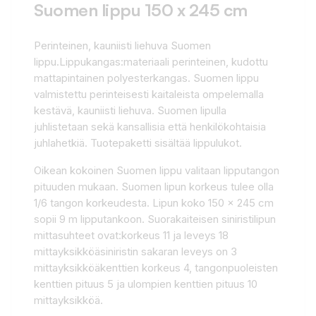
Suomen lippu 150 x 245 cm
Perinteinen, kauniisti liehuva Suomen
lippu.Lippukangas:materiaali perinteinen, kudottu
mattapintainen polyesterkangas. Suomen lippu
valmistettu perinteisesti kaitaleista ompelemalla
kestävä, kauniisti liehuva. Suomen lipulla
juhlistetaan sekä kansallisia että henkilökohtaisia
juhlahetkiä. Tuotepaketti sisältää lippulukot.
Oikean kokoinen Suomen lippu valitaan lipputangon
pituuden mukaan. Suomen lipun korkeus tulee olla
1/6 tangon korkeudesta. Lipun koko 150 x 245 cm
sopii 9 m lipputankoon. Suorakaiteisen siniristilipun
mittasuhteet ovat:korkeus 11 ja leveys 18
mittayksikköäsiniristin sakaran leveys on 3
mittayksikköäkenttien korkeus 4, tangonpuoleisten
kenttien pituus 5 ja ulompien kenttien pituus 10
mittayksikköä.