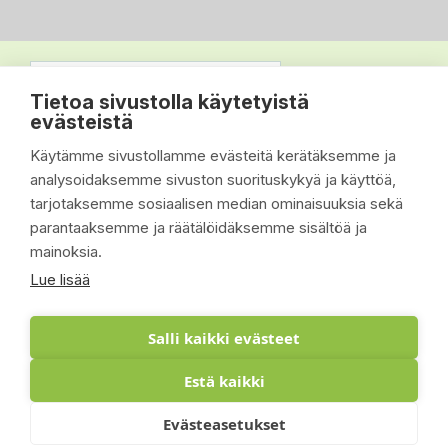
Tietoa sivustolla käytetyistä
evästeistä
Käytämme sivustollamme evästeitä kerätäksemme ja
analysoidaksemme sivuston suorituskykyä ja käyttöä,
tarjotaksemme sosiaalisen median ominaisuuksia sekä
parantaaksemme ja räätälöidäksemme sisältöä ja
mainoksia.
Lue lisää
Salli kaikki evästeet
Estä kaikki
© 2026 - Suomen Siisti Piha Oy - Toteutus:
Evästeasetukset
Inlean Creative