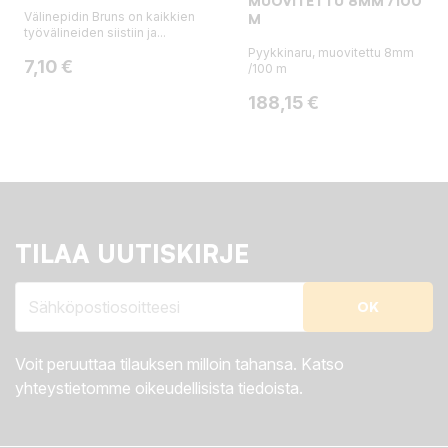
MUOVITETTU 8MM /100
Välinepidin Bruns on kaikkien
M
työvälineiden siistiin ja...
Pyykkinaru, muovitettu 8mm
Hinta
7,10 €
/100 m
Hinta
188,15 €
TILAA UUTISKIRJE
Voit peruuttaa tilauksen milloin tahansa. Katso
yhteystietomme oikeudellisista tiedoista.