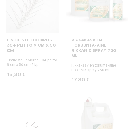
LINTUESTE ECOBIRDS
RIKKAKASVIEN
304 PEITTO 9 CM X 50
TORJUNTA-AINE
CM
RIKKANIX SPRAY 750
ML
Lintueste Ecobirds 304 peitto
9 cm x 50 cm (2 kpl)
Rikkakasvien torjunta-aine
RikkaNIX spray 750 ml
Hinta
15,30 €
Hinta
17,30 €