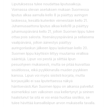
Liputuksessa tulee noudattaa liputusaikoja.
Voimassa olevan asetuksen mukaan Suomessa
liputus alkaa aamulla kello 8 ja päättyy auringon
laskiessa, kesällä kuitenkin viimeistään kello 21.
Juhannusaattona liputus alkaa kello18 ja päättyy
juhannuspäivänä kello 21, jolloin Suomen lippu tulee
ottaa pois salosta. Itsenäisyyspäivänä ja sellaisena
vaalipäivänä, jolloin äänestys päättyy
auringonlaskun jälkeen lippu lasketaan kello 20.
Suomen lippu käyttöön liittyy muutamia virallisia
sääntöjä. Lipun voi pestä ja silittää lipun
pesuohjeen mukaisesti, mutta se pitää kuivattaa
sisätiloissa, eikä pyykkinarulla muiden pyykkien
kanssa. Lipun voi myös siististi korjata, mutta
korjausjälki ei saa liputettaessa näkyä
häiritsevästi.Kun Suomen lippu on aikansa palvellut
esimerkiksi sen valkoinen osa kellertynyt ja sininen
haalistunut tai sitä ei voi enää huoltaa siistiksi, se
tulee hävittää kansallislipun arvon mukaisella tavalla.