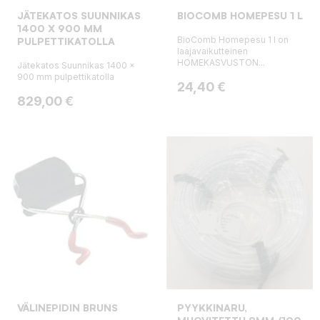
JÄTEKATOS SUUNNIKAS
BIOCOMB HOMEPESU 1 L
1400 X 900 MM
BioComb Homepesu 1 l on
PULPETTIKATOLLA
laajavaikutteinen
HOMEKASVUSTON...
Jätekatos Suunnikas 1400 x
900 mm pulpettikatolla
Hinta
24,40 €
Hinta
829,00 €
VÄLINEPIDIN BRUNS
PYYKKINARU,