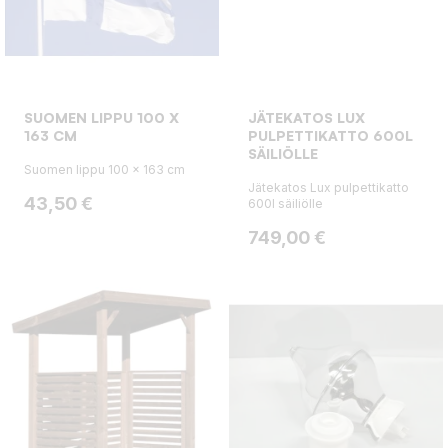
SUOMEN LIPPU 100 X
JÄTEKATOS LUX
163 CM
PULPETTIKATTO 600L
SÄILIÖLLE
Suomen lippu 100 x 163 cm
Jätekatos Lux pulpettikatto
Hinta
43,50 €
600l säiliölle
Hinta
749,00 €