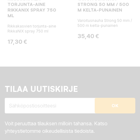
TORJUNTA-AINE
STRONG 50 MM / 500
RIKKANIX SPRAY 750
M KELTA-PUNAINEN
ML
Varoitusnauha Strong 50 mm /
500 m kelta-punainen
Rikkakasvien torjunta-aine
RikkaNIX spray 750 ml
Hinta
35,40 €
Hinta
17,30 €
TILAA UUTISKIRJE
Voit peruuttaa tilauksen milloin tahansa. Katso
yhteystietomme oikeudellisista tiedoista.