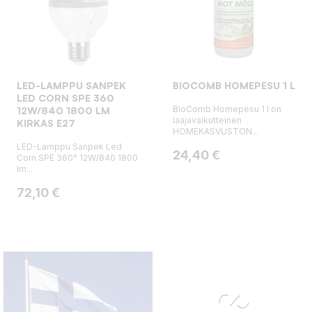
LED-LAMPPU SANPEK
BIOCOMB HOMEPESU 1 L
LED CORN SPE 360
BioComb Homepesu 1 l on
12W/840 1800 LM
laajavaikutteinen
KIRKAS E27
HOMEKASVUSTON...
LED-Lamppu Sanpek Led
Hinta
24,40 €
Corn SPE 360° 12W/840 1800
lm...
Hinta
72,10 €