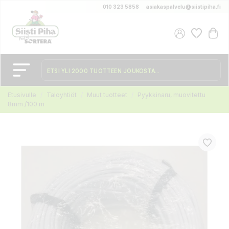
010 323 5858
asiakaspalvelu@siistipiha.fi
Etusivulle
Taloyhtiöt
Muut tuotteet
Pyykkinaru, muovitettu
8mm /100 m