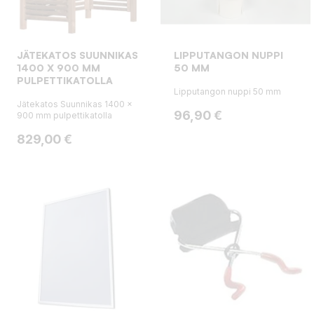
JÄTEKATOS SUUNNIKAS
LIPPUTANGON NUPPI
1400 X 900 MM
50 MM
PULPETTIKATOLLA
Lipputangon nuppi 50 mm
Jätekatos Suunnikas 1400 x
Hinta
96,90 €
900 mm pulpettikatolla
Hinta
829,00 €