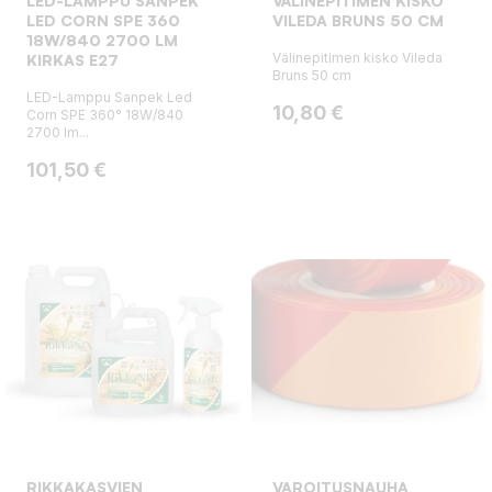
LED-LAMPPU SANPEK
VÄLINEPITIMEN KISKO
LED CORN SPE 360
VILEDA BRUNS 50 CM
18W/840 2700 LM
Välinepitimen kisko Vileda
KIRKAS E27
Bruns 50 cm
LED-Lamppu Sanpek Led
Hinta
10,80 €
Corn SPE 360° 18W/840
2700 lm...
Hinta
101,50 €
RIKKAKASVIEN
VAROITUSNAUHA