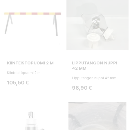
KIINTEISTÖPUOMI 2 M
LIPPUTANGON NUPPI
42 MM
Kiinteistöpuomi 2 m
Lipputangon nuppi 42 mm
Hinta
105,50 €
Hinta
96,90 €