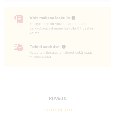
Voit maksaa laskulla
Yksityishenkilöt voivat tilata tuotteita
verkkokaupastamme laskulla OP Laskun
kautta.
Toimitusehdot
Katso toimitusajat ja -alueet sekä muut
toimitusehdot.
KUVAUS
TUOTETIEDOT