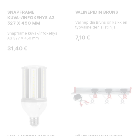
SNAPFRAME
VÄLINEPIDIN BRUNS
KUVA-/INFOKEHYS A3
Välinepidin Bruns on kaikkien
327 X 450 MM
työvälineiden siistiin ja...
Snapframe kuva-/infokehys
Hinta
7,10 €
A3 327 x 450 mm
Hinta
31,40 €