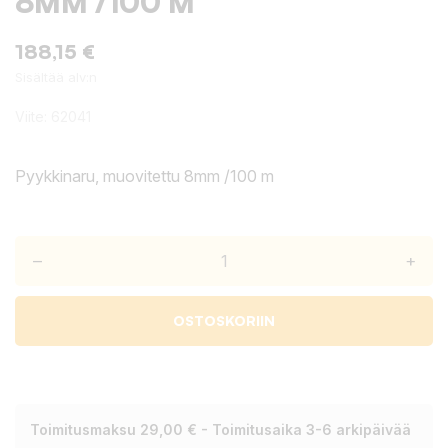
8MM /100 M
188,15 €
Sisältää alv:n
Viite:
62041
Pyykkinaru, muovitettu 8mm /100 m
–
+
OSTOSKORIIN
Toimitusmaksu 29,00 € - Toimitusaika 3-6 arkipäivää