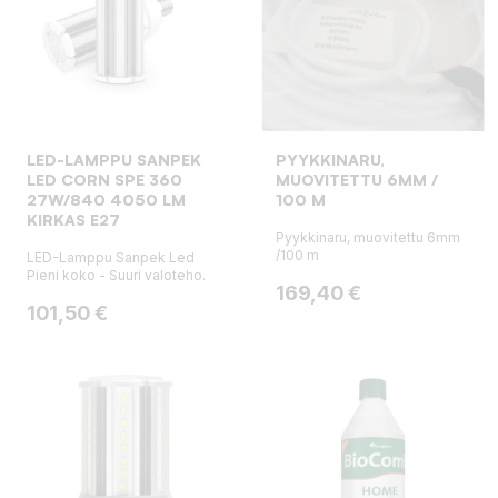
LED-LAMPPU SANPEK
PYYKKINARU,
LED CORN SPE 360
MUOVITETTU 6MM /
27W/840 4050 LM
100 M
KIRKAS E27
Pyykkinaru, muovitettu 6mm
/100 m
LED-Lamppu Sanpek Led
Pieni koko - Suuri valoteho.
Hinta
169,40 €
Hinta
101,50 €