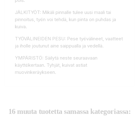
pois.
JÄLKITYÖT: Mikäli pinnalle tulee uusi maali tai
pinnoitus, työn voi tehdä, kun pinta on puhdas ja
kuiva.
TYÖVÄLINEIDEN PESU: Pese työvälineet, vaatteet
ja iholle joutunut aine saippualla ja vedellä.
YMPÄRISTÖ: Säilytä neste seuraavaan
käyttökertaan. Tyhjät, kuivat astiat
muovinkeräykseen.
16 muuta tuotetta samassa kategoriassa: