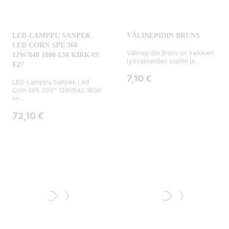
LED-LAMPPU SANPEK
VÄLINEPIDIN BRUNS
LED CORN SPE 360
Välinepidin Bruns on kaikkien
12W/840 1800 LM KIRKAS
työvälineiden siistiin ja...
E27
Hinta
7,10 €
LED-Lamppu Sanpek Led
Corn SPE 360° 12W/840 1800
lm...
Hinta
72,10 €