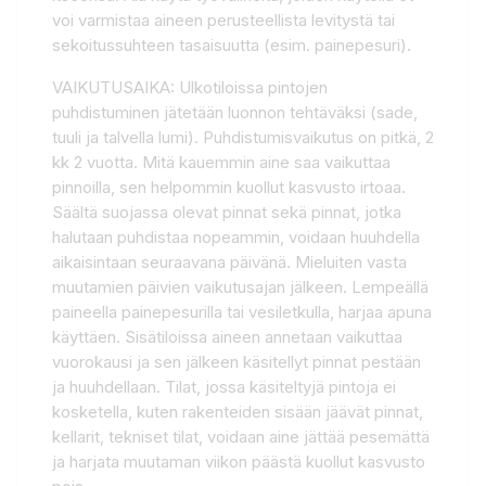
voi varmistaa aineen perusteellista levitystä tai
sekoitussuhteen tasaisuutta (esim. painepesuri).
VAIKUTUSAIKA: Ulkotiloissa pintojen
puhdistuminen jätetään luonnon tehtäväksi (sade,
tuuli ja talvella lumi). Puhdistumisvaikutus on pitkä, 2
kk 2 vuotta. Mitä kauemmin aine saa vaikuttaa
pinnoilla, sen helpommin kuollut kasvusto irtoaa.
Säältä suojassa olevat pinnat sekä pinnat, jotka
halutaan puhdistaa nopeammin, voidaan huuhdella
aikaisintaan seuraavana päivänä. Mieluiten vasta
muutamien päivien vaikutusajan jälkeen. Lempeällä
paineella painepesurilla tai vesiletkulla, harjaa apuna
käyttäen. Sisätiloissa aineen annetaan vaikuttaa
vuorokausi ja sen jälkeen käsitellyt pinnat pestään
ja huuhdellaan. Tilat, jossa käsiteltyjä pintoja ei
kosketella, kuten rakenteiden sisään jäävät pinnat,
kellarit, tekniset tilat, voidaan aine jättää pesemättä
ja harjata muutaman viikon päästä kuollut kasvusto