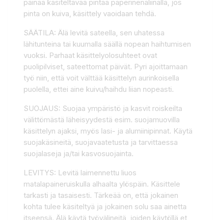
painaa käsiteltävää pintaa paperinenäliinalla, jos
pinta on kuiva, käsittely vaoidaan tehdä.
SÄÄTILA: Älä levitä sateella, sen uhatessa
lähitunteina tai kuumalla säällä nopean haihtumisen
vuoksi. Parhaat käsittelyolosuhteet ovat
puolipilviset, sateettomat päivät. Pyri ajoittamaan
työ niin, että voit välttää käsittelyn aurinkoisella
puolella, ettei aine kuivu/haihdu liian nopeasti.
SUOJAUS: Suojaa ympäristö ja kasvit roiskeilta
välittömästä läheisyydestä esim. suojamuovilla
käsittelyn ajaksi, myös lasi- ja alumiinipinnat. Käytä
suojakäsineitä, suojavaatetusta ja tarvittaessa
suojalaseja ja/tai kasvosuojainta.
LEVITYS: Levitä laimennettu liuos
matalapaineruiskulla alhaalta ylöspäin. Käsittele
tarkasti ja tasaisesti. Tärkeää on, että jokainen
kohta tulee käsiteltyä ja jokainen solu saa ainetta
itseensä. Älä käytä työvälineitä, joiden käytöllä et