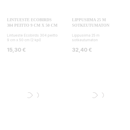
LINTUESTE ECOBIRDS
LIPPUSIIMA 25 M
304 PEITTO 9 CM X 50 CM
SOTKEUTUMATON
Lintueste Ecobirds 304 peitto
Lippusiima 25 m
9 cm x 50 cm (2 kpl)
sotkeutumaton
Hinta
Hinta
15,30 €
32,40 €