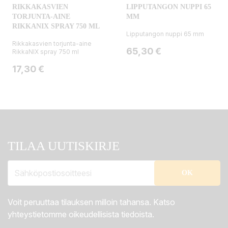
RIKKAKASVIEN
LIPPUTANGON NUPPI 65
TORJUNTA-AINE
MM
RIKKANIX SPRAY 750 ML
Lipputangon nuppi 65 mm
Rikkakasvien torjunta-aine
Hinta
65,30 €
RikkaNIX spray 750 ml
Hinta
17,30 €
TILAA UUTISKIRJE
Voit peruuttaa tilauksen milloin tahansa. Katso
yhteystietomme oikeudellisista tiedoista.