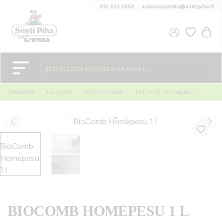
010 323 5858
asiakaspalvelu@siistipiha.fi
Etusivulle
Taloyhtiöt
Muut tuotteet
BioComb Homepesu 1 l
BIOCOMB HOMEPESU 1 L