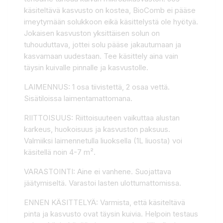
käsiteltävä kasvusto on kostea, BioComb ei pääse
imeytymään solukkoon eikä käsittelystä ole hyötyä.
Jokaisen kasvuston yksittäisen solun on
tuhouduttava, jottei solu pääse jakautumaan ja
kasvamaan uudestaan. Tee käsittely aina vain
täysin kuivalle pinnalle ja kasvustolle.
LAIMENNUS: 1 osa tiivistettä, 2 osaa vettä.
Sisätiloissa laimentamattomana.
RIITTOISUUS: Riittoisuuteen vaikuttaa alustan
karkeus, huokoisuus ja kasvuston paksuus.
Valmiiksi laimennetulla liuoksella (1L liuosta) voi
käsitellä noin 4-7 m².
VARASTOINTI: Aine ei vanhene. Suojattava
jäätymiseltä. Varastoi lasten ulottumattomissa.
ENNEN KÄSITTELYÄ: Varmista, että käsiteltävä
pinta ja kasvusto ovat täysin kuivia. Helpoin testaus