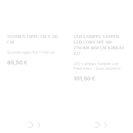
SUOMEN LIPPU 150 X 245
LED-LAMPPU SANPEK
CM
LED CORN SPE 360
27W/840 4050 LM KIRKAS
Suomen lippu 150 x 245 cm
E27
Hinta
65,50 €
LED-Lamppu Sanpek Led
Pieni koko - Suuri valoteho.
Hinta
101,50 €