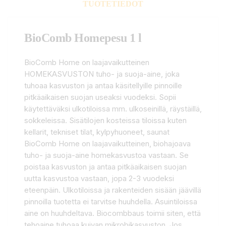
TUOTETIEDOT
BioComb Homepesu 1 l
BioComb Home on laajavaikutteinen
HOMEKASVUSTON tuho- ja suoja-aine, joka
tuhoaa kasvuston ja antaa käsitellyille pinnoille
pitkäaikaisen suojan useaksi vuodeksi. Sopii
käytettäväksi ulkotiloissa mm. ulkoseinillä, räystäillä,
sokkeleissa. Sisätilojen kosteissa tiloissa kuten
kellarit, tekniset tilat, kylpyhuoneet, saunat
BioComb Home on laajavaikutteinen, biohajoava
tuho- ja suoja-aine homekasvustoa vastaan. Se
poistaa kasvuston ja antaa pitkäaikaisen suojan
uutta kasvustoa vastaan, jopa 2-3 vuodeksi
eteenpäin. Ulkotiloissa ja rakenteiden sisään jäävillä
pinnoilla tuotetta ei tarvitse huuhdella. Asuintiloissa
aine on huuhdeltava. Biocombbaus toimii siten, että
tehoaine tuhoaa kuivan mikrobikasvuston. Jos