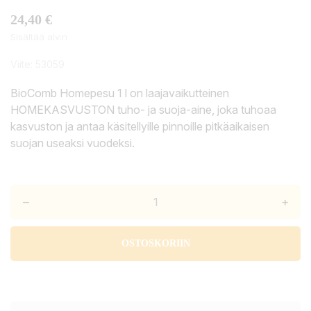
24,40 €
Sisältää alv:n
Viite:
53059
BioComb Homepesu 1 l on laajavaikutteinen
HOMEKASVUSTON tuho- ja suoja-aine, joka tuhoaa
kasvuston ja antaa käsitellyille pinnoille pitkäaikaisen
suojan useaksi vuodeksi.
–
+
OSTOSKORIIN