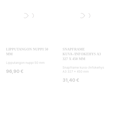
LIPPUTANGON NUPPI 50
SNAPFRAME
MM
KUVA-/INFOKEHYS A3
327 X 450 MM
Lipputangon nuppi 50 mm
Snapframe kuva-/infokehys
Hinta
96,90 €
A3 327 x 450 mm
Hinta
31,40 €