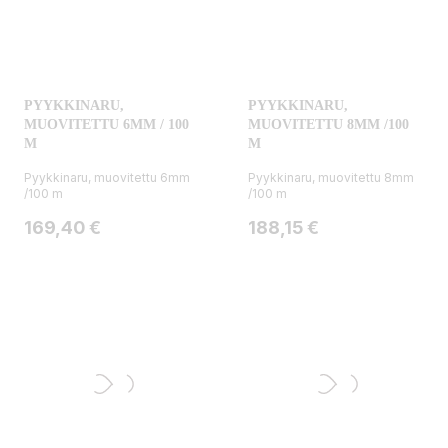
PYYKKINARU,
PYYKKINARU,
MUOVITETTU 6MM / 100
MUOVITETTU 8MM /100
M
M
Pyykkinaru, muovitettu 6mm
Pyykkinaru, muovitettu 8mm
/100 m
/100 m
Hinta
Hinta
169,40 €
188,15 €