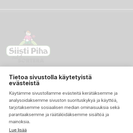
Tietoa sivustolla käytetyistä
evästeistä
Käytämme sivustollamme evästeitä kerätäksemme ja
analysoidaksemme sivuston suorituskykyä ja käyttöä,
PIKALINKIT

tarjotaksemme sosiaalisen median ominaisuuksia sekä
parantaaksemme ja räätälöidäksemme sisältöä ja
TUOTTEET

mainoksia.
YRITYKSEMME

Lue lisää