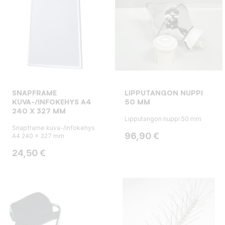
SNAPFRAME
LIPPUTANGON NUPPI
KUVA-/INFOKEHYS A4
50 MM
240 X 327 MM
Lipputangon nuppi 50 mm
Snapframe kuva-/infokehys
Hinta
96,90 €
A4 240 x 327 mm
Hinta
24,50 €