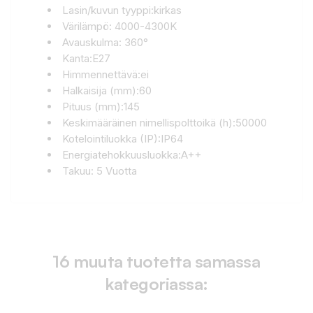
Lasin/kuvun tyyppi:kirkas
Värilämpö: 4000-4300K
Avauskulma: 360°
Kanta:E27
Himmennettävä:ei
Halkaisija (mm):60
Pituus (mm):145
Keskimääräinen nimellispolttoikä (h):50000
Kotelointiluokka (IP):IP64
Energiatehokkuusluokka:A++
Takuu: 5 Vuotta
16 muuta tuotetta samassa
kategoriassa: