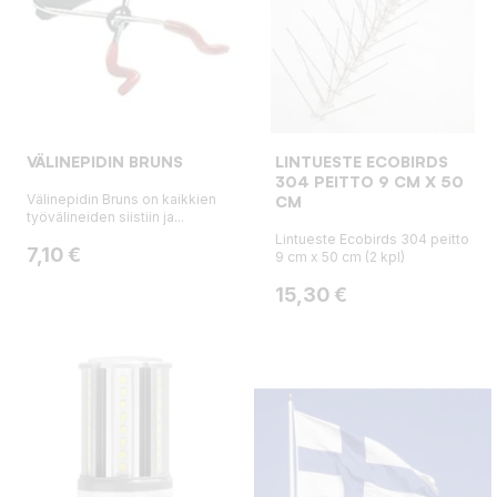
VÄLINEPIDIN BRUNS
LINTUESTE ECOBIRDS
304 PEITTO 9 CM X 50
Välinepidin Bruns on kaikkien
CM
työvälineiden siistiin ja...
Lintueste Ecobirds 304 peitto
Hinta
7,10 €
9 cm x 50 cm (2 kpl)
Hinta
15,30 €