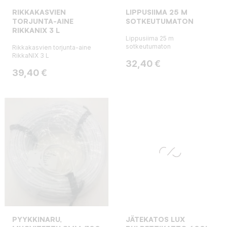
RIKKAKASVIEN
LIPPUSIIMA 25 M
TORJUNTA-AINE
SOTKEUTUMATON
RIKKANIX 3 L
Lippusiima 25 m
sotkeutumaton
Rikkakasvien torjunta-aine
RikkaNIX 3 L
Hinta
32,40 €
Hinta
39,40 €
PYYKKINARU,
JÄTEKATOS LUX