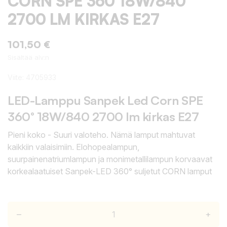
CORN SPE 360 18W/840
2700 LM KIRKAS E27
101,50 €
Sisältää alv:n
Viite:
4705933
LED-Lamppu Sanpek Led Corn SPE
360° 18W/840 2700 lm kirkas E27
Pieni koko - Suuri valoteho. Nämä lamput mahtuvat
kaikkiin valaisimiin. Elohopealampun,
suurpainenatriumlampun ja monimetallilampun korvaavat
korkealaatuiset Sanpek-LED 360° suljetut CORN lamput
–
+