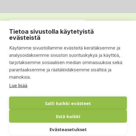
Tietoa sivustolla käytetyistä
evästeistä
Käytämme sivustollamme evästeitä kerätäksemme ja
analysoidaksemme sivuston suorituskykyä ja käyttöä,
tarjotaksemme sosiaalisen median ominaisuuksia sekä
parantaaksemme ja räätälöidäksemme sisältöä ja
mainoksia.
Lue lisää
Salli kaikki evästeet
Estä kaikki
© 2026 - Suomen Siisti Piha Oy - Toteutus:
Evästeasetukset
Inlean Creative