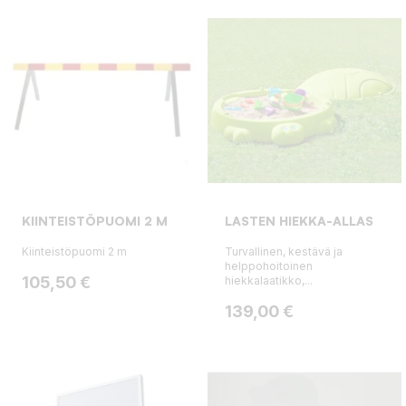
KIINTEISTÖPUOMI 2 M
LASTEN HIEKKA-ALLAS
Kiinteistöpuomi 2 m
Turvallinen, kestävä ja
helppohoitoinen
Hinta
105,50 €
hiekkalaatikko,...
Hinta
139,00 €