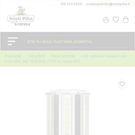
010 323 5858
asiakaspalvelu@siistipiha.fi
Etusivulle
Taloyhtiöt
Muut tuotteet
LED-Lamppu Sanpek Led
Corn SPE 360 18W/840 2700 lm kirkas E27