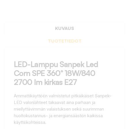
KUVAUS
TUOTETIEDOT
LED-Lamppu Sanpek Led
Corn SPE 360° 18W/840
2700 lm kirkas E27
Ammattikäyttöön valmistetut pitkäikäiset Sanpek-
LED valonlähteet takaavat aina parhaan ja
miellyttävimmän valaistuksen sekä suurimman
huoltokustannus- ja energiansäästön kaikissa
käyttökohteissa.