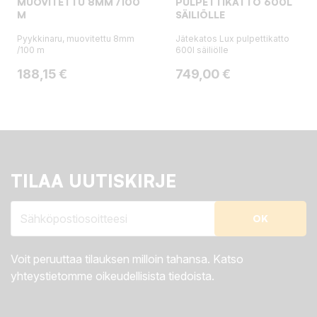
MUOVITETTU 8MM /100
PULPETTIKATTO 600L
M
SÄILIÖLLE
Pyykkinaru, muovitettu 8mm
Jätekatos Lux pulpettikatto
/100 m
600l säiliölle
Hinta
Hinta
188,15 €
749,00 €
TILAA UUTISKIRJE
Voit peruuttaa tilauksen milloin tahansa. Katso
yhteystietomme oikeudellisista tiedoista.