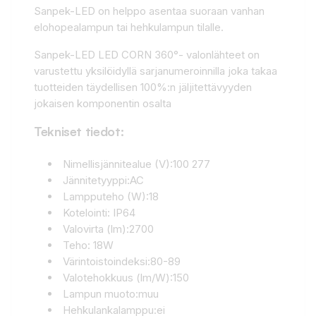
Sanpek-LED on helppo asentaa suoraan vanhan
elohopealampun tai hehkulampun tilalle.
Sanpek-LED LED CORN 360°- valonlähteet on
varustettu yksilöidyllä sarjanumeroinnilla joka takaa
tuotteiden täydellisen 100%:n jäljitettävyyden
jokaisen komponentin osalta
Tekniset tiedot:
Nimellisjännitealue (V):100 277
Jännitetyyppi:AC
Lampputeho (W):18
Kotelointi: IP64
Valovirta (lm):2700
Teho: 18W
Värintoistoindeksi:80-89
Valotehokkuus (lm/W):150
Lampun muoto:muu
Hehkulankalamppu:ei