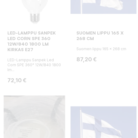
LED-LAMPPU SANPEK
SUOMEN LIPPU 165 X
LED CORN SPE 360
268 CM
12W/840 1800 LM
Suomen lippu 165 x 268 cm
KIRKAS E27
Hinta
87,20 €
LED-Lamppu Sanpek Led
Corn SPE 360° 12W/840 1800
lm...
Hinta
72,10 €