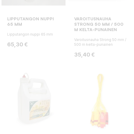
LIPPUTANGON NUPPI
VAROITUSNAUHA
65 MM
STRONG 50 MM / 500
M KELTA-PUNAINEN
Lipputangon nuppi 65 mm
Varoitusnauha Strong 50 mm /
Hinta
65,30 €
500 m kelta-punainen
Hinta
35,40 €