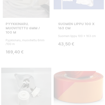
PYYKKINARU,
SUOMEN LIPPU 100 X
MUOVITETTU 6MM /
163 CM
100 M
Suomen lippu 100 x 163 cm
Pyykkinaru, muovitettu 6mm
Hinta
43,50 €
/100 m
Hinta
169,40 €