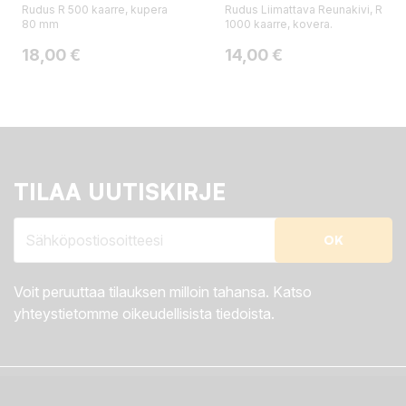
Rudus R 500 kaarre, kupera
Rudus Liimattava Reunakivi, R
80 mm
1000 kaarre, kovera.
Hinta
Hinta
18,00 €
14,00 €
TILAA UUTISKIRJE
Voit peruuttaa tilauksen milloin tahansa. Katso
yhteystietomme oikeudellisista tiedoista.