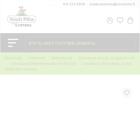
010 323 5858
asiakaspalvelu@siistipiha.fi
Etusivulle
Pihakivet
Betonikivet
Betoniset reuna- ja rajauskivet
Liimattavat Betonireunakivet 80 mm
Liimattava Reunakivi, suora
1000x80x130mm