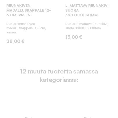
REUNAKIVEN
LIIMATTAVA REUNAKIVI,
MADALLUSKAPPALE 12-
SUORA
6 CM, VASEN
390X80X130MM
Rudus Reunakiven
Rudus Liimattava Reunakivi,
madalluskappale 8-6 cm,
suora 390x80x130mm
vasen
Hinta
15,00 €
Hinta
38,00 €
12 muuta tuotetta samassa
kategoriassa: