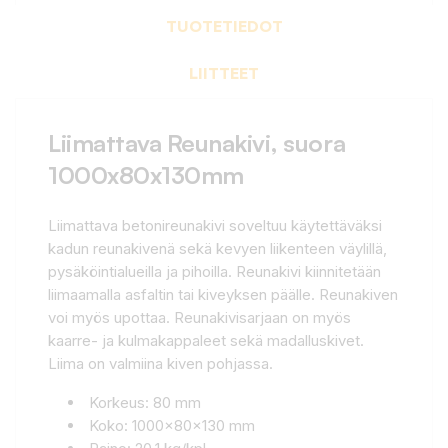
TUOTETIEDOT
LIITTEET
Liimattava Reunakivi, suora
1000x80x130mm
Liimattava betonireunakivi soveltuu käytettäväksi
kadun reunakivenä sekä kevyen liikenteen väylillä,
pysäköintialueilla ja pihoilla. Reunakivi kiinnitetään
liimaamalla asfaltin tai kiveyksen päälle. Reunakiven
voi myös upottaa. Reunakivisarjaan on myös
kaarre- ja kulmakappaleet sekä madalluskivet.
Liima on valmiina kiven pohjassa.
Korkeus: 80 mm
Koko: 1000x80x130 mm