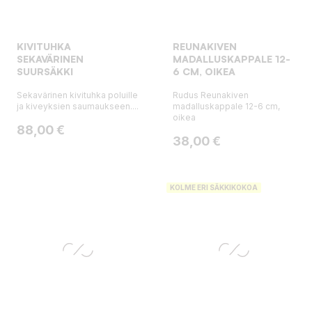
KIVITUHKA
REUNAKIVEN
SEKAVÄRINEN
MADALLUSKAPPALE 12-
SUURSÄKKI
6 CM, OIKEA
Sekavärinen kivituhka poluille
Rudus Reunakiven
ja kiveyksien saumaukseen....
madalluskappale 12-6 cm,
oikea
Hinta
88,00 €
Hinta
38,00 €
KOLME ERI SÄKKIKOKOA