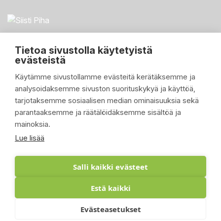
Tietoa sivustolla käytetyistä
evästeistä
Käytämme sivustollamme evästeitä kerätäksemme ja
analysoidaksemme sivuston suorituskykyä ja käyttöä,
PIKALINKIT

tarjotaksemme sosiaalisen median ominaisuuksia sekä
parantaaksemme ja räätälöidäksemme sisältöä ja
TUOTTEET

mainoksia.
YRITYKSEMME

Lue lisää
ASIAKASTILI

Salli kaikki evästeet
Estä kaikki
© 2026 - Suomen Siisti Piha Oy - Toteutus:
Evästeasetukset
Inlean Creative