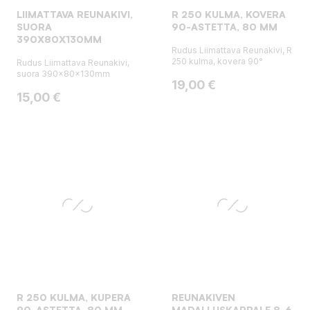
LIIMATTAVA REUNAKIVI,
R 250 KULMA, KOVERA
SUORA
90-ASTETTA, 80 MM
390X80X130MM
Rudus Liimattava Reunakivi, R
250 kulma, kovera 90°
Rudus Liimattava Reunakivi,
suora 390x80x130mm
Hinta
19,00 €
Hinta
15,00 €
R 250 KULMA, KUPERA
REUNAKIVEN
90-ASTETTA, 80 MM
MADALLUSKAPPALE 8-6