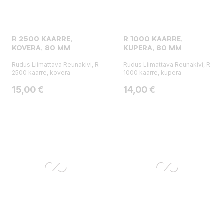
R 2500 KAARRE,
R 1000 KAARRE,
KOVERA, 80 MM
KUPERA, 80 MM
Rudus Liimattava Reunakivi, R
Rudus Liimattava Reunakivi, R
2500 kaarre, kovera
1000 kaarre, kupera
Hinta
Hinta
15,00 €
14,00 €