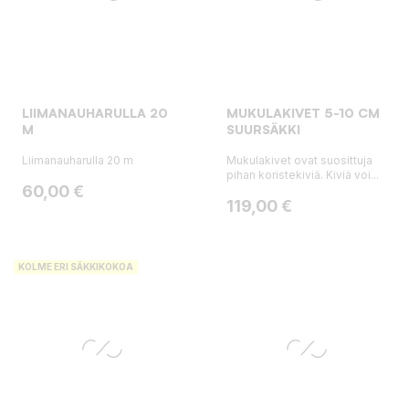
LIIMANAUHARULLA 20
MUKULAKIVET 5-10 CM
M
SUURSÄKKI
Liimanauharulla 20 m
Mukulakivet ovat suosittuja
pihan koristekiviä. Kiviä voi...
Hinta
60,00 €
Hinta
119,00 €
KOLME ERI SÄKKIKOKOA