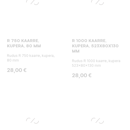
R 750 KAARRE,
R 1000 KAARRE,
KUPERA, 80 MM
KUPERA, 523X80X130
MM
Rudus R 750 kaarre, kupera,
80 mm
Rudus R 1000 kaarre, kupera
523x80x130 mm
Hinta
28,00 €
Hinta
28,00 €