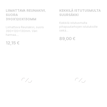
LIIMATTAVA REUNAKIVI,
KEKKILÄ ISTUTUSMULTA
SUORA
SUURSÄKKI
390X120X130MM
Kekkilä istutusmulta
pihapuutarhojen istutuksille
Liimattava Reunakivi, suora
sekä...
390x120x130mm. Väri:
harmaa....
Hinta
89,00 €
Hinta
12,15 €