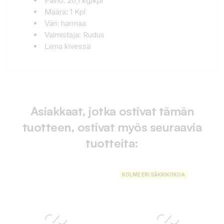
Paino: 20,1 kg/kpl
Määrä: 1 Kpl
Väri: harmaa
Valmistaja: Rudus
Liima kivessä
Asiakkaat, jotka ostivat tämän
tuotteen, ostivat myös seuraavia
tuotteita:
KOLME ERI SÄKKIKOKOA