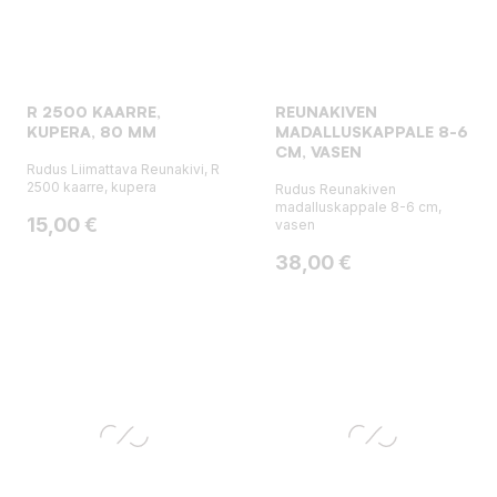
R 2500 KAARRE,
REUNAKIVEN
KUPERA, 80 MM
MADALLUSKAPPALE 8-6
CM, VASEN
Rudus Liimattava Reunakivi, R
2500 kaarre, kupera
Rudus Reunakiven
madalluskappale 8-6 cm,
Hinta
15,00 €
vasen
Hinta
38,00 €