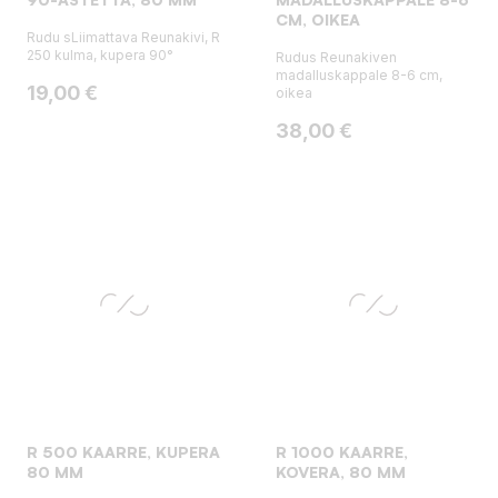
CM, OIKEA
Rudu sLiimattava Reunakivi, R
250 kulma, kupera 90°
Rudus Reunakiven
madalluskappale 8-6 cm,
Hinta
19,00 €
oikea
Hinta
38,00 €
R 500 KAARRE, KUPERA
R 1000 KAARRE,
80 MM
KOVERA, 80 MM