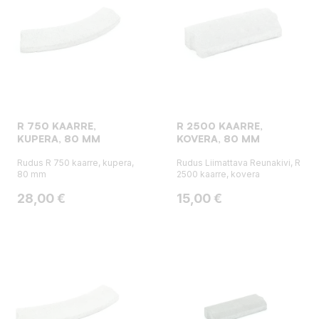
R 750 KAARRE,
R 2500 KAARRE,
KUPERA, 80 MM
KOVERA, 80 MM
Rudus R 750 kaarre, kupera,
Rudus Liimattava Reunakivi, R
80 mm
2500 kaarre, kovera
Hinta
Hinta
28,00 €
15,00 €