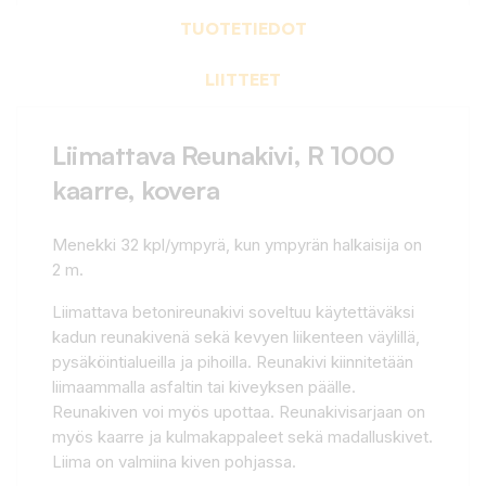
TUOTETIEDOT
LIITTEET
Liimattava Reunakivi, R 1000
kaarre, kovera
Menekki 32 kpl/ympyrä, kun ympyrän halkaisija on
2 m.
Liimattava betonireunakivi soveltuu käytettäväksi
kadun reunakivenä sekä kevyen liikenteen väylillä,
pysäköintialueilla ja pihoilla. Reunakivi kiinnitetään
liimaammalla asfaltin tai kiveyksen päälle.
Reunakiven voi myös upottaa. Reunakivisarjaan on
myös kaarre ja kulmakappaleet sekä madalluskivet.
Liima on valmiina kiven pohjassa.