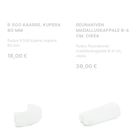
R 500 KAARRE, KUPERA
REUNAKIVEN
80 MM
MADALLUSKAPPALE 8-6
CM, OIKEA
Rudus R 500 kaarre, kupera
80 mm
Rudus Reunakiven
madalluskappale 8-6 cm,
Hinta
18,00 €
oikea
Hinta
38,00 €