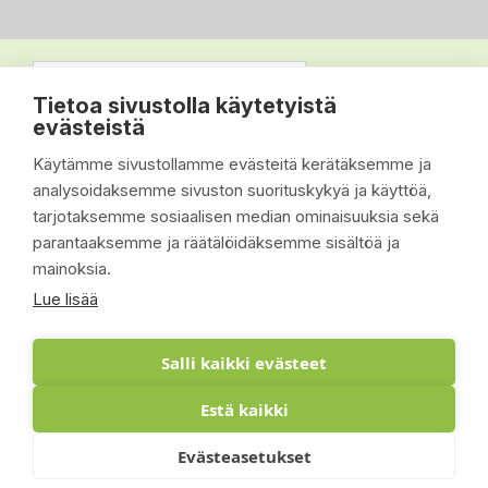
Tietoa sivustolla käytetyistä
evästeistä
Käytämme sivustollamme evästeitä kerätäksemme ja
analysoidaksemme sivuston suorituskykyä ja käyttöä,
tarjotaksemme sosiaalisen median ominaisuuksia sekä
parantaaksemme ja räätälöidäksemme sisältöä ja
mainoksia.
Lue lisää
Salli kaikki evästeet
Estä kaikki
© 2026 - Suomen Siisti Piha Oy - Toteutus:
Evästeasetukset
Inlean Creative