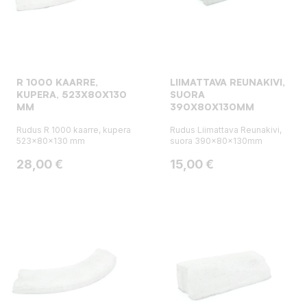
R 1000 KAARRE,
LIIMATTAVA REUNAKIVI,
KUPERA, 523X80X130
SUORA
MM
390X80X130MM
Rudus R 1000 kaarre, kupera
Rudus Liimattava Reunakivi,
523x80x130 mm
suora 390x80x130mm
Hinta
Hinta
28,00 €
15,00 €