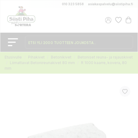
010 323 5858
asiakaspalvelu@siistipiha.fi
Etusivulle
Pihakivet
Betonikivet
Betoniset reuna- ja rajauskivet
Liimattavat Betonireunakivet 80 mm
R 1000 kaarre, kovera, 80
mm