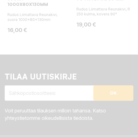
1000X80X130MM
Rudus Liimattava Reunakivi, R
250 kulma, kovera 90°
Rudus Liimattava Reunakivi,
suora 1000x80x130mm
Hinta
19,00 €
Hinta
16,00 €
TILAA UUTISKIRJE
Voit peruuttaa tilauksen milloin tahansa. Katso
yhteystietomme oikeudellisista tiedoista.