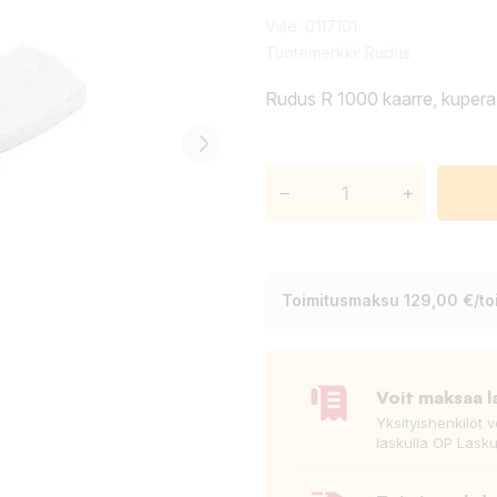
Viite:
0117101
Tuotemerkki:
Rudus
Rudus R 1000 kaarre, kupe
–
+
Toimitusmaksu 129,00 €/toi
Voit maksaa l
Yksityishenkilöt 
laskulla OP Lasku