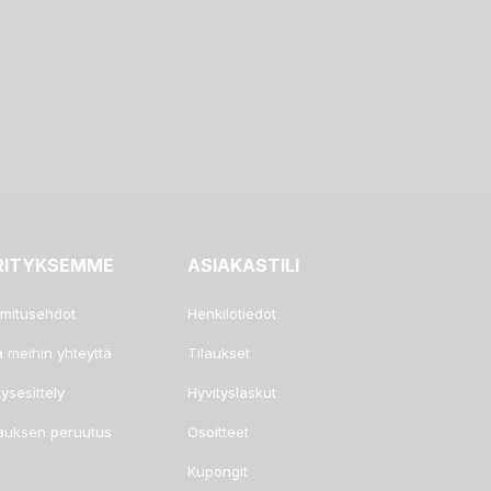
RITYKSEMME
ASIAKASTILI
imitusehdot
Henkilötiedot
a meihin yhteyttä
Tilaukset
tysesittely
Hyvityslaskut
lauksen peruutus
Osoitteet
Kupongit