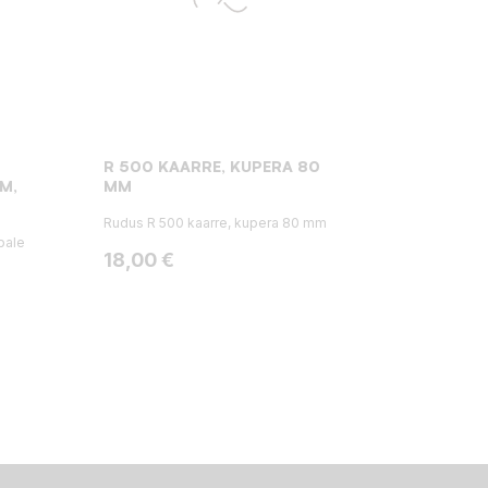
R 500 KAARRE, KUPERA 80
M,
MM
Rudus R 500 kaarre, kupera 80 mm
pale
Hinta
18,00 €