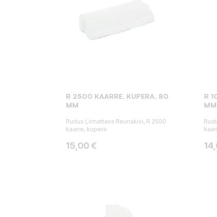
R 2500 KAARRE, KUPERA, 80
R 1
MM
MM
Rudus Liimattava Reunakivi, R 2500
Rudu
kaarre, kupera
kaar
Hinta
Hin
15,00 €
14