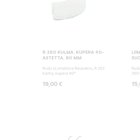
R 250 KULMA, KUPERA 90-
LII
ASTETTA, 80 MM
SU
Rudu sLiimattava Reunakivi, R 250
Rudu
kulma, kupera 90°
390
Hinta
Hin
19,00 €
15