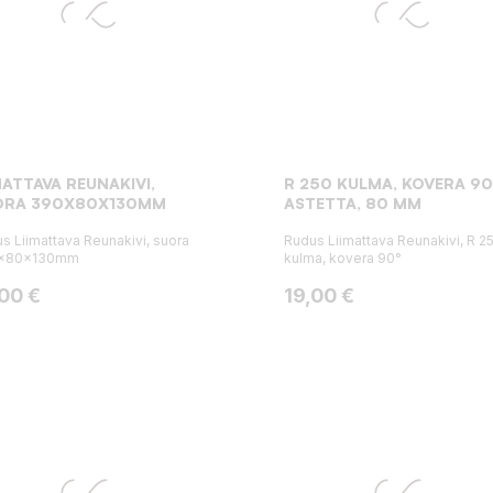
MATTAVA REUNAKIVI,
R 250 KULMA, KOVERA 90
ORA 390X80X130MM
ASTETTA, 80 MM
s Liimattava Reunakivi, suora
Rudus Liimattava Reunakivi, R 2
x80x130mm
kulma, kovera 90°
ta
Hinta
,00 €
19,00 €