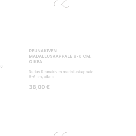
-
REUNAKIVEN
MADALLUSKAPPALE 8-6 CM,
OIKEA
50
Rudus Reunakiven madalluskappale
8-6 cm, oikea
Hinta
38,00 €