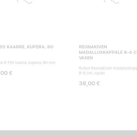
50 KAARRE, KUPERA, 80
REUNAKIVEN
MADALLUSKAPPALE 8-6 C
VASEN
s R 750 kaarre, kupera, 80 mm
Rudus Reunakiven madalluskap
ta
,00 €
8-6 cm, vasen
Hinta
38,00 €