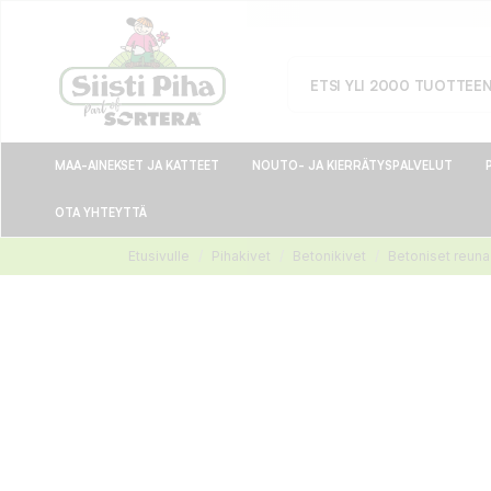
MAA-AINEKSET JA KATTEET
NOUTO- JA KIERRÄTYSPALVELUT
OTA YHTEYTTÄ
Etusivulle
Pihakivet
Betonikivet
Betoniset reuna-