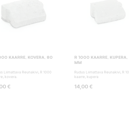
000 KAARRE, KOVERA, 80
R 1000 KAARRE, KUPERA,
MM
s Liimattava Reunakivi, R 1000
Rudus Liimattava Reunakivi, R 1
re, kovera.
kaarre, kupera
ta
Hinta
,00 €
14,00 €