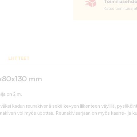
Toimitusehd
Katso toimitusaja
LIITTEET
3x80x130 mm
ija on 2 m.
äksi kadun reunakivenä sekä kevyen liikenteen väylillä, pysäköintialu
Reunakiven voi myös upottaa. Reunakivisarjaan on myös kaarre- ja 