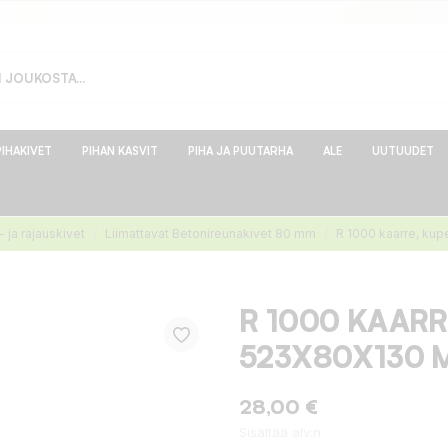
PIHAKIVET
PIHAN KASVIT
PIHA JA PUUTARHA
ALE
UUTUUDET
 ja rajauskivet
Liimattavat Betonireunakivet 80 mm
R 1000 kaarre, ku
R 1000 KAARR
523X80X130 
28,00 €
Sisältää alv:n