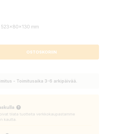
ra 523x80x130 mm
OSTOSKORIIN
mitus - Toimitusaika 3-6 arkipäivää.
askulla
voivat tilata tuotteita verkkokaupastamme
n kautta.