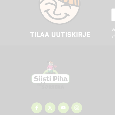
Vo
TILAA UUTISKIRJE
yh