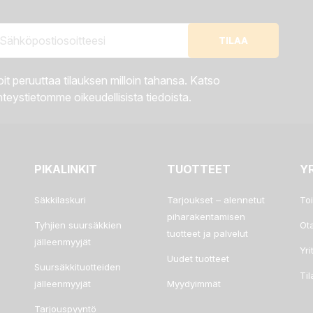
it peruuttaa tilauksen milloin tahansa. Katso
teystietomme oikeudellisista tiedoista.
PIKALINKIT
TUOTTEET
Y
Säkkilaskuri
Tarjoukset – alennetut
To
piharakentamisen
Tyhjien suursäkkien
Ot
tuotteet ja palvelut
jälleenmyyjät
Yri
Uudet tuotteet
Suursäkkituotteiden
Ti
jälleenmyyjät
Myydyimmät
Tarjouspyyntö