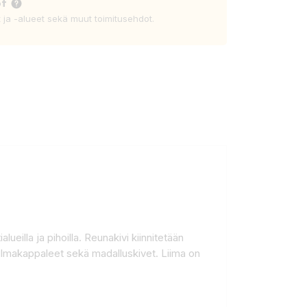
ot
t ja -alueet sekä muut toimitusehdot.
eilla ja pihoilla. Reunakivi kiinnitetään
kulmakappaleet sekä madalluskivet. Liima on