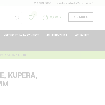
010 323 5858
asiakaspalvelu@siistipiha.fi
0
0,00 €
KIRJAUDU
YRITYKSET JA TALOYHTIÖT
JÄLLEENMYYJÄT
ARTIKKELIT
pera, 523x80x130 mm
E, KUPERA,
MM