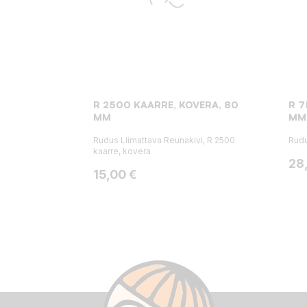
R 2500 KAARRE, KOVERA, 80
R 7
MM
MM
Rudus Liimattava Reunakivi, R 2500
Rudu
kaarre, kovera
Hin
28
Hinta
15,00 €