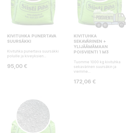
KIVITUHKA PUNERTAVA
KIVITUHKA
SUURSÄKKI
SEKAVÄRINEN +
YLIJÄÄMÄMAAN
Kivituhka punertava suursäkki
POISVIENTI 1 M3
poluille ja kiveyksien...
Tuomme 1000 kg kivituhka
Hinta
95,00 €
sekavärinen suursäkin ja
viemme...
Hinta
172,06 €