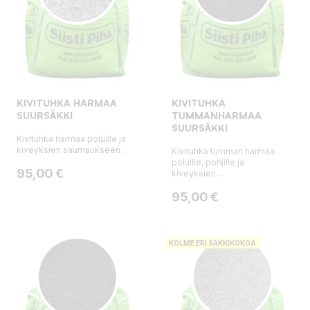
KIVITUHKA HARMAA
KIVITUHKA
SUURSÄKKI
TUMMANHARMAA
SUURSÄKKI
Kivituhka harmaa poluille ja
kiveyksien saumaukseen.
Kivituhka tumman harmaa
poluille, pohjille ja
Hinta
95,00 €
kiveyksien...
Hinta
95,00 €
KOLME ERI SÄKKIKOKOA