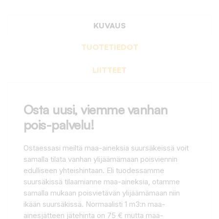
KUVAUS
TUOTETIEDOT
LIITTEET
Osta uusi, viemme vanhan
pois-palvelu!
Ostaessasi meiltä maa-aineksia suursäkeissä voit
samalla tilata vanhan ylijäämämaan poisviennin
edulliseen yhteishintaan. Eli tuodessamme
suursäkissä tilaamianne maa-aineksia, otamme
samalla mukaan poisvietävän ylijäämämaan niin
ikään suursäkissä. Normaalisti 1 m3:n maa-
ainesjätteen jätehinta on 75 € mutta maa-