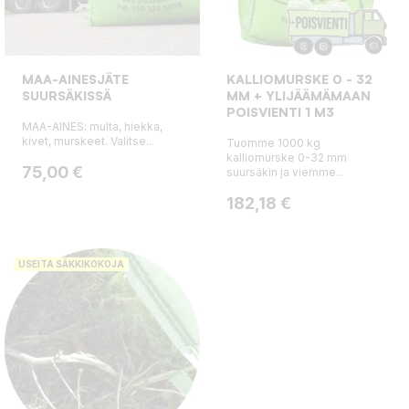
MAA-AINESJÄTE
KALLIOMURSKE 0 - 32
SUURSÄKISSÄ
MM + YLIJÄÄMÄMAAN
POISVIENTI 1 M3
MAA-AINES: multa, hiekka,
kivet, murskeet. Valitse...
Tuomme 1000 kg
kalliomurske 0-32 mm
Hinta
75,00 €
suursäkin ja viemme...
Hinta
182,18 €
USEITA SÄKKIKOKOJA