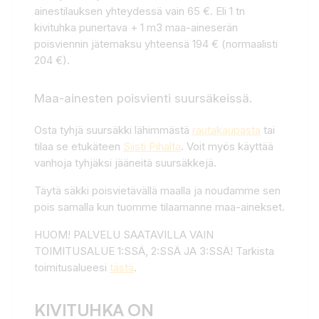
ainestilauksen yhteydessä vain 65 €. Eli 1 tn
kivituhka punertava + 1 m3 maa-aineserän
poisviennin jätemaksu yhteensä 194 € (normaalisti
204 €).
Maa-ainesten poisvienti suursäkeissä.
Osta tyhjä suursäkki lähimmästä
rautakaupasta
tai
tilaa se etukäteen
Siisti Pihalta
. Voit myös käyttää
vanhoja tyhjäksi jääneitä suursäkkejä.
Täytä säkki poisvietävällä maalla ja noudamme sen
pois samalla kun tuomme tilaamanne maa-ainekset.
HUOM! PALVELU SAATAVILLA VAIN
TOIMITUSALUE 1:SSÄ, 2:SSÄ JA 3:SSÄ! Tarkista
toimitusalueesi
tästä
.
KIVITUHKA ON