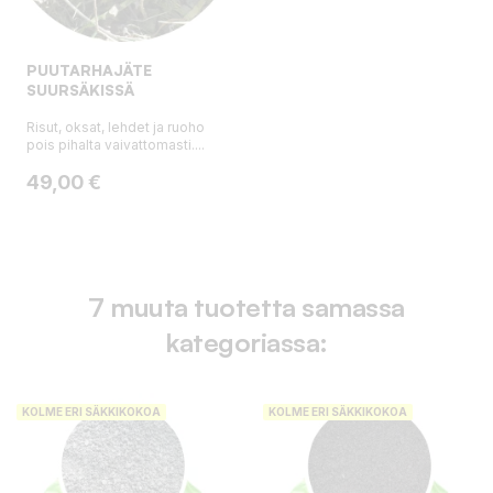
PUUTARHAJÄTE
SUURSÄKISSÄ
Risut, oksat, lehdet ja ruoho
pois pihalta vaivattomasti....
Hinta
49,00 €
7 muuta tuotetta samassa
kategoriassa:
KOLME ERI SÄKKIKOKOA
KOLME ERI SÄKKIKOKOA