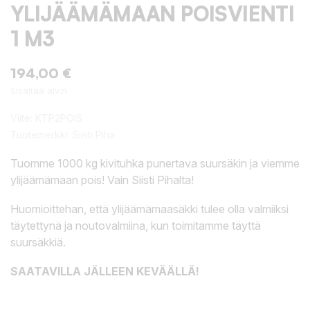
YLIJÄÄMÄMAAN POISVIENTI
1 M3
194,00 €
Sisältää alv:n
Viite:
KTP2POIS
Tuotemerkki:
Siisti Piha
Tuomme 1000 kg kivituhka punertava suursäkin ja viemme
ylijäämämaan pois! Vain Siisti Pihalta!
Huomioittehan, että ylijäämämaasäkki tulee olla valmiiksi
täytettynä ja noutovalmiina, kun toimitamme täyttä
suursäkkiä.
SAATAVILLA JÄLLEEN KEVÄÄLLÄ!