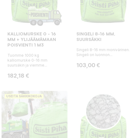
KALLIOMURSKE 0 - 16
SINGELI 8-16 MM,
MM + YLIJÄÄMÄMAAN
SUURSÄKKI
POISVIENTI 1 M3
Singeli 8-16 mm monivärinen.
Singeli on luonnon...
Tuomme 1000 kg
kalliomurske 0-16 mm
Hinta
103,00 €
suursäkin ja viemme...
Hinta
182,18 €
USEITA SÄKKIKOKOJA