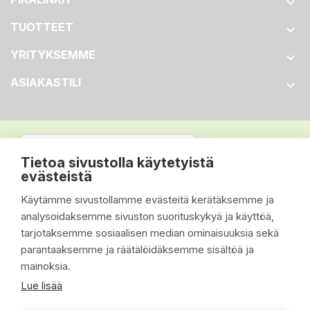

TUOTTEET

YRITYKSEMME

ASIAKASTILI

Tietoa sivustolla käytetyistä
evästeistä
Käytämme sivustollamme evästeitä kerätäksemme ja
analysoidaksemme sivuston suorituskykyä ja käyttöä,
tarjotaksemme sosiaalisen median ominaisuuksia sekä
parantaaksemme ja räätälöidäksemme sisältöä ja
mainoksia.
Lue lisää