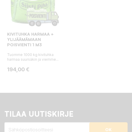
KIVITUHKA HARMAA +
YLIJÄÄMÄMAAN
POISVIENTI 1 M3
Tuomme 1000 kg kivituhka
harmaa suursäkin ja viemme...
Hinta
194,00 €
TILAA UUTISKIRJE