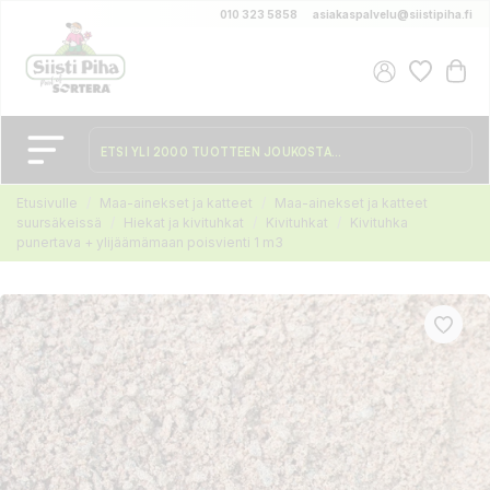
010 323 5858
asiakaspalvelu@siistipiha.fi
Etusivulle
Maa-ainekset ja katteet
Maa-ainekset ja katteet
suursäkeissä
Hiekat ja kivituhkat
Kivituhkat
Kivituhka
punertava + ylijäämämaan poisvienti 1 m3