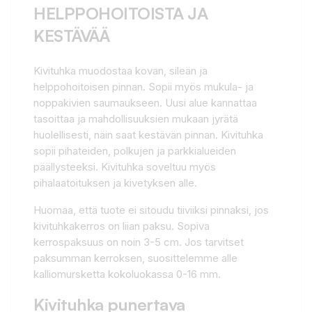
HELPPOHOITOISTA JA
KESTÄVÄÄ
Kivituhka muodostaa kovan, sileän ja
helppohoitoisen pinnan. Sopii myös mukula- ja
noppakivien saumaukseen. Uusi alue kannattaa
tasoittaa ja mahdollisuuksien mukaan jyrätä
huolellisesti, näin saat kestävän pinnan. Kivituhka
sopii pihateiden, polkujen ja parkkialueiden
päällysteeksi. Kivituhka soveltuu myös
pihalaatoituksen ja kivetyksen alle.
Huomaa, että tuote ei sitoudu tiiviiksi pinnaksi, jos
kivituhkakerros on liian paksu. Sopiva
kerrospaksuus on noin 3-5 cm. Jos tarvitset
paksumman kerroksen, suosittelemme alle
kalliomursketta kokoluokassa 0-16 mm.
Kivituhka punertava