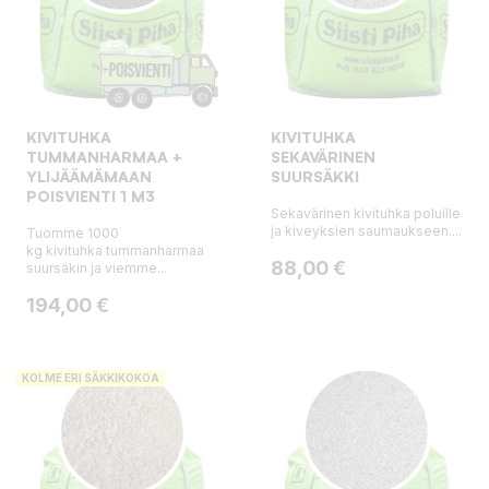
KIVITUHKA
KIVITUHKA
TUMMANHARMAA +
SEKAVÄRINEN
YLIJÄÄMÄMAAN
SUURSÄKKI
POISVIENTI 1 M3
Sekavärinen kivituhka poluille
ja kiveyksien saumaukseen....
Tuomme 1000
kg kivituhka tummanharmaa
Hinta
88,00 €
suursäkin ja viemme...
Hinta
194,00 €
KOLME ERI SÄKKIKOKOA