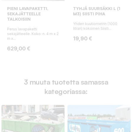
PIENI LAVAPAKETTI,
TYHJÄ SUURSÄKKI L (1
SEKAJÄTTEELLE
M3) SIISTI PIHA
TALKOISIIN
Yhden kuutiometrin (1000
litran) kokoinen Siisti...
Perus lavapaketti
sekajätteelle. Koko: n. 4 m x 2
Hinta
19,90 €
m x...
Hinta
629,00 €
3 muuta tuotetta samassa
kategoriassa: