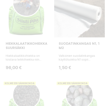
HIEKKALAATIKKOHIEKKA,
SUODATINKANGAS N1, 1
SUURSÄKKI
M2
Hiekkalaatikkohiekka on
Valkoinen suodatinkangas
loistava leikkihiekka niin...
käyttöluokka N1 sopii...
Hinta
Hinta
96,00 €
1,50 €
KOLME ERI SÄKKIKOKOA
KOLME ERI SÄKKIKOKOA