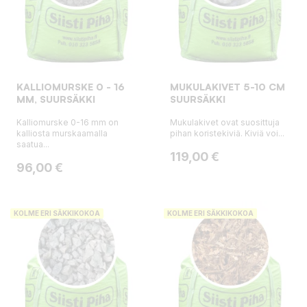
KALLIOMURSKE 0 - 16
MUKULAKIVET 5-10 CM
MM, SUURSÄKKI
SUURSÄKKI
Kalliomurske 0-16 mm on
Mukulakivet ovat suosittuja
kalliosta murskaamalla
pihan koristekiviä. Kiviä voi...
saatua...
Hinta
119,00 €
Hinta
96,00 €
KOLME ERI SÄKKIKOKOA
KOLME ERI SÄKKIKOKOA