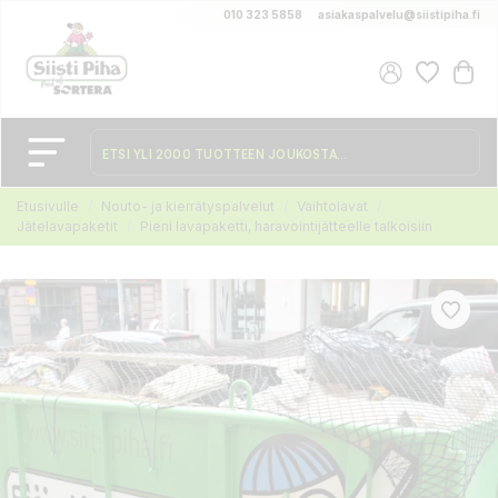
010 323 5858
asiakaspalvelu@siistipiha.fi
Etusivulle
Nouto- ja kierrätyspalvelut
Vaihtolavat
Jätelavapaketit
Pieni lavapaketti, haravointijätteelle talkoisiin