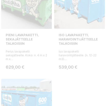
PIENI LAVAPAKETTI,
ISO LAVAPAKETTI,
SEKAJÄTTEELLE
HARAVOINTIJÄTTEELLE
TALKOISIIN
TALKOISIIN
Perus lavapaketti
Iso lavapaketti
sekajätteelle. Koko: n. 4 m x 2
haravointijätteelle. (n. 12-22
m x...
m3)....
Hinta
Hinta
629,00 €
539,00 €