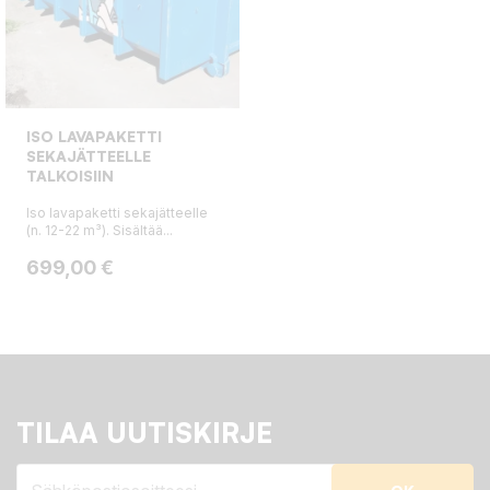
ISO LAVAPAKETTI
SEKAJÄTTEELLE
TALKOISIIN
Iso lavapaketti sekajätteelle
(n. 12-22 m³). Sisältää...
Hinta
699,00 €
TILAA UUTISKIRJE