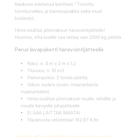
tilauksen edetessä kenttään "Toivottu
toimitusviikko ja toimituspaikka sekä muut
lisätiedot.
Hinta sisältää jätemaksun haravointijätteille!
Huomioi, että lavalle saa laittaa vain 2000 kg jätettä.
Perus lavapaketti haravointijätteelle
Koko: n. 4 m x 2 m x 1,2
Tilavuus: n. 10 m3
Painorajoitus: 2 tonnia jätettä
Viikon vuokra (esim. maanantaista
maanantaihin)
Hinta sisältää jätemaksun risuille, lehdille ja
muulle kevyelle pihajätteelle.
EI SAA LAITTAA MAATA!
Ylipainosta veloitetaan 162,87 €/tn
Tiesitkö, että voit tehdä hommat joustavasti ja