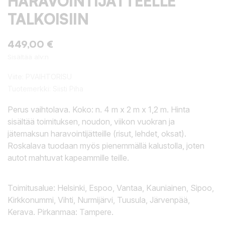
HARAVOINTIJÄTTEELLE
TALKOISIIN
449,00 €
Sisältää alv:n
Viite:
PVAIHTORISU
Tuotemerkki:
Siisti Piha
Perus vaihtolava. Koko: n. 4 m x 2 m x 1,2 m. Hinta
sisältää toimituksen, noudon, viikon vuokran ja
jätemaksun haravointijätteille (risut, lehdet, oksat).
Roskalava tuodaan myös pienemmällä kalustolla, joten
autot mahtuvat kapeammille teille.
Toimitusalue: Helsinki, Espoo, Vantaa, Kauniainen, Sipoo,
Kirkkonummi, Vihti, Nurmijärvi, Tuusula, Järvenpää,
Kerava. Pirkanmaa: Tampere.