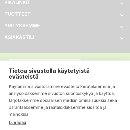
PIKALINKIT

TUOTTEET

YRITYKSEMME

ASIAKASTILI

Tietoa sivustolla käytetyistä
evästeistä
Käytämme sivustollamme evästeitä kerätäksemme ja
analysoidaksemme sivuston suorituskykyä ja käyttöä,
tarjotaksemme sosiaalisen median ominaisuuksia sekä
parantaaksemme ja räätälöidäksemme sisältöä ja
mainoksia.
Lue lisää