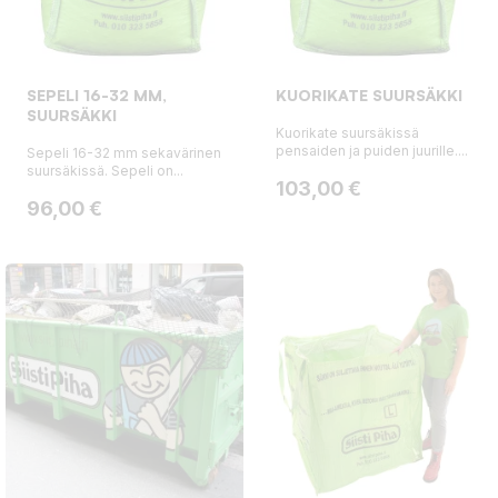
SEPELI 16-32 MM,
KUORIKATE SUURSÄKKI
SUURSÄKKI
Kuorikate suursäkissä
pensaiden ja puiden juurille....
Sepeli 16-32 mm sekavärinen
suursäkissä. Sepeli on...
Hinta
103,00 €
Hinta
96,00 €