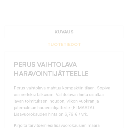
KUVAUS
TUOTETIEDOT
PERUS VAIHTOLAVA
HARAVOINTIJÄTTEELLE
Perus vaihtolava mahtuu kompaktiin tilaan. Sopiva
esimerkiksi talkoisiin. Vaihtolavan hinta sisältää
lavan toimituksen, noudon, viikon vuokran ja
jätemaksun haravointijätteille (EI MAATA).
Lisävuorokauden hinta on 6,79 € / vrk.
Kirjoita tarvitsemiesi lisävuorokausien määrä