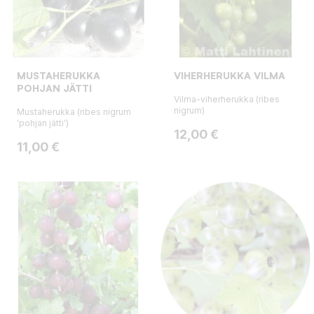
MUSTAHERUKKA
VIHERHERUKKA VILMA
POHJAN JÄTTI
Vilma-viherherukka (ribes
nigrum)
Mustaherukka (ribes nigrum
'pohjan jätti')
Hinta
12,00 €
Hinta
11,00 €