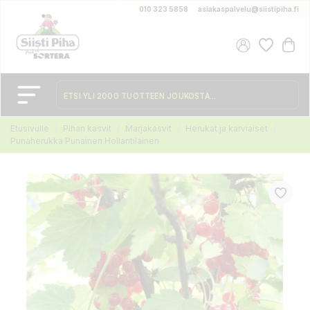
010 323 5858
asiakaspalvelu@siistipiha.fi
Etusivulle
Pihan kasvit
Marjakasvit
Herukat ja karviaiset
Punaherukka Punainen Hollantilainen