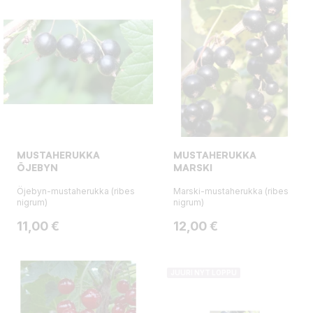
MUSTAHERUKKA
MUSTAHERUKKA
ÖJEBYN
MARSKI
Öjebyn-mustaherukka (ribes
Marski-mustaherukka (ribes
nigrum)
nigrum)
Hinta
Hinta
11,00 €
12,00 €
JUURI NYT LOPPU