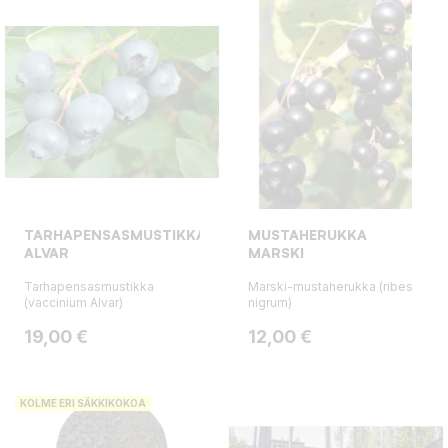
TARHAPENSASMUSTIKKA
MUSTAHERUKKA
ALVAR
MARSKI
Tarhapensasmustikka
Marski-mustaherukka (ribes
(vaccinium Alvar)
nigrum)
Hinta
Hinta
19,00 €
12,00 €
KOLME ERI SÄKKIKOKOA