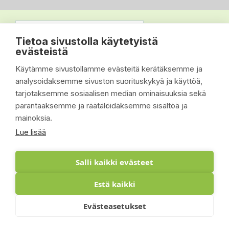
Tietoa sivustolla käytetyistä
evästeistä
Käytämme sivustollamme evästeitä kerätäksemme ja
analysoidaksemme sivuston suorituskykyä ja käyttöä,
tarjotaksemme sosiaalisen median ominaisuuksia sekä
parantaaksemme ja räätälöidäksemme sisältöä ja
mainoksia.
Lue lisää
Salli kaikki evästeet
Estä kaikki
© 2026 - Suomen Siisti Piha Oy - Toteutus:
Evästeasetukset
Inlean Creative