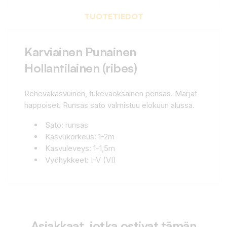
TUOTETIEDOT
Karviainen Punainen
Hollantilainen (ribes)
Reheväkasvuinen, tukevaoksainen pensas. Marjat
happoiset. Runsas sato valmistuu elokuun alussa.
Sato: runsas
Kasvukorkeus: 1-2m
Kasvuleveys: 1-1,5m
Vyöhykkeet: I-V (VI)
Asiakkaat, jotka ostivat tämän