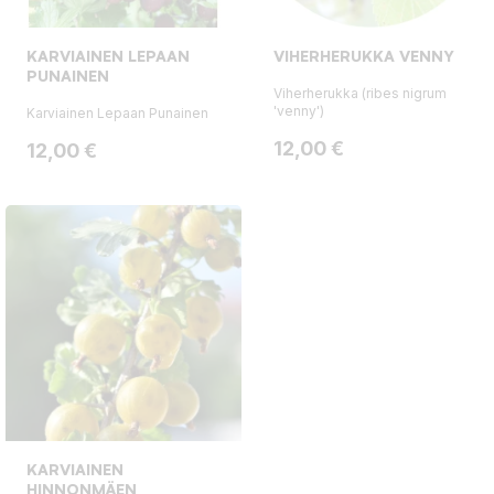
KARVIAINEN LEPAAN
VIHERHERUKKA VENNY
PUNAINEN
Viherherukka (ribes nigrum
'venny')
Karviainen Lepaan Punainen
Hinta
12,00 €
Hinta
12,00 €
KARVIAINEN
HINNONMÄEN