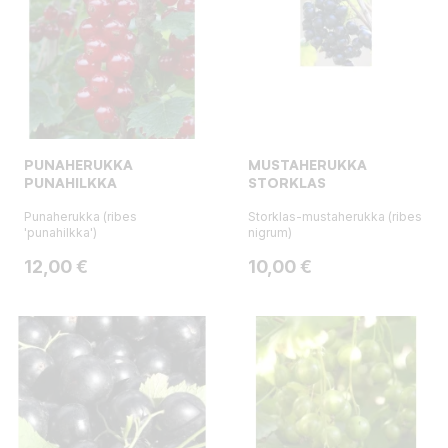
PUNAHERUKKA
MUSTAHERUKKA
PUNAHILKKA
STORKLAS
Punaherukka (ribes
Storklas-mustaherukka (ribes
'punahilkka')
nigrum)
Hinta
Hinta
12,00 €
10,00 €