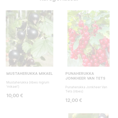
MUSTAHERUKKA MIKAEL
PUNAHERUKKA
JONKHEER VAN TETS
Mustaherukka (ribes nigrum
'mikael')
Punaherukka Jonkheer Van
Tets (ribes)
Hinta
10,00 €
Hinta
12,00 €