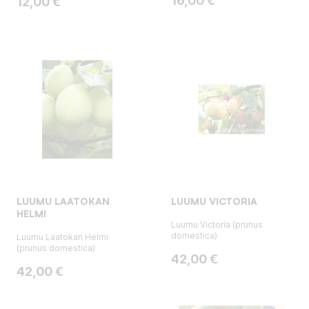
16,00 €
Hinta
12,00 €
LUUMU LAATOKAN
LUUMU VICTORIA
HELMI
Luumu Victoria (prunus
domestica)
Luumu Laatokan Helmi
(prunus domestica)
Hinta
42,00 €
Hinta
42,00 €