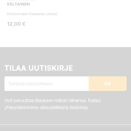
KELTAINEN
Hinnonmäen Keltainen (ribes)
Hinta
12,00 €
TILAA UUTISKIRJE
Voit peruuttaa tilauksen milloin tahansa. Katso
yhteystietomme oikeudellisista tiedoista.