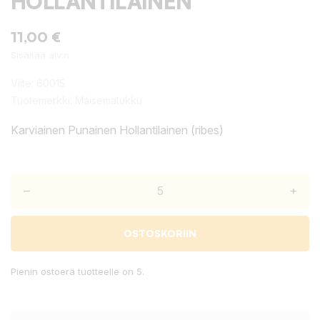
HOLLANTILAINEN
11,00 €
Sisältää alv:n
Viite:
60015
Tuotemerkki:
Maisematukku
Karviainen Punainen Hollantilainen (ribes)
–
+
OSTOSKORIIN
Pienin ostoerä tuotteelle on 5.