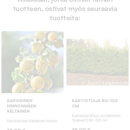
tuotteen, ostivat myös seuraavia
tuotteita:
KARVIAINEN
KARTIOTUIJA 80-100
HINNONMÄEN
CM
KELTAINEN
Kartiotuija (thuja occidentalis
'brabant') 80-100 cm
Hinnonmäen Keltainen (ribes)
Hinta