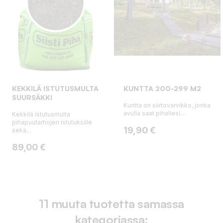
KEKKILÄ ISTUTUSMULTA
KUNTTA 200-299 M2
SUURSÄKKI
Kuntta on siirtovarvikko, jonka
avulla saat pihallesi...
Kekkilä istutusmulta
pihapuutarhojen istutuksille
Hinta
19,90 €
sekä...
Hinta
89,00 €
11 muuta tuotetta samassa
kategoriassa: