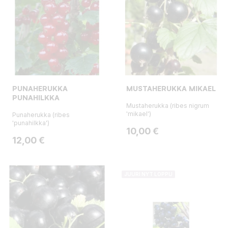
PUNAHERUKKA
MUSTAHERUKKA MIKAEL
PUNAHILKKA
Mustaherukka (ribes nigrum
'mikael')
Punaherukka (ribes
'punahilkka')
Hinta
10,00 €
Hinta
12,00 €
JUURI NYT LOPPU