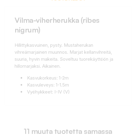
Vilma-viherherukka (ribes
nigrum)
Hillittykasvuinen, pysty. Mustaherukan
vihreämarjainen muunnos. Marjat kellanvihreitä,
suuria, hyvin makeita. Soveltuu tuorekäyttöön ja
hillomarjaksi. Aikainen.
Kasvukorkeus: 1-2m
Kasvuleveys: 1-1.5m
Vyöhykkeet: I-IV (V)
11 muuta tuotetta samassa