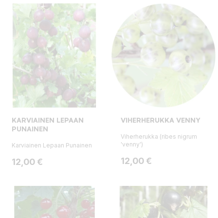
KARVIAINEN LEPAAN
VIHERHERUKKA VENNY
PUNAINEN
Viherherukka (ribes nigrum
'venny')
Karviainen Lepaan Punainen
Hinta
12,00 €
Hinta
12,00 €