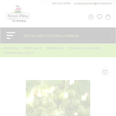
010 323 5858
asiakaspalvelu@siistipiha.fi
Etusivulle
Pihan kasvit
Marjakasvit
Herukat ja karviaiset
Viherherukka Vilma