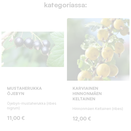
kategoriassa:
MUSTAHERUKKA
KARVIAINEN
ÖJEBYN
HINNONMÄEN
KELTAINEN
Öjebyn-mustaherukka (ribes
nigrum)
Hinnonmäen Keltainen (ribes)
Hinta
11,00 €
Hinta
12,00 €