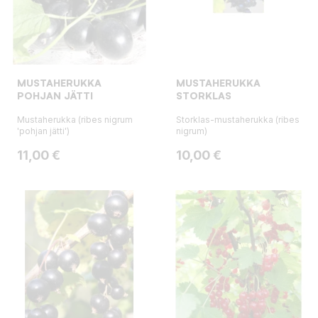
MUSTAHERUKKA
MUSTAHERUKKA
POHJAN JÄTTI
STORKLAS
Mustaherukka (ribes nigrum
Storklas-mustaherukka (ribes
'pohjan jätti')
nigrum)
Hinta
Hinta
11,00 €
10,00 €