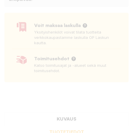
Voit maksaa laskulla
Yksityishenkilöt voivat tilata tuotteita
verkkokaupastamme laskulla OP Laskun
kautta.
Toimitusehdot
Katso toimitusajat ja -alueet sekä muut
toimitusehdot.
KUVAUS
TUOTETIEDOT