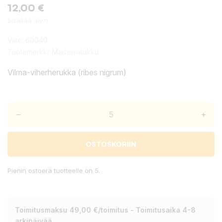
12,00 €
Sisältää alv:n
Viite:
60040
Tuotemerkki:
Maisematukku
Vilma-viherherukka (ribes nigrum)
–
+
OSTOSKORIIN
Pienin ostoerä tuotteelle on 5.
Toimitusmaksu 49,00 €/toimitus - Toimitusaika 4-8
arkipäivää.