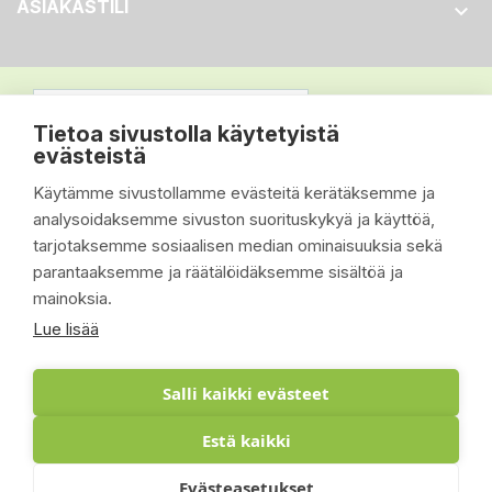
ASIAKASTILI

Tietoa sivustolla käytetyistä
evästeistä
Käytämme sivustollamme evästeitä kerätäksemme ja
analysoidaksemme sivuston suorituskykyä ja käyttöä,
tarjotaksemme sosiaalisen median ominaisuuksia sekä
parantaaksemme ja räätälöidäksemme sisältöä ja
mainoksia.
Lue lisää
Salli kaikki evästeet
Estä kaikki
© 2026 - Suomen Siisti Piha Oy - Toteutus:
Evästeasetukset