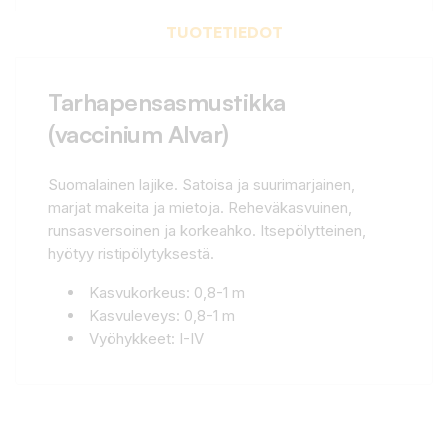
TUOTETIEDOT
Tarhapensasmustikka
(vaccinium Alvar)
Suomalainen lajike. Satoisa ja suurimarjainen,
marjat makeita ja mietoja. Reheväkasvuinen,
runsasversoinen ja korkeahko. Itsepölytteinen,
hyötyy ristipölytyksestä.
Kasvukorkeus: 0,8-1 m
Kasvuleveys: 0,8-1 m
Vyöhykkeet: I-IV