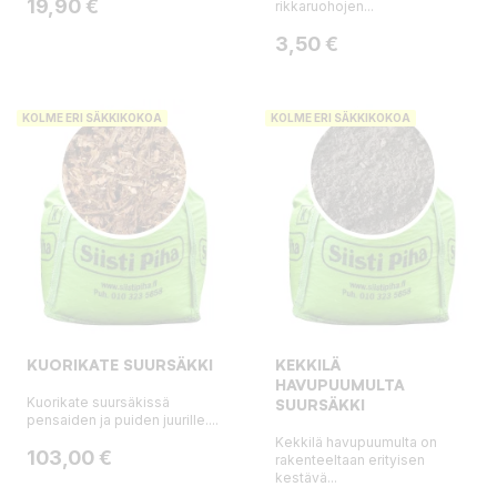
Hinta
19,90 €
rikkaruohojen...
Hinta
3,50 €
KOLME ERI SÄKKIKOKOA
KOLME ERI SÄKKIKOKOA
KUORIKATE SUURSÄKKI
KEKKILÄ
HAVUPUUMULTA
Kuorikate suursäkissä
SUURSÄKKI
pensaiden ja puiden juurille....
Kekkilä havupuumulta on
Hinta
103,00 €
rakenteeltaan erityisen
kestävä...