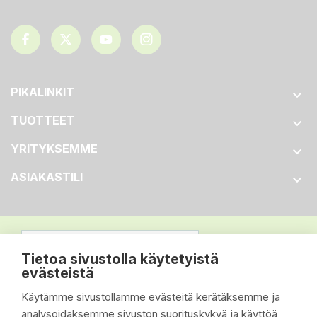
PIKALINKIT

TUOTTEET

YRITYKSEMME

ASIAKASTILI

Tietoa sivustolla käytetyistä
evästeistä
Käytämme sivustollamme evästeitä kerätäksemme ja
analysoidaksemme sivuston suorituskykyä ja käyttöä,