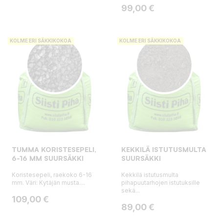
Hinta
99,00 €
KOLME ERI SÄKKIKOKOA
KOLME ERI SÄKKIKOKOA
TUMMA KORISTESEPELI,
KEKKILÄ ISTUTUSMULTA
6-16 MM SUURSÄKKI
SUURSÄKKI
Koristesepeli, raekoko 6-16
Kekkilä istutusmulta
mm. Väri: Kytäjän musta....
pihapuutarhojen istutuksille
sekä...
Hinta
109,00 €
Hinta
89,00 €