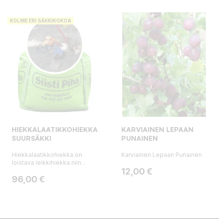
KOLME ERI SÄKKIKOKOA
HIEKKALAATIKKOHIEKKA,
KARVIAINEN LEPAAN
SUURSÄKKI
PUNAINEN
Hiekkalaatikkohiekka on
Karviainen Lepaan Punainen
loistava leikkihiekka niin...
Hinta
12,00 €
Hinta
96,00 €