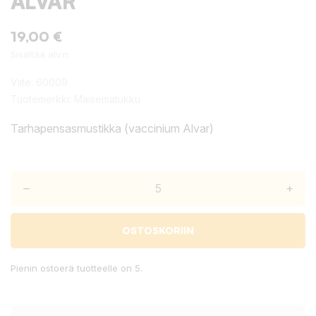
ALVAR
19,00 €
Sisältää alv:n
Viite:
60009
Tuotemerkki:
Maisematukku
Tarhapensasmustikka (vaccinium Alvar)
–
+
OSTOSKORIIN
Pienin ostoerä tuotteelle on 5.