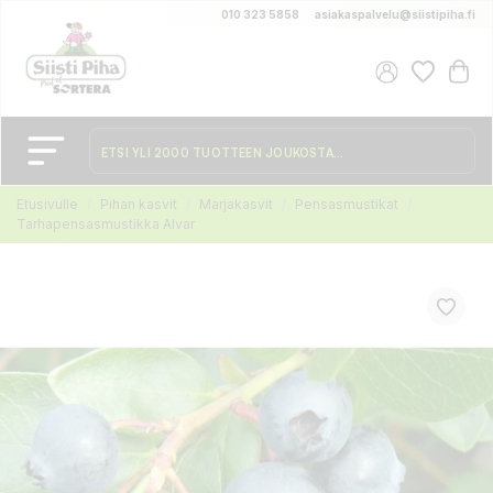
010 323 5858
asiakaspalvelu@siistipiha.fi
Etusivulle
Pihan kasvit
Marjakasvit
Pensasmustikat
Tarhapensasmustikka Alvar