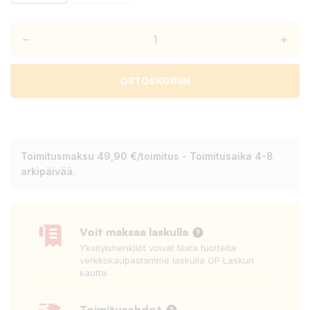
–
+
OSTOSKORIIN
Toimitusmaksu 49,90 €/toimitus - Toimitusaika 4-8
arkipäivää.
Voit maksaa laskulla
Yksityishenkilöt voivat tilata tuotteita
verkkokaupastamme laskulla OP Laskun
kautta.
Toimitusehdot