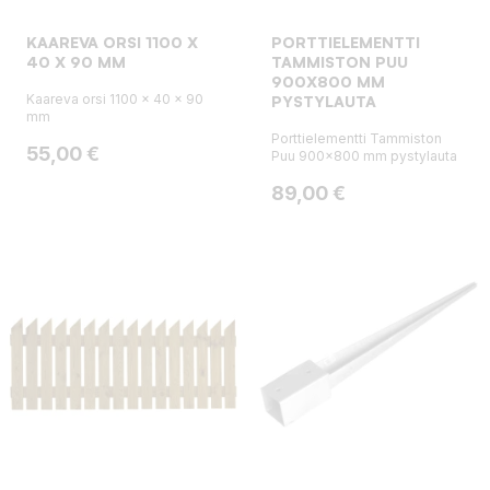
KAAREVA ORSI 1100 X
PORTTIELEMENTTI
40 X 90 MM
TAMMISTON PUU
900X800 MM
Kaareva orsi 1100 x 40 x 90
PYSTYLAUTA
mm
Porttielementti Tammiston
Hinta
55,00 €
Puu 900x800 mm pystylauta
Hinta
89,00 €