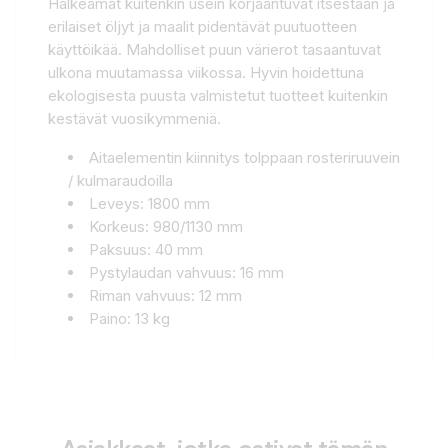
Halkeamat kuitenkin usein korjaantuvat itsestään ja
erilaiset öljyt ja maalit pidentävät puutuotteen
käyttöikää. Mahdolliset puun värierot tasaantuvat
ulkona muutamassa viikossa. Hyvin hoidettuna
ekologisesta puusta valmistetut tuotteet kuitenkin
kestävät vuosikymmeniä.
Aitaelementin kiinnitys tolppaan rosteriruuvein
/ kulmaraudoilla
Leveys: 1800 mm
Korkeus: 980/1130 mm
Paksuus: 40 mm
Pystylaudan vahvuus: 16 mm
Riman vahvuus: 12 mm
Paino: 13 kg
Asiakkaat, jotka ostivat tämän