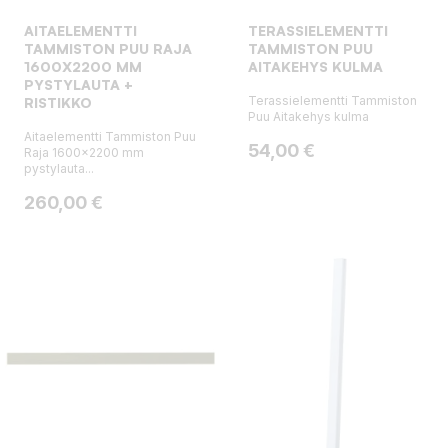
AITAELEMENTTI
TERASSIELEMENTTI
TAMMISTON PUU RAJA
TAMMISTON PUU
1600X2200 MM
AITAKEHYS KULMA
PYSTYLAUTA +
Terassielementti Tammiston
RISTIKKO
Puu Aitakehys kulma
Aitaelementti Tammiston Puu
Hinta
54,00 €
Raja 1600x2200 mm
pystylauta...
Hinta
260,00 €