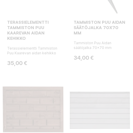
TERASSIELEMENTTI
TAMMISTON PUU AIDAN
TAMMISTON PUU
SÄÄTÖJALKA 70X70
KAAREVAN AIDAN
MM
KEHIKKO
Tammiston Puu Aidan
säätöjalka 70x70 mm
Terassielementti Tammiston
Puu Kaarevan aidan kehikko
Hinta
34,00 €
Hinta
35,00 €