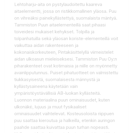
Lehtoharju-aita on pystylaudoitettu kaareva
aitaelementti, jossa on ristikkomallinen yläosa. Puu
on vihreäksi painekyllästettyä, suomalaista mäntyä.
Tammiston Puun aitaelementeillä saat pihaasi
toiveidesi mukaiset kehykset. Tolpilla ja
tolpanhatuilla sekä yläosan koriste-elementeillä voit
vaikuttaa aidan rakenteeseen ja
kokonaiskorkeuteen, Pintakäsittelyllä viimeistelet
aidan ulkoasun mieleiseksesi. Tammiston Puu Oy:n
piharakenteet ovat kotimaisia ja niille on myönnetty
avainlipputunnus. Puiset pihatuotteet on valmistettu
tiukkasyisestä, suomalaisesta männystä ja
kyllästysaineena käytetään vain
ympäristöystävällisiä AB-luokan kyllästeitä.
Luonnon materiaalina puun ominaisuudet, kuten
ulkonäkö, lujuus ja muut fysikaaliset
ominaisuudet vaihtelevat. Kosteusoloista riippuen
puu saattaa kieroutua ja halkeilla, etenkin auringon
paahde saattaa kuivattaa puun turhan nopeasti.