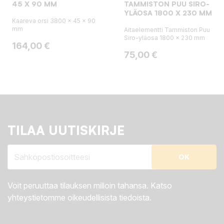
45 X 90 MM
TAMMISTON PUU SIRO-
YLÄOSA 1800 X 230 MM
Kaareva orsi 3800 x 45 x 90
mm
Aitaelementti Tammiston Puu
Siro-yläosa 1800 x 230 mm
Hinta
164,00 €
Hinta
75,00 €
TILAA UUTISKIRJE
Voit peruuttaa tilauksen milloin tahansa. Katso
yhteystietomme oikeudellisista tiedoista.