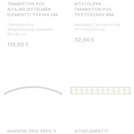
TAMMISTON PUU
AITATOLPPA
AITAJÄRJESTELMÄN
TAMMISTON PUU
ELEMENTTI 95X145 CM
70X70X2200 MM
Tammiston Puu
Aitatolppa Tammiston Puu
Aitajärjestelmän elementti
70x70x2200 mm
95x145 cm
Hinta
32,00 €
Hinta
119,00 €
KAAREVA ORSI 3800 X
AITAELEMENTTI