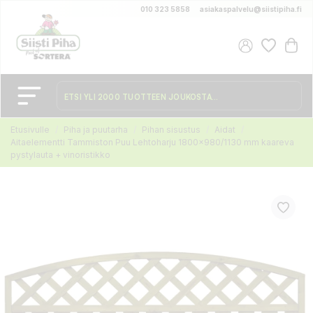
010 323 5858
asiakaspalvelu@siistipiha.fi
Etusivulle
Piha ja puutarha
Pihan sisustus
Aidat
Aitaelementti Tammiston Puu Lehtoharju 1800x980/1130 mm kaareva
pystylauta + vinoristikko