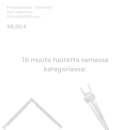
Porttielementti Tammiston
Puu Lehtoharju
900x980/1050 mm...
Hinta
95,00 €
16 muuta tuotetta samassa
kategoriassa: