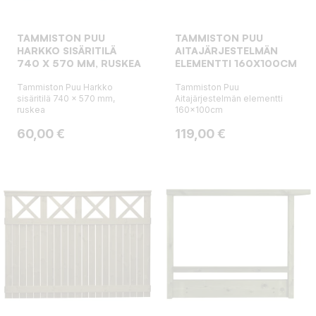
TAMMISTON PUU
TAMMISTON PUU
HARKKO SISÄRITILÄ
AITAJÄRJESTELMÄN
740 X 570 MM, RUSKEA
ELEMENTTI 160X100CM
Tammiston Puu Harkko
Tammiston Puu
sisäritilä 740 x 570 mm,
Aitajärjestelmän elementti
ruskea
160x100cm
Hinta
Hinta
60,00 €
119,00 €