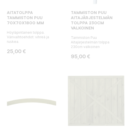
AITATOLPPA
TAMMISTON PUU
TAMMISTON PUU
AITAJÄRJESTELMÄN
70X70X1800 MM
TOLPPA 230CM
VALKOINEN
Höyläpintainen tolppa.
Värivaihtoehdot: vihreä ja
Tammiston Puu
ruskea.
Aitajärjestelmän tolppa
230cm valkoinen
Hinta
25,00 €
Hinta
95,00 €