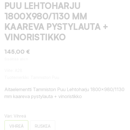
PUU LEHTOHARJU
1800X980/1130 MM
KAAREVA PYSTYLAUTA +
VINORISTIKKO
145,00 €
Sisältää alv:n
Viite:
A28
Tuotemerkki:
Tammiston Puu
Aitaelementti Tammiston Puu Lehtoharju 1800x980/1130
mm kaareva pystylauta + vinoristikko
Väri: Vihreä
VIHREÄ
RUSKEA