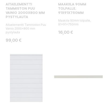
AITAELEMENTTI
MAAKIILA 90MM
TAMMISTON PUU
TOLPALLE,
VAINIO 2000X800 MM
91X91X750MM
PYSTYLAUTA
Maakiila 90mm tolpalle,
91x91x750mm
Aitaelementti Tammiston Puu
Vainio 2000x800 mm
Hinta
16,00 €
pystylauta
Hinta
99,00 €