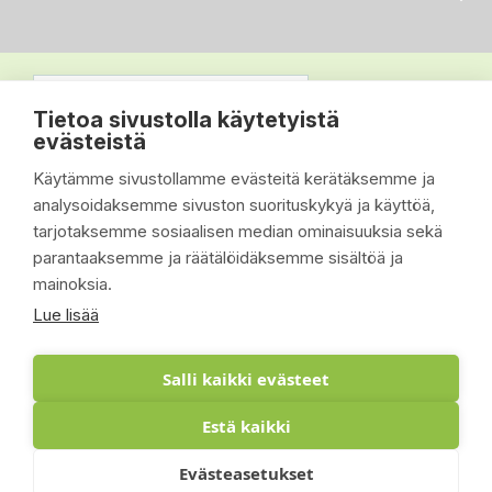
Tietoa sivustolla käytetyistä
evästeistä
Käytämme sivustollamme evästeitä kerätäksemme ja
analysoidaksemme sivuston suorituskykyä ja käyttöä,
tarjotaksemme sosiaalisen median ominaisuuksia sekä
parantaaksemme ja räätälöidäksemme sisältöä ja
mainoksia.
Lue lisää
Salli kaikki evästeet
Estä kaikki
© 2026 - Suomen Siisti Piha Oy - Toteutus:
Evästeasetukset