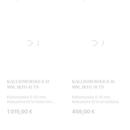
KALLIOMURSKE 0-32
KALLIOMURSKE 0-16
MM, IRTO 42 TN
MM, IRTO 10 TN
Kalliomurske 0-32 mm,
Kalliomurske 0-16 mm,
irtokuorma 42 tn toimii mm....
irtokuorma 10 tn on loistava...
Hinta
Hinta
1 015,00 €
459,00 €