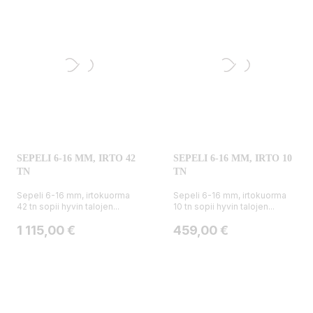
SEPELI 6-16 MM, IRTO 42
SEPELI 6-16 MM, IRTO 10
TN
TN
Sepeli 6-16 mm, irtokuorma
Sepeli 6-16 mm, irtokuorma
42 tn sopii hyvin talojen...
10 tn sopii hyvin talojen...
Hinta
Hinta
1 115,00 €
459,00 €