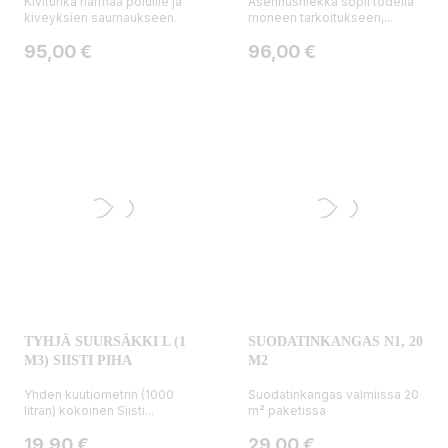
Kivituhka harmaa poluille ja
Asennushiekka sopii todella
kiveyksien saumaukseen.
moneen tarkoitukseen,...
Hinta
Hinta
95,00 €
96,00 €
TYHJÄ SUURSÄKKI L (1
SUODATINKANGAS N1, 20
M3) SIISTI PIHA
M2
Yhden kuutiometrin (1000
Suodatinkangas valmiissa 20
litran) kokoinen Siisti...
m² paketissa
Hinta
Hinta
19,90 €
29,00 €