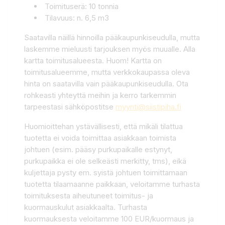
Toimituserä: 10 tonnia
Tilavuus: n. 6,5 m3
Saatavilla näillä hinnoilla pääkaupunkiseudulla, mutta
laskemme mieluusti tarjouksen myös muualle. Alla
kartta toimitusalueesta. Huom! Kartta on
toimitusalueemme, mutta verkkokaupassa oleva
hinta on saatavilla vain pääkaupunkiseudulla. Ota
rohkeasti yhteyttä meihin ja kerro tarkemmin
tarpeestasi sähköpostitse
myynti@siistipiha.fi
Huomioittehan ystävällisesti, että mikäli tilattua
tuotetta ei voida toimittaa asiakkaan toimista
johtuen (esim. pääsy purkupaikalle estynyt,
purkupaikka ei ole selkeästi merkitty, tms), eikä
kuljettaja pysty em. syistä johtuen toimittamaan
tuotetta tilaamaanne paikkaan, veloitamme turhasta
toimituksesta aiheutuneet toimitus- ja
kuormauskulut asiakkaalta. Turhasta
kuormauksesta veloitamme 100 EUR/kuormaus ja