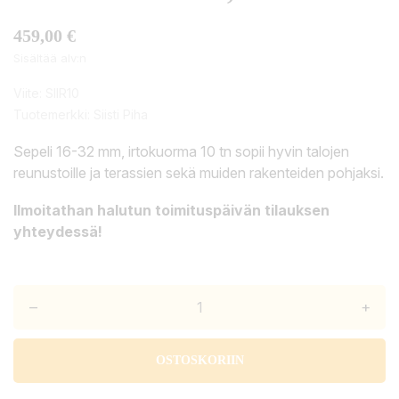
459,00 €
Sisältää alv:n
Viite:
SIIR10
Tuotemerkki:
Siisti Piha
Sepeli 16-32 mm, irtokuorma 10 tn sopii hyvin talojen
reunustoille ja terassien sekä muiden rakenteiden pohjaksi.
Ilmoitathan halutun toimituspäivän tilauksen
yhteydessä!
–
+
OSTOSKORIIN