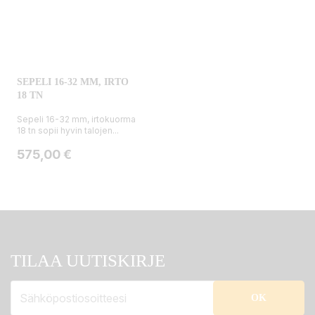
SEPELI 16-32 MM, IRTO
18 TN
Sepeli 16-32 mm, irtokuorma
18 tn sopii hyvin talojen...
Hinta
575,00 €
TILAA UUTISKIRJE