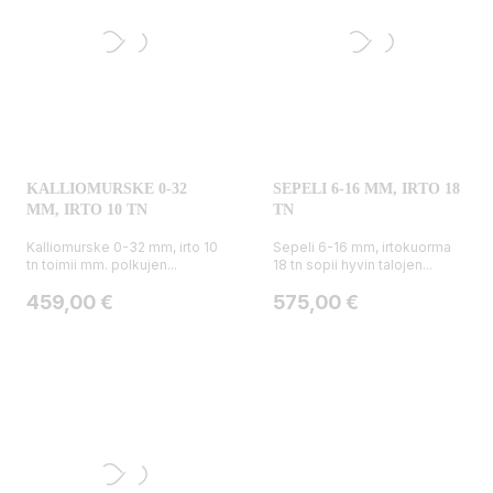
KALLIOMURSKE 0-32
SEPELI 6-16 MM, IRTO 18
MM, IRTO 10 TN
TN
Kalliomurske 0-32 mm, irto 10
Sepeli 6-16 mm, irtokuorma
tn toimii mm. polkujen...
18 tn sopii hyvin talojen...
Hinta
Hinta
459,00 €
575,00 €