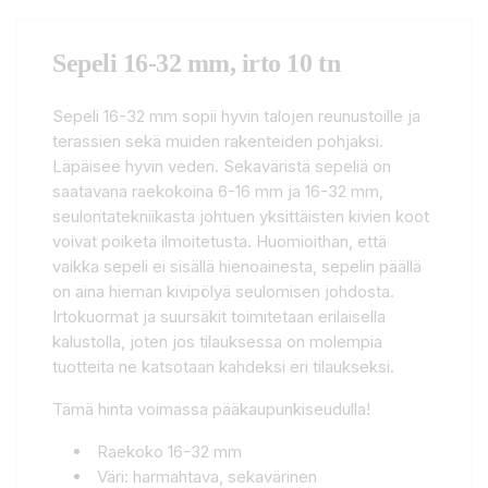
Sepeli 16-32 mm, irto 10 tn
Sepeli 16-32 mm sopii hyvin talojen reunustoille ja
terassien sekä muiden rakenteiden pohjaksi.
Läpäisee hyvin veden. Sekaväristä sepeliä on
saatavana raekokoina 6-16 mm ja 16-32 mm,
seulontatekniikasta johtuen yksittäisten kivien koot
voivat poiketa ilmoitetusta. Huomioithan, että
vaikka sepeli ei sisällä hienoainesta, sepelin päällä
on aina hieman kivipölyä seulomisen johdosta.
Irtokuormat ja suursäkit toimitetaan erilaisella
kalustolla, joten jos tilauksessa on molempia
tuotteita ne katsotaan kahdeksi eri tilaukseksi.
Tämä hinta voimassa pääkaupunkiseudulla!
Raekoko 16-32 mm
Väri: harmahtava, sekavärinen