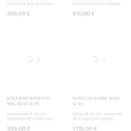
irtokuorma 18 tn on loistava...
irtokuorma 42 tn on loistava...
Hinta
Hinta
505,00 €
910,00 €
KALLIOMURSKE 0-32
SEPELI 16-32 MM, IRTO
MM, IRTO 18 TN
42 TN
Kalliomurske 0-32 mm,
Sepeli 16-32 mm, irtokuorma
irtokuorma 18 tn toimii mm....
42 tn sopii hyvin talojen...
Hinta
Hinta
535,00 €
1 115,00 €