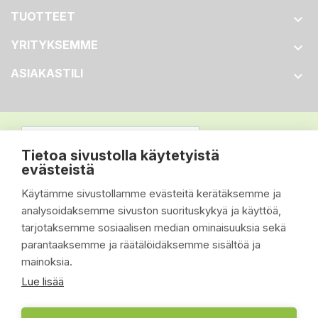
TUOTTEET

YRITYKSEMME

ASIAKASTILI

Tietoa sivustolla käytetyistä
evästeistä
Käytämme sivustollamme evästeitä kerätäksemme ja
analysoidaksemme sivuston suorituskykyä ja käyttöä,
tarjotaksemme sosiaalisen median ominaisuuksia sekä
parantaaksemme ja räätälöidäksemme sisältöä ja
mainoksia.
Lue lisää