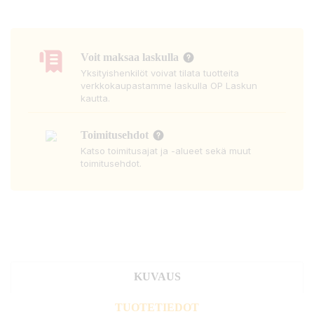
Voit maksaa laskulla
Yksityishenkilöt voivat tilata tuotteita
verkkokaupastamme laskulla OP Laskun
kautta.
Toimitusehdot
Katso toimitusajat ja -alueet sekä muut
toimitusehdot.
KUVAUS
TUOTETIEDOT