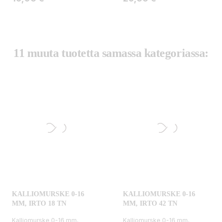
11 muuta tuotetta samassa kategoriassa:
KALLIOMURSKE 0-16
KALLIOMURSKE 0-16
MM, IRTO 18 TN
MM, IRTO 42 TN
Kalliomurske 0-16 mm,
Kalliomurske 0-16 mm,