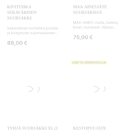
KIVITUHKA
MAA-AINESJÄTE
SEKAVÄRINEN
SUURSÄKISSÄ
SUURSÄKKI
MAA-AINES: multa, hiekka,
kivet, murskeet. Valitse...
Sekavärinen kivituhka poluille
ja kiveyksien saumaukseen....
Hinta
75,00 €
Hinta
88,00 €
USEITA SÄKKIKOKOJA
TYHJÄ SUURSÄKKI XL (2
KESTOPUUJÄTE