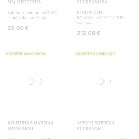
M3) SIISTI PIHA
SUURSÄKISSÄ
Kahden kuutiometrin (2000
KESTOPUU ELI
litran) kokoinen Siisti...
PAINEKYLLÄSTETTY PUU:
vanhat...
Hinta
22,90 €
Hinta
212,00 €
KOLME ERI SÄKKIKOKOA
KOLME ERI SÄKKIKOKOA
KIVITUHKA HARMAA
ASENNUSHIEKKA
SUURSÄKKI
SUURSÄKKI