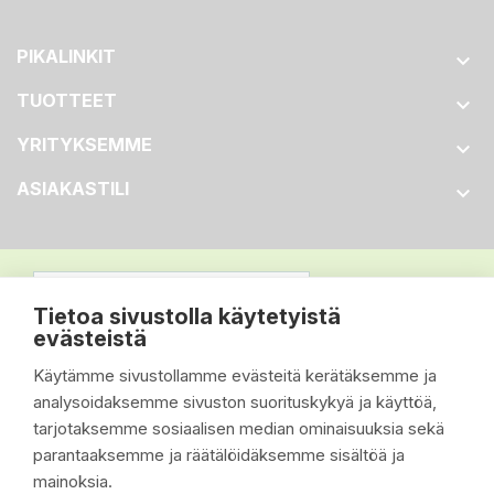
PIKALINKIT

TUOTTEET

YRITYKSEMME

ASIAKASTILI

Tietoa sivustolla käytetyistä
evästeistä
Käytämme sivustollamme evästeitä kerätäksemme ja
analysoidaksemme sivuston suorituskykyä ja käyttöä,
tarjotaksemme sosiaalisen median ominaisuuksia sekä
parantaaksemme ja räätälöidäksemme sisältöä ja
mainoksia.