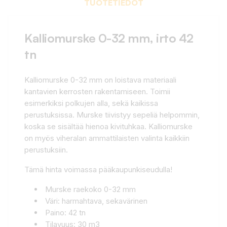
TUOTETIEDOT
Kalliomurske 0-32 mm, irto 42
tn
Kalliomurske 0-32 mm on loistava materiaali
kantavien kerrosten rakentamiseen. Toimii
esimerkiksi polkujen alla, sekä kaikissa
perustuksissa. Murske tiivistyy sepeliä helpommin,
koska se sisältää hienoa kivituhkaa. Kalliomurske
on myös viheralan ammattilaisten valinta kaikkiin
perustuksiin.
Tämä hinta voimassa pääkaupunkiseudulla!
Murske raekoko 0-32 mm
Väri: harmahtava, sekavärinen
Paino: 42 tn
Tilavuus: 30 m3