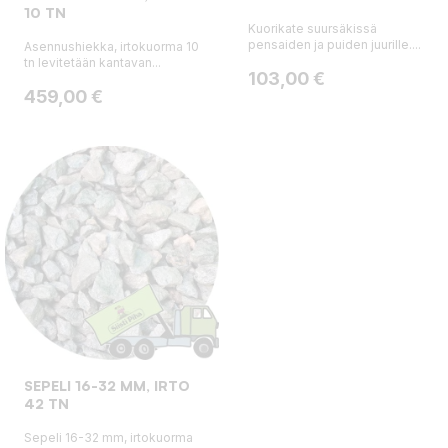
10 TN
Kuorikate suursäkissä
pensaiden ja puiden juurille....
Asennushiekka, irtokuorma 10
tn levitetään kantavan...
Hinta
103,00 €
Hinta
459,00 €
SEPELI 16-32 MM, IRTO
42 TN
Sepeli 16-32 mm, irtokuorma