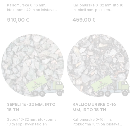
Kalliomurske 0-16 mm,
Kalliomurske 0-32 mm, irto 10
irtokuorma 42 tn on loistava...
tn toimii mm. polkujen...
Hinta
Hinta
910,00 €
459,00 €
SEPELI 16-32 MM, IRTO
KALLIOMURSKE 0-16
18 TN
MM, IRTO 18 TN
Sepeli 16-32 mm, irtokuorma
Kalliomurske 0-16 mm,
18 tn sopii hyvin talojen...
irtokuorma 18 tn on loistava...