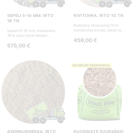
SEPELI 6-16 MM, IRTO
KIVITUHKA, IRTO 10 TN
18 TN
Kivituhka, irtokuorma 10 tn
muodostaa kovan, sileän ja...
Sepeli 6-16 mm, irtokuorma
18 tn sopii hyvin talojen...
Hinta
459,00 €
Hinta
575,00 €
KOLME ERI SÄKKIKOKOA
ASENNUSHIEKKA, IRTO
KUORIKATE SUURSÄKKI