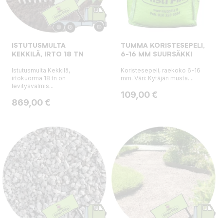
ISTUTUSMULTA
TUMMA KORISTESEPELI,
KEKKILÄ, IRTO 18 TN
6-16 MM SUURSÄKKI
Istutusmulta Kekkilä,
Koristesepeli, raekoko 6-16
irtokuorma 18 tn on
mm. Väri: Kytäjän musta....
levitysvalmis...
Hinta
109,00 €
Hinta
869,00 €