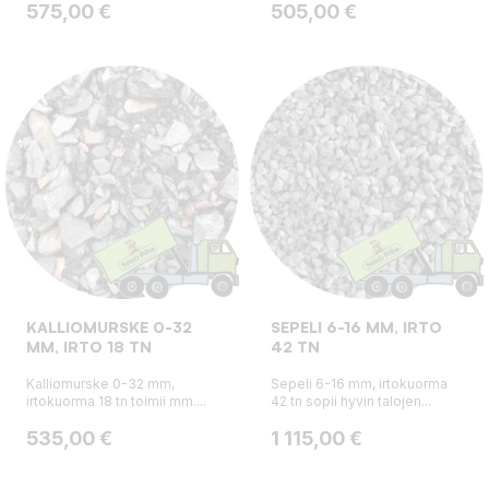
Hinta
Hinta
575,00 €
505,00 €
KALLIOMURSKE 0-32
SEPELI 6-16 MM, IRTO
MM, IRTO 18 TN
42 TN
Kalliomurske 0-32 mm,
Sepeli 6-16 mm, irtokuorma
irtokuorma 18 tn toimii mm....
42 tn sopii hyvin talojen...
Hinta
Hinta
535,00 €
1 115,00 €