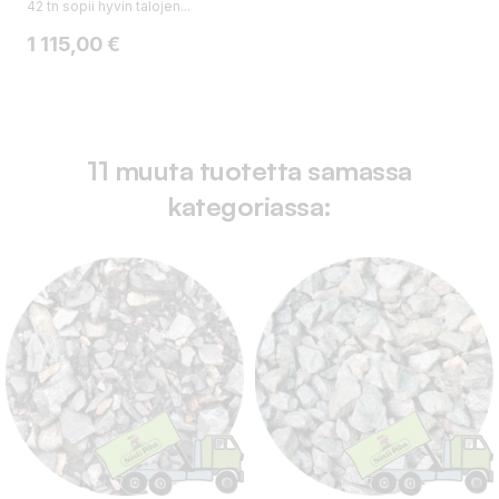
42 tn sopii hyvin talojen...
Hinta
1 115,00 €
11 muuta tuotetta samassa
kategoriassa: