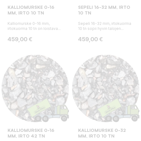
KALLIOMURSKE 0-16
SEPELI 16-32 MM, IRTO
MM, IRTO 10 TN
10 TN
Kalliomurske 0-16 mm,
Sepeli 16-32 mm, irtokuorma
irtokuorma 10 tn on loistava...
10 tn sopii hyvin talojen...
Hinta
Hinta
459,00 €
459,00 €
KALLIOMURSKE 0-16
KALLIOMURSKE 0-32
MM, IRTO 42 TN
MM, IRTO 10 TN