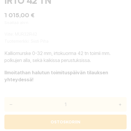
IRTO 42 TN
1 015,00 €
Sisältää alv:n
Viite:
MUR32IR42
Tuotemerkki:
Siisti Piha
Kalliomurske 0-32 mm, irtokuorma 42 tn toimii mm.
polkujen alla, sekä kaikissa perustuksissa.
Ilmoitathan halutun toimituspäivän tilauksen
yhteydessä!
–
+
OSTOSKORIIN