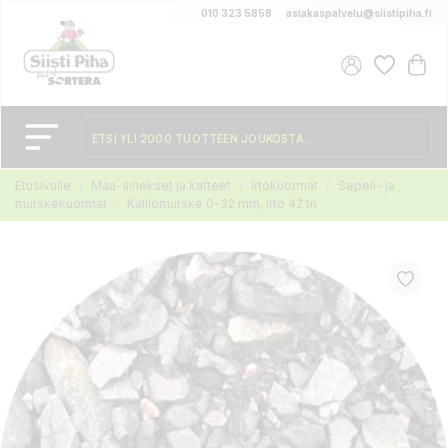
010 323 5858
asiakaspalvelu@siistipiha.fi
Etusivulle
Maa-ainekset ja katteet
Irtokuormat
Sepeli- ja
murskekuormat
Kalliomurske 0-32 mm, irto 42 tn