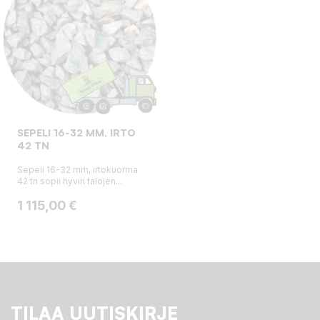
SEPELI 16-32 MM, IRTO
42 TN
Sepeli 16-32 mm, irtokuorma
42 tn sopii hyvin talojen...
Hinta
1 115,00 €
TILAA UUTISKIRJE