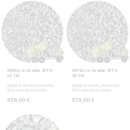
SEPELI 6-16 MM, IRTO
SEPELI 6-16 MM, IRTO
10 TN
18 TN
Sepeli 6-16 mm, irtokuorma
Sepeli 6-16 mm, irtokuorma
10 tn sopii hyvin talojen...
18 tn sopii hyvin talojen...
Hinta
Hinta
459,00 €
575,00 €