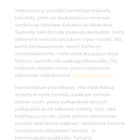
Irtokuormat ja suursäkit toimitetaan erilaisella
kalustolla, joten jos tilauksessa on molempia
tuotteita ne katsotaan kahdeksi eri tilaukseksi.
Saatavilla näillä hinnoilla pääkaupunkiseudulla, mutta
laskemme mieluusti tarjouksen myös muualle. Alla
kartta toimitusalueesta. Huom! Kartta on
toimitusalueemme, mutta verkkokaupassa oleva
hinta on saatavilla vain pääkaupunkiseudulla. Ota
rohkeasti yhteyttä meihin ja kerro tarkemmin
tarpeestasi sähköpostitse
myynti@siistipiha.fi
Huomioittehan ystävällisesti, että mikäli tilattua
tuotetta ei voida toimittaa asiakkaan toimista
johtuen (esim. pääsy purkupaikalle estynyt,
purkupaikka ei ole selkeästi merkitty, tms), eikä
kuljettaja pysty em. syistä johtuen toimittamaan
tuotetta tilaamaanne paikkaan, veloitamme turhasta
toimituksesta aiheutuneet toimitus- ja
kuormauskulut asiakkaalta. Turhasta