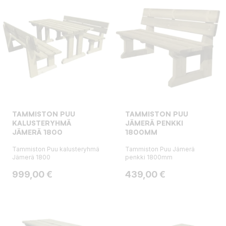
TAMMISTON PUU
TAMMISTON PUU
KALUSTERYHMÄ
JÄMERÄ PENKKI
JÄMERÄ 1800
1800MM
Tammiston Puu kalusteryhmä
Tammiston Puu Jämerä
Jämerä 1800
penkki 1800mm
Hinta
Hinta
999,00 €
439,00 €