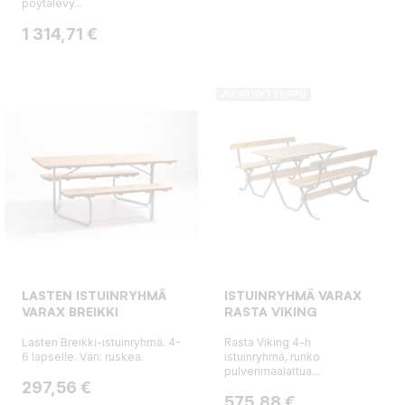
pöytälevy...
Hinta
1 314,71 €
JUURI NYT LOPPU
LASTEN ISTUINRYHMÄ
ISTUINRYHMÄ VARAX
VARAX BREIKKI
RASTA VIKING
Lasten Breikki-istuinryhmä. 4-
Rasta Viking 4-h
6 lapselle. Väri: ruskea.
istuinryhmä, runko
pulverimaalattua...
Hinta
297,56 €
Hinta
575,88 €