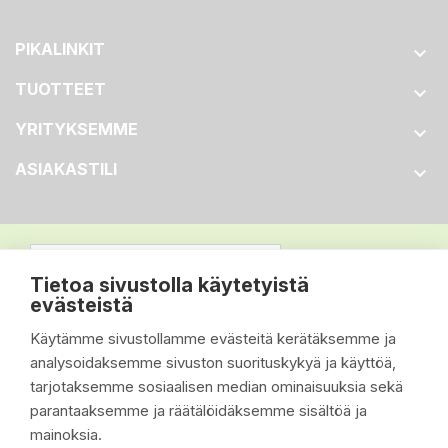
PIKALINKIT

TUOTTEET

YRITYKSEMME

ASIAKASTILI

Tietoa sivustolla käytetyistä
evästeistä
Käytämme sivustollamme evästeitä kerätäksemme ja
analysoidaksemme sivuston suorituskykyä ja käyttöä,
tarjotaksemme sosiaalisen median ominaisuuksia sekä
parantaaksemme ja räätälöidäksemme sisältöä ja
mainoksia.