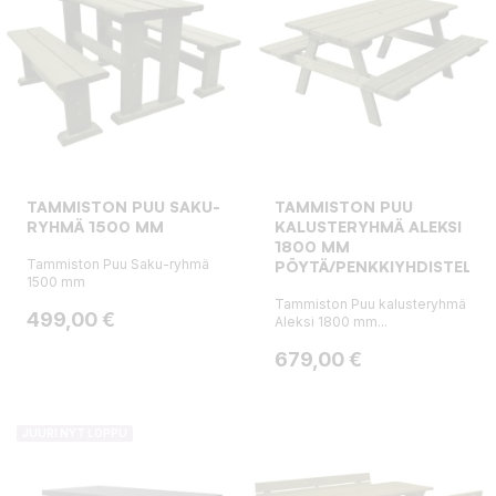
TAMMISTON PUU SAKU-
TAMMISTON PUU
RYHMÄ 1500 MM
KALUSTERYHMÄ ALEKSI
1800 MM
Tammiston Puu Saku-ryhmä
PÖYTÄ/PENKKIYHDISTELMÄ
1500 mm
Tammiston Puu kalusteryhmä
Hinta
499,00 €
Aleksi 1800 mm...
Hinta
679,00 €
JUURI NYT LOPPU