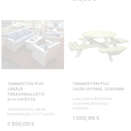
TAMMISTON PUU
TAMMISTON PUU
JÄKÄLÄ
LAURI-RYHMÄ, 2080MM
TERASSIKALUSTO
Lauri-ryhmä Ø2080mm
3+1+1+PÖYTÄ
on painekyllästettyä,
höylättyä...
Tammiston Puu Jäkälä
terassikalusto 3+1+1+pöytä
Hinta
1 000,96 €
Hinta
2 850,00 €