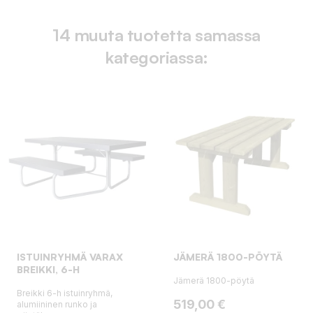
14 muuta tuotetta samassa
kategoriassa:
ISTUINRYHMÄ VARAX
JÄMERÄ 1800-PÖYTÄ
BREIKKI, 6-H
Jämerä 1800-pöytä
Breikki 6-h istuinryhmä,
Hinta
519,00 €
alumiininen runko ja