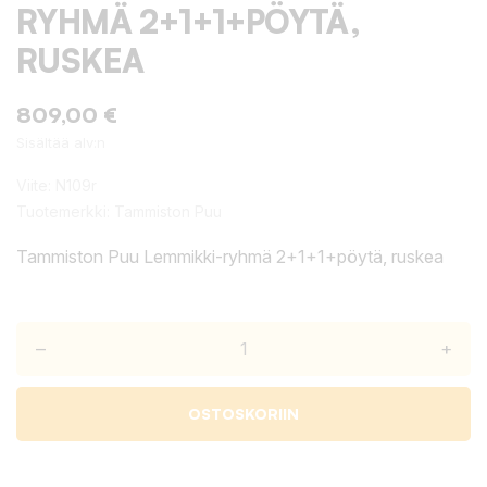
RYHMÄ 2+1+1+PÖYTÄ,
RUSKEA
809,00 €
Sisältää alv:n
Viite:
N109r
Tuotemerkki:
Tammiston Puu
Tammiston Puu Lemmikki-ryhmä 2+1+1+pöytä, ruskea
–
+
OSTOSKORIIN