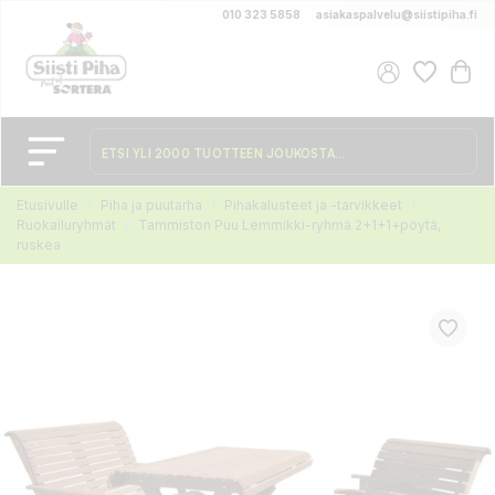
010 323 5858
asiakaspalvelu@siistipiha.fi
Etusivulle
Piha ja puutarha
Pihakalusteet ja -tarvikkeet
Ruokailuryhmät
Tammiston Puu Lemmikki-ryhmä 2+1+1+pöytä,
ruskea