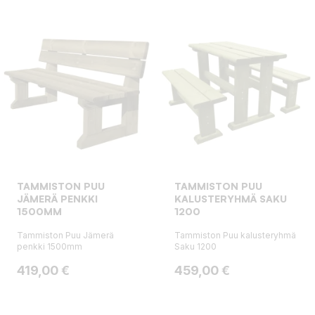
TAMMISTON PUU
TAMMISTON PUU
JÄMERÄ PENKKI
KALUSTERYHMÄ SAKU
1500MM
1200
Tammiston Puu Jämerä
Tammiston Puu kalusteryhmä
penkki 1500mm
Saku 1200
Hinta
Hinta
419,00 €
459,00 €