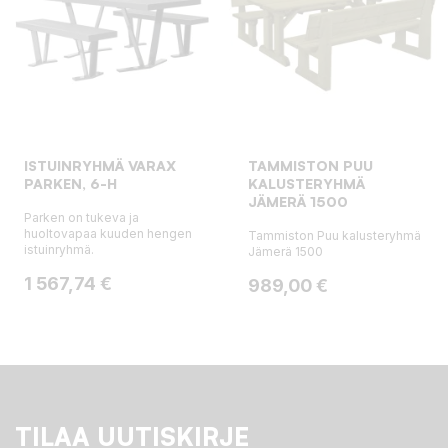
ISTUINRYHMÄ VARAX
TAMMISTON PUU
PARKEN, 6-H
KALUSTERYHMÄ
JÄMERÄ 1500
Parken on tukeva ja
huoltovapaa kuuden hengen
Tammiston Puu kalusteryhmä
istuinryhmä.
Jämerä 1500
Hinta
1 567,74 €
Hinta
989,00 €
TILAA UUTISKIRJE