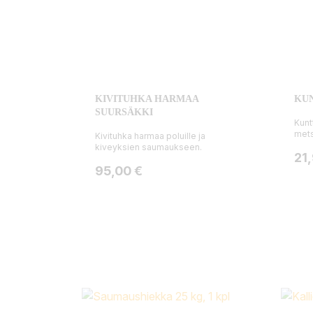
KIVITUHKA HARMAA
KUN
SUURSÄKKI
Kunt
mets
Kivituhka harmaa poluille ja
kiveyksien saumaukseen.
Hin
21
Hinta
95,00 €