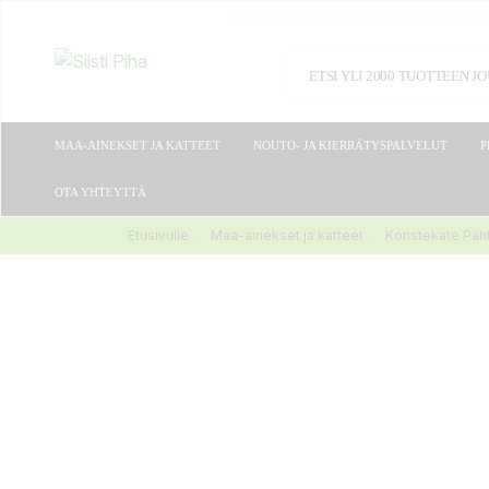
MAA-AINEKSET JA KATTEET
NOUTO- JA KIERRÄTYSPALVELUT
P
OTA YHTEYTTÄ
Etusivulle
Maa-ainekset ja katteet
Koristekate Päh