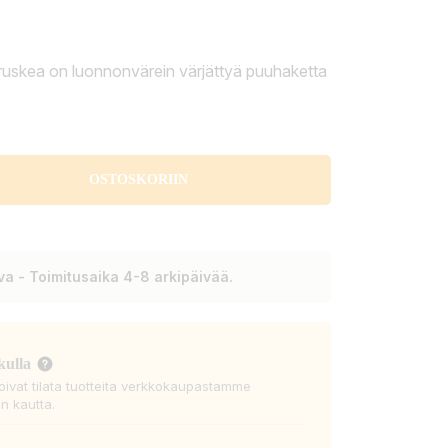
ruskea on luonnonvärein värjättyä puuhaketta
OSTOSKORIIN
a - Toimitusaika 4-8 arkipäivää.
kulla
voivat tilata tuotteita verkkokaupastamme
n kautta.