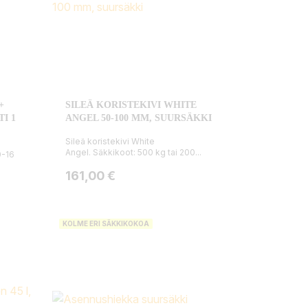
+
SILEÄ KORISTEKIVI WHITE
I 1
ANGEL 50-100 MM, SUURSÄKKI
Sileä koristekivi White
Angel. Säkkikoot: 500 kg tai 200...
0-16
Hinta
161,00 €
KOLME ERI SÄKKIKOKOA