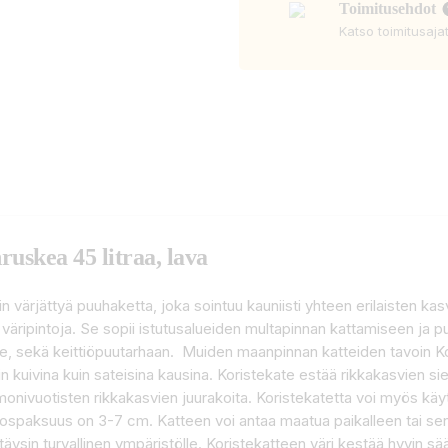
Toimitusehdot
Katso toimitusaja
uskea 45 litraa, lava
 värjättyä puuhaketta, joka sointuu kauniisti yhteen erilaisten kas
a väripintoja. Se sopii istutusalueiden multapinnan kattamiseen ja p
lueille, sekä keittiöpuutarhaan. Muiden maanpinnan katteiden tavoin 
n kuivina kuin sateisina kausina. Koristekate estää rikkakasvien s
onivuotisten rikkakasvien juurakoita. Koristekatetta voi myös kä
errospaksuus on 3-7 cm. Katteen voi antaa maatua paikalleen tai
 on täysin turvallinen ympäristölle. Koristekatteen väri kestää hyvi