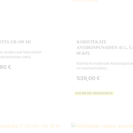
TTA 120-199 M2
KORISTEKATE
ANTIIKINPUNAINEN 45 L, L
ta avulla saat hetivalmiin
60 KPL
ämaiseman sekä...
Kekkiä Koristekate Antiikinpuna
ta
,90 €
on luonnonvärein...
Hinta
539,00 €
KOLME ERI SÄKKIKOKOA