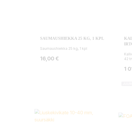
SAUMAUSHIEKKA 25 KG, 1 KPL
KAL
IRT
Saumaushiekka 25 kg, 1 kpl
Kall
Hinta
16,00 €
42 tn
Hin
1 0
JUUR