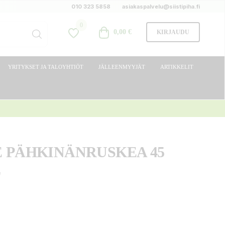
010 323 5858
asiakaspalvelu@siistipiha.fi
0
0,00 €
KIRJAUDU
YRITYKSET JA TALOYHTIÖT
JÄLLEENMYYJÄT
ARTIKKELIT
 PÄHKINÄNRUSKEA 45
L