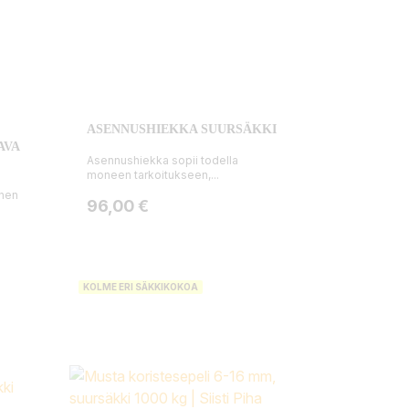
ASENNUSHIEKKA SUURSÄKKI
AVA
Asennushiekka sopii todella
moneen tarkoitukseen,...
inen
Hinta
96,00 €
KOLME ERI SÄKKIKOKOA