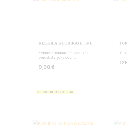
KEKKILÄ KUORIKATE, 50 L
TU
Kekkilä Kuorikate on laadukas
Turv
peruskate, joka sopii...
Hin
12
Hinta
9,90 €
KOLME ERI SÄKKIKOKOA