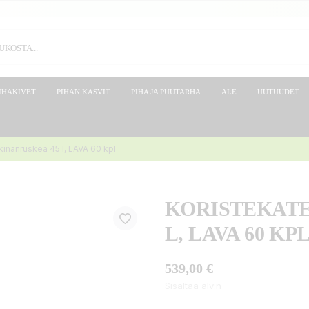
IHAKIVET
PIHAN KASVIT
PIHA JA PUUTARHA
ALE
UUTUUDET
kinänruskea 45 l, LAVA 60 kpl
KORISTEKATE
L, LAVA 60 KP
539,00 €
Sisältää alv:n