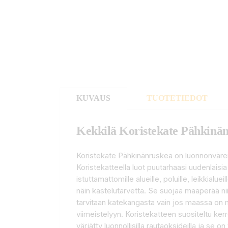
KUVAUS
TUOTETIEDOT
Kekkilä Koristekate Pähkinänr
Koristekate Pähkinänruskea on luonnonvärein
Koristekatteella luot puutarhaasi uudenlaisi
istuttamattomille alueille, poluille, leikkia
näin kastelutarvetta. Se suojaa maaperää nii
tarvitaan katekangasta vain jos maassa on m
viimeistelyyn. Koristekatteen suositeltu k
värjätty luonnollisilla rautaoksideilla ja se