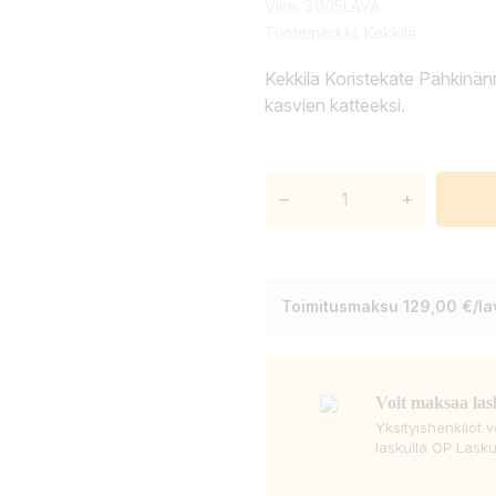
Viite:
31105LAVA
Tuotemerkki:
Kekkilä
Kekkilä Koristekate Pähkinän
kasvien katteeksi.
–
+
Toimitusmaksu 129,00 €/lav
Voit maksaa las
Yksityishenkilöt 
laskulla OP Lasku