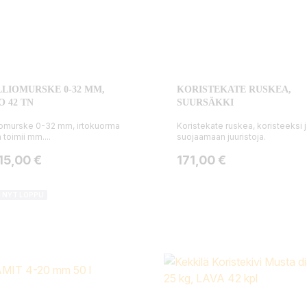
LIOMURSKE 0-32 MM,
KORISTEKATE RUSKEA,
O 42 TN
SUURSÄKKI
iomurske 0-32 mm, irtokuorma
Koristekate ruskea, koristeeksi 
 toimii mm....
suojaamaan juuristoja.
ta
Hinta
15,00 €
171,00 €
I NYT LOPPU