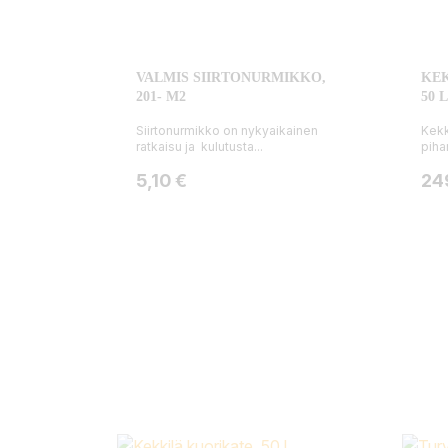
VALMIS SIIRTONURMIKKO,
KE
201- M2
50 
Siirtonurmikko on nykyaikainen
Kekk
ratkaisu ja kulutusta...
piha
Hinta
Hin
5,10 €
24