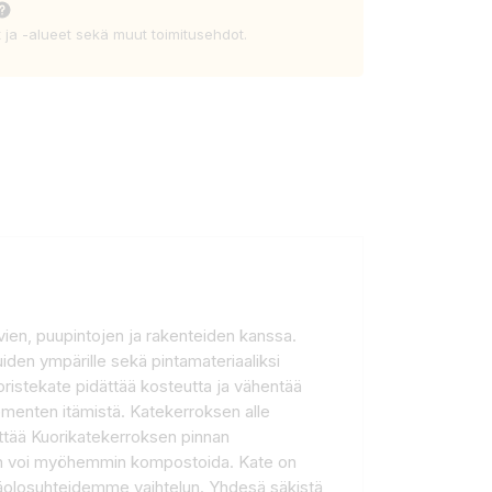
t ja -alueet sekä muut toimitusehdot.
vien, puupintojen ja rakenteiden kanssa.
uiden ympärille sekä pintamateriaaliksi
Koristekate pidättää kosteutta ja vähentää
iementen itämistä. Katekerroksen alle
yttää Kuorikatekerroksen pinnan
 sen voi myöhemmin kompostoida. Kate on
n sääolosuhteidemme vaihtelun. Yhdesä säkistä