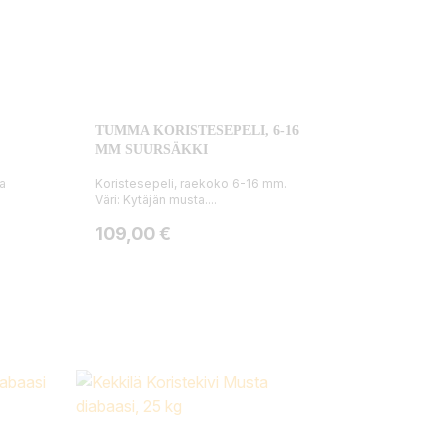
TUMMA KORISTESEPELI, 6-16
MM SUURSÄKKI
ja
Koristesepeli, raekoko 6-16 mm.
Väri: Kytäjän musta....
Hinta
109,00 €