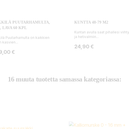
KKILÄ PUUTARHAMULTA,
KUNTTA 48-79 M2
L, LAVA 60 KPL
Kuntan avulla saat pihallesi viiht
ja hetivalmiin...
ilä Puutarhamulta on kaikkien
n kasvien...
Hinta
24,90 €
ta
9,00 €
16 muuta tuotetta samassa kategoriassa: