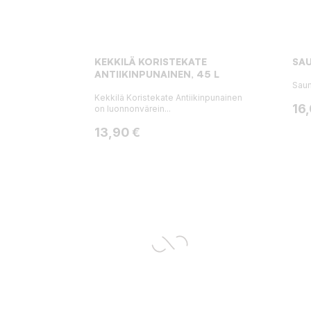
KEKKILÄ KORISTEKATE
SAU
ANTIIKINPUNAINEN, 45 L
Saum
Kekkilä Koristekate Antiikinpunainen
Hin
16
on luonnonvärein...
Hinta
13,90 €