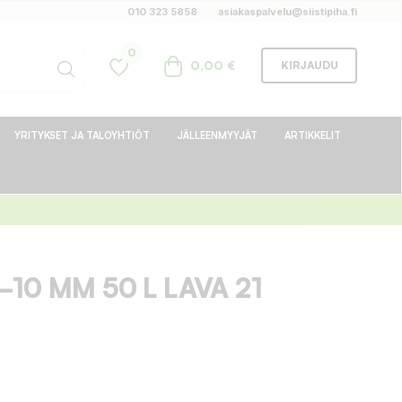
010 323 5858
asiakaspalvelu@siistipiha.fi
0
0,00 €
KIRJAUDU
YRITYKSET JA TALOYHTIÖT
JÄLLEENMYYJÄT
ARTIKKELIT
10 MM 50 L LAVA 21