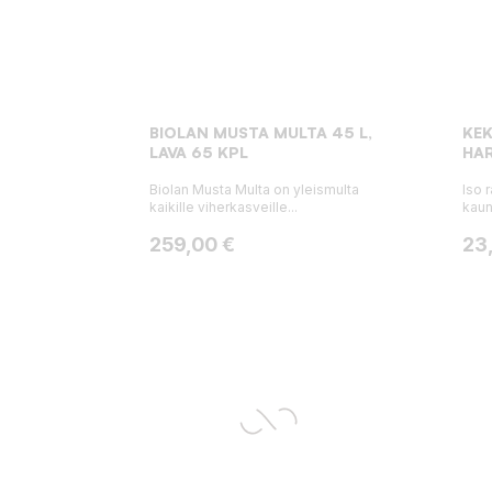
BIOLAN MUSTA MULTA 45 L,
KEK
LAVA 65 KPL
HAR
Biolan Musta Multa on yleismulta
Iso 
kaikille viherkasveille...
kaun
Hinta
Hin
259,00 €
23