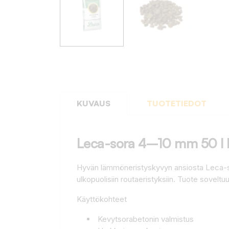
KUVAUS
TUOTETIEDOT
Leca-sora 4–10 mm 50 l 
Hyvän lämmöneristyskyvyn ansiosta Leca-so
ulkopuolisiin routaeristyksiin. Tuote sovel
Käyttökohteet
Kevytsorabetonin valmistus