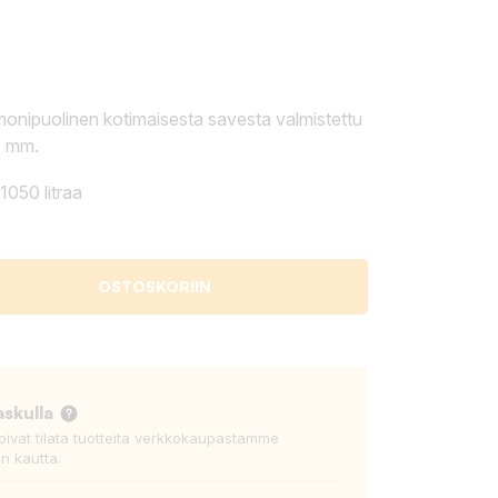
onipuolinen kotimaisesta savesta valmistettu
0 mm.
1050 litraa
OSTOSKORIIN
askulla
voivat tilata tuotteita verkkokaupastamme
n kautta.