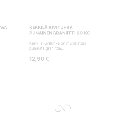
AVA
KEKKILÄ KIVITUHKA
PUNAINENGRANIITTI 20 KG
Kekkilä Kivituhka on murskattua
punaista graniittia,...
Hinta
12,90 €