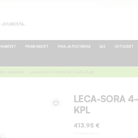
PIHAKIVET
PIHAN KASVIT
PIHA JA PUUTARHA
ALE
UUTUUDET
ikku säkeissä
Leca-sora 4–10 mm 50 l LAVA 21 kpl
LECA-SORA 4–
KPL
413,95 €
Sisältää alv:n