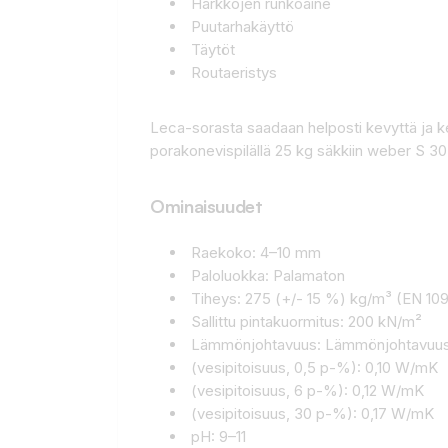
Harkkojen runkoaine
Puutarhakäyttö
Täytöt
Routaeristys
Leca-sorasta saadaan helposti kevyttä ja k
porakonevispilällä 25 kg säkkiin weber S 30 
Ominaisuudet
Raekoko: 4–10 mm
Paloluokka: Palamaton
Tiheys: 275 (+/- 15 %) kg/m³ (EN 10
Sallittu pintakuormitus: 200 kN/m²
Lämmönjohtavuus: Lämmönjohtavuu
(vesipitoisuus, 0,5 p-%): 0,10 W/mK
(vesipitoisuus, 6 p-%): 0,12 W/mK
(vesipitoisuus, 30 p-%): 0,17 W/mK
pH: 9–11