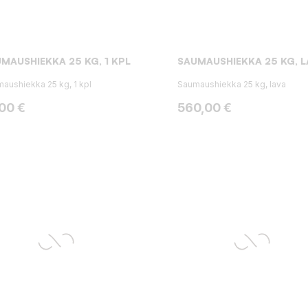
MAUSHIEKKA 25 KG, 1 KPL
SAUMAUSHIEKKA 25 KG, L
aushiekka 25 kg, 1 kpl
Saumaushiekka 25 kg, lava
ta
Hinta
,00 €
560,00 €