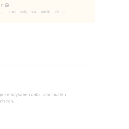
ot
t ja -alueet sekä muut toimitusehdot.
ojen eristykseen sekä rakennusten
amiseen.