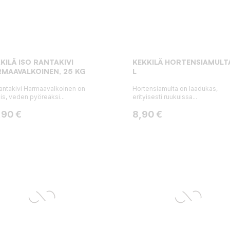
KILÄ ISO RANTAKIVI
KEKKILÄ HORTENSIAMULT
MAAVALKOINEN, 25 KG
L
rantakivi Harmaavalkoinen on
Hortensiamulta on laadukas,
is, veden pyöreäksi...
erityisesti ruukuissa...
ta
Hinta
,90 €
8,90 €