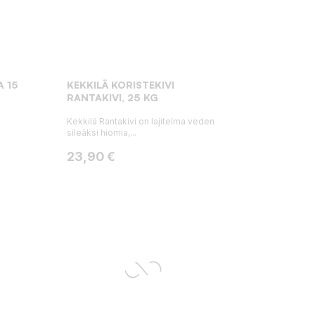
A 15
KEKKILÄ KORISTEKIVI
RANTAKIVI, 25 KG
Kekkilä Rantakivi on lajitelma veden
sileäksi hiomia,...
Hinta
23,90 €