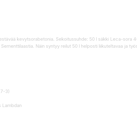
estävää kevytsorabetonia. Sekoitussuhde: 50 l säkki Leca-sora 4
Sementtilaastia. Näin syntyy reilut 50 l helposti liikuteltavaa ja t
97-3)
s Lambdan