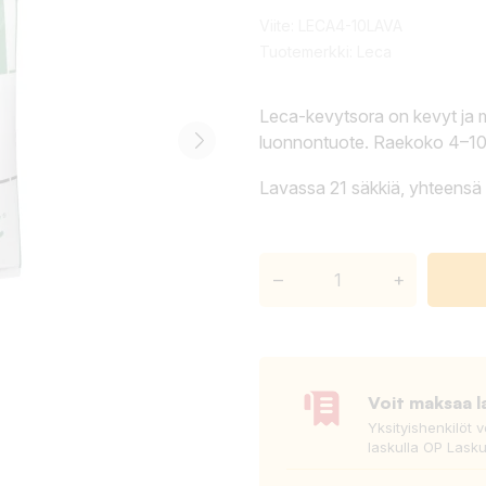
Viite:
LECA4-10LAVA
Tuotemerkki:
Leca
Leca-kevytsora on kevyt ja m
luonnontuote. Raekoko 4–1
Lavassa 21 säkkiä, yhteensä 
–
+
Voit maksaa l
Yksityishenkilöt 
laskulla OP Lasku