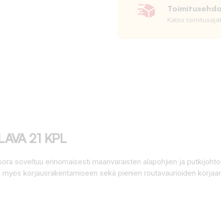
Toimitusehd
Katso toimitusaja
LAVA 21 KPL
ra soveltuu erinomaisesti maanvaraisten alapohjien ja putkijoht
tuu myös korjausrakentamiseen sekä pienien routavaurioiden korja