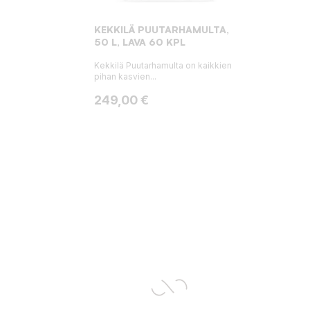
KEKKILÄ PUUTARHAMULTA,
50 L, LAVA 60 KPL
Kekkilä Puutarhamulta on kaikkien
pihan kasvien...
Hinta
249,00 €