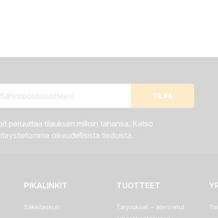
it peruuttaa tilauksen milloin tahansa. Katso
teystietomme oikeudellisista tiedoista.
PIKALINKIT
TUOTTEET
Y
Säkkilaskuri
Tarjoukset – alennetut
To