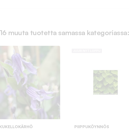
16 muuta tuotetta samassa kategoriassa
JUURI NYT LOPPU
KKUKELLOKÄRHÖ
PIIPPUKÖYNNÖS