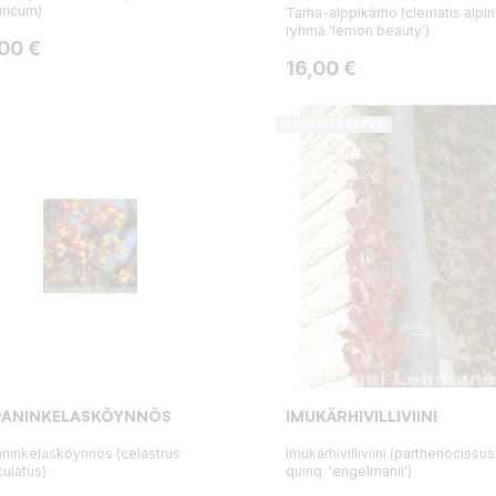
ricum)
Tarha-alppikärhö (clematis alpi
ryhmä 'lemon beauty')
ta
,00 €
Hinta
16,00 €
JUURI NYT LOPPU
PANINKELASKÖYNNÖS
IMUKÄRHIVILLIVIINI
ninkelasköynnös (celastrus
Imukärhivilliviini (parthenocissus
culatus)
quinq. 'engelmanii')