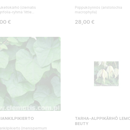
ukellokärhö (clematis
Piippuköynnös (aristolochia
rifolia-ryhmä 'little...
macrophylla)
ta
Hinta
,00 €
28,00 €
IANKILPIKIERTO
TARHA-ALPPIKÄRHÖ LEM
BEUTY
ankilpikierto (menispermum