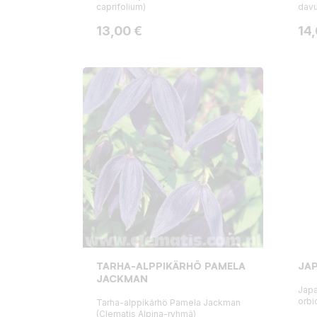
caprifolium)
davu
Hinta
Hin
13,00 €
14
TARHA-ALPPIKÄRHÖ PAMELA
JA
JACKMAN
Japa
orbi
Tarha-alppikärhö Pamela Jackman
(Clematis Alpina-ryhmä)