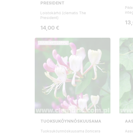
PRESIDENT
Pikk
integ
Loistokärhö (clematis The
President)
Hin
13
Hinta
14,00 €
JUURI NYT LOPPU
TUOKSUKÖYNNÖSKUUSAMA
AAS
Tuoksuköynnöskuusama (lonicera
Aasi