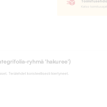
Toimitusehd
Katso toimitusaja
ntegrifolia-ryhmä 'hakuree')
set. Terälehdet koristeellisesti kiertyneet.