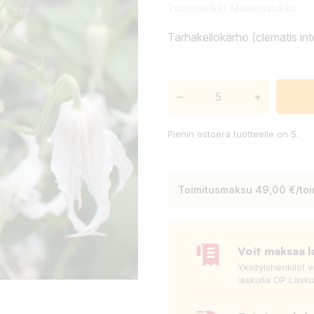
Tuotemerkki:
Maisematukku
Tarhakellokärhö (clematis int
–
+
Pienin ostoerä tuotteelle on 5.
Toimitusmaksu 49,00 €/toim
Voit maksaa l
Yksityishenkilöt 
laskulla OP Lasku