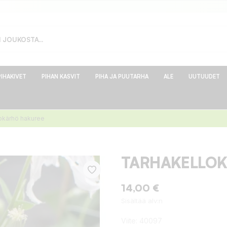
PIHAKIVET
PIHAN KASVIT
PIHA JA PUUTARHA
ALE
UUTUUDET
okärhö hakuree
TARHAKELLO
14,00 €
Sisältää alv:n
Viite:
40097