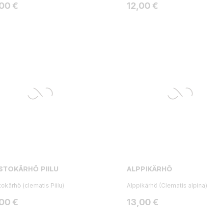
ta
Hinta
,00 €
12,00 €
STOKÄRHÖ PIILU
ALPPIKÄRHÖ
tokärhö (clematis Piilu)
Alppikärhö (Clematis alpina)
ta
Hinta
,00 €
13,00 €