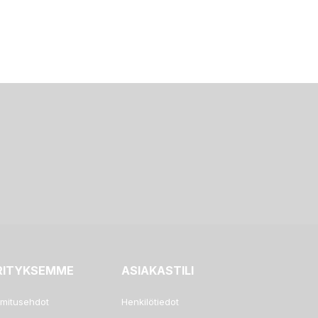
RITYKSEMME
ASIAKASTILI
imitusehdot
Henkilötiedot