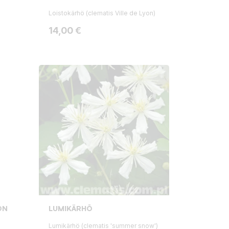
Loistokärhö (clematis Ville de Lyon)
Hinta
14,00 €
ON
LUMIKÄRHÖ
Lumikärhö (clematis 'summer snow')