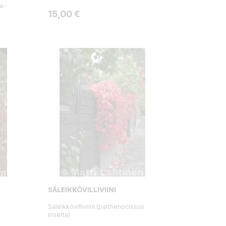
na-
Hinta
15,00 €
SÄLEIKKÖVILLIVIINI
Säleikkövilliviini (parthenocissus
inserta)