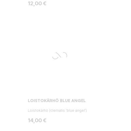
Hinta
12,00 €
LOISTOKÄRHÖ BLUE ANGEL
Loistokärhö (clematis 'blue angel')
Hinta
14,00 €