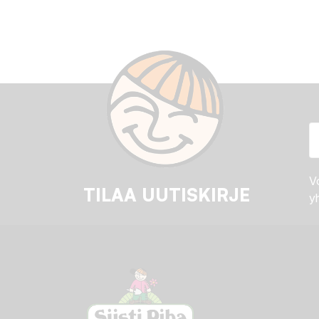
Vo
TILAA UUTISKIRJE
yh