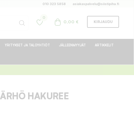
010 323 5858
asiakaspalvelu@siistipiha.fi
0
0,00 €
KIRJAUDU
YRITYKSET JA TALOYHTIÖT
JÄLLEENMYYJÄT
ARTIKKELIT
KÄRHÖ HAKUREE