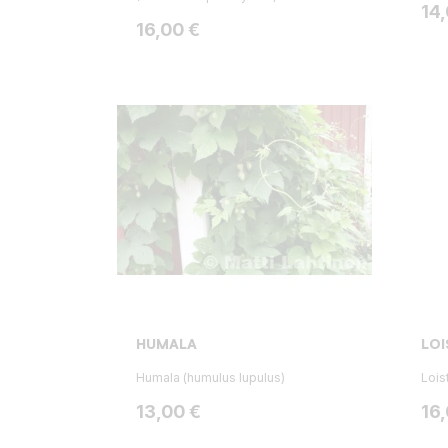
Hin
14
Hinta
16,00 €
HUMALA
LOI
Humala (humulus lupulus)
Lois
Hinta
Hin
13,00 €
16