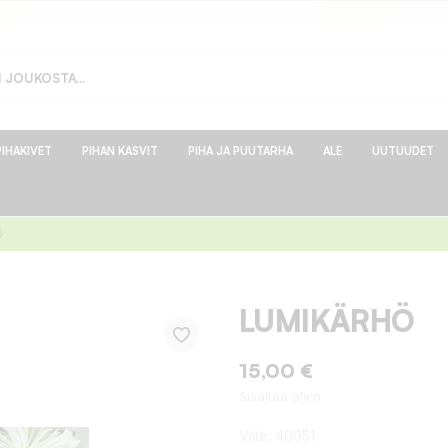
PIHAKIVET
PIHAN KASVIT
PIHA JA PUUTARHA
ALE
UUTUUDET
ö
LUMIKÄRHÖ
15,00 €
Sisältää alv:n
Viite:
40051