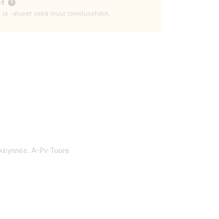
ot
t ja -alueet sekä muut toimitusehdot.
ä köynnös. A-Pv Tuore