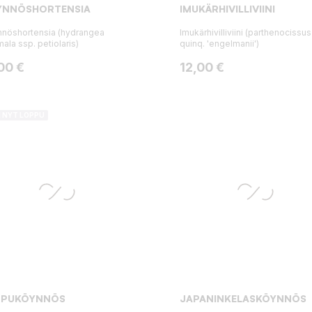
YNNÖSHORTENSIA
IMUKÄRHIVILLIVIINI
nöshortensia (hydrangea
Imukärhivilliviini (parthenocissus
ala ssp. petiolaris)
quinq. 'engelmanii')
ta
Hinta
00 €
12,00 €
I NYT LOPPU
IPPUKÖYNNÖS
JAPANINKELASKÖYNNÖS