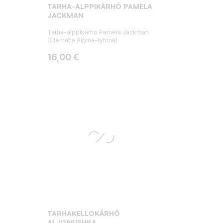
TARHA-ALPPIKÄRHÖ PAMELA
JACKMAN
Tarha-alppikärhö Pamela Jackman
(Clematis Alpina-ryhmä)
Hinta
16,00 €
TARHAKELLOKÄRHÖ
ALJONUSHKA