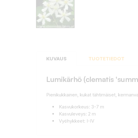
KUVAUS
TUOTETIEDOT
Lumikärhö (clematis 'summ
Pienikukkainen, kukat tähtimäiset, kermanva
Kasvukorkeus: 3-7 m
Kasvuleveys: 2 m
Vyöhykkeet: I-IV