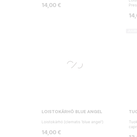
Lois
Hinta
14,00 €
Pres
Hin
14
JUUR
LOISTOKÄRHÖ BLUE ANGEL
TU
Loistokärhö (clematis 'blue angel')
Tuok
capr
Hinta
14,00 €
Hin