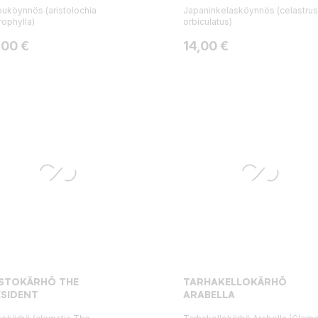
puköynnös (aristolochia
Japaninkelasköynnös (celastrus
ophylla)
orbiculatus)
ta
Hinta
,00 €
14,00 €
ISTOKÄRHÖ THE
TARHAKELLOKÄRHÖ
SIDENT
ARABELLA