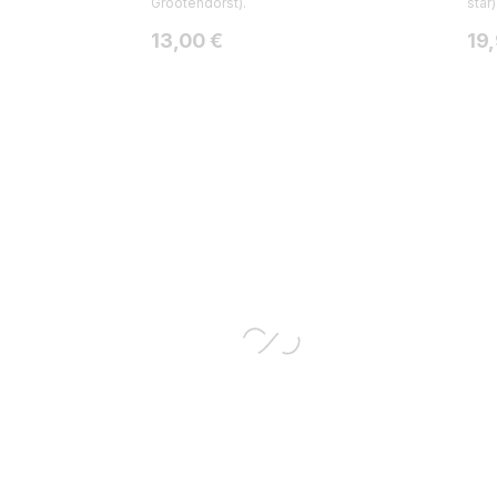
Grootendorst).
star)
Hinta
Hin
13,00 €
19