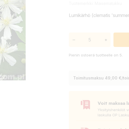
Tuotemerkki:
Maisematukku
Lumikärhö (clematis 'summe
–
+
Pienin ostoerä tuotteelle on 5.
Toimitusmaksu 49,00 €/toim
Voit maksaa l
Yksityishenkilöt 
laskulla OP Lasku