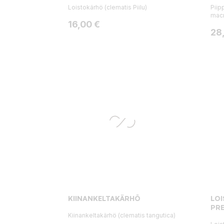
Loistokärhö (clematis Piilu)
Piip
macr
Hinta
16,00 €
Hin
28
KIINANKELTAKÄRHÖ
LO
PRE
Kiinankeltakärhö (clematis tangutica)