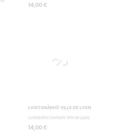
tis
Hinta
14,00 €
LOISTOKÄRHÖ VILLE DE LYON
s
Loistokärhö (clematis Ville de Lyon)
Hinta
14,00 €