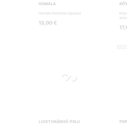
HUMALA
KÖ
Humala (humulus lupulus)
Köyn
anom
Hinta
13,00 €
Hin
17,
JUUR
LOISTOKÄRHÖ PIILU
PI