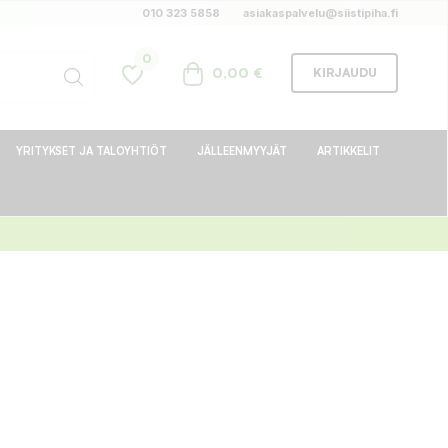
010 323 5858
asiakaspalvelu@siistipiha.fi
0
0,00 €
KIRJAUDU
YRITYKSET JA TALOYHTIÖT
JÄLLEENMYYJÄT
ARTIKKELIT