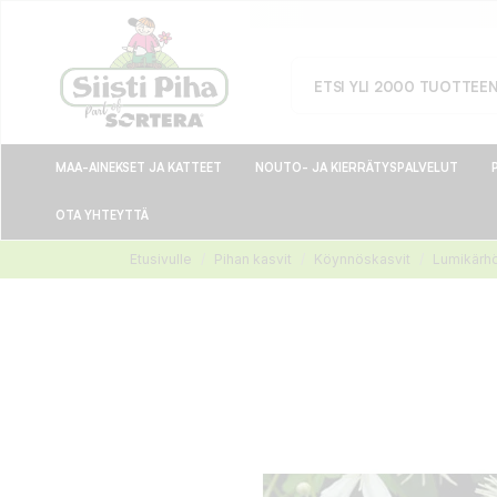
MAA-AINEKSET JA KATTEET
NOUTO- JA KIERRÄTYSPALVELUT
OTA YHTEYTTÄ
Etusivulle
Pihan kasvit
Köynnöskasvit
Lumikärh