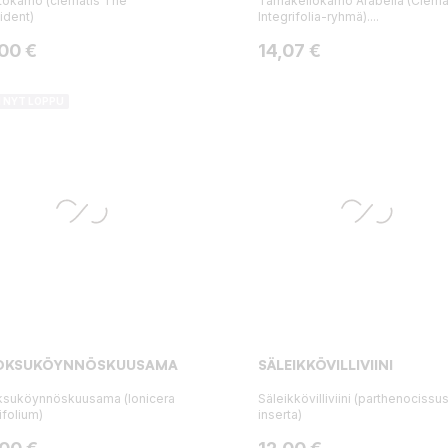
tokärhö (clematis The
Tarhakellokärhö Arabella (Clema
ident)
Integrifolia-ryhmä)....
ta
Hinta
,00 €
14,07 €
I NYT LOPPU
OKSUKÖYNNÖSKUUSAMA
SÄLEIKKÖVILLIVIINI
suköynnöskuusama (lonicera
Säleikkövilliviini (parthenocissu
ifolium)
inserta)
ta
Hinta