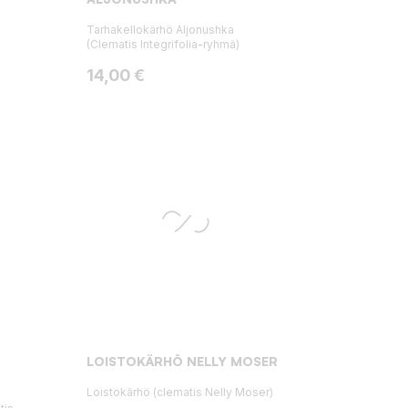
Tarhakellokärhö Aljonushka
(Clematis Integrifolia-ryhmä)
Hinta
14,00 €
LOISTOKÄRHÖ NELLY MOSER
Loistokärhö (clematis Nelly Moser)