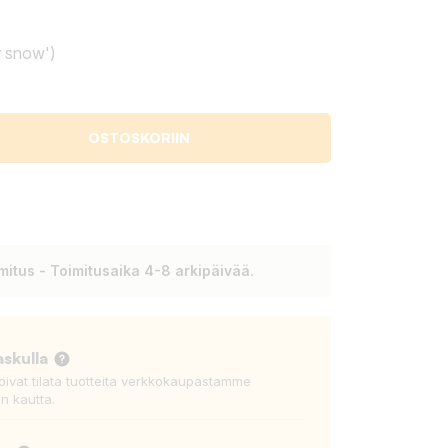
r snow')
OSTOSKORIIN
itus - Toimitusaika 4-8 arkipäivää.
askulla
voivat tilata tuotteita verkkokaupastamme
n kautta.