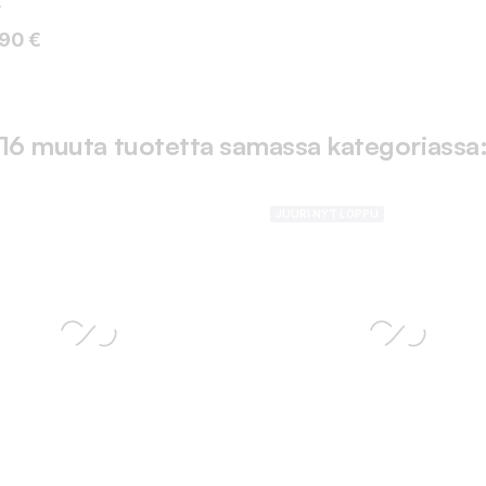
.
ta
,90 €
16 muuta tuotetta samassa kategoriassa
JUURI NYT LOPPU