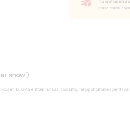
Toimitusehd
Katso toimitusaja
er snow')
lkoiset, kukinta erittäin runsas. Suosittu, helppohoitoinen peittäv