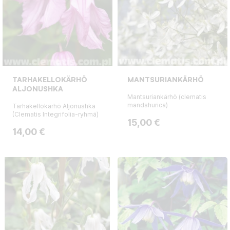
TARHAKELLOKÄRHÖ
MANTSURIANKÄRHÖ
ALJONUSHKA
Mantsuriankärhö (clematis
mandshurica)
Tarhakellokärhö Aljonushka
(Clematis Integrifolia-ryhmä)
Hinta
15,00 €
Hinta
14,00 €