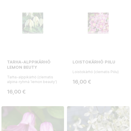
TARHA-ALPPIKÄRHÖ
LOISTOKÄRHÖ PIILU
LEMON BEUTY
Loistokärhö (clematis Piilu)
Tarha-alppikärhö (clematis
Hinta
16,00 €
alpina-ryhmä 'lemon beauty')
Hinta
16,00 €