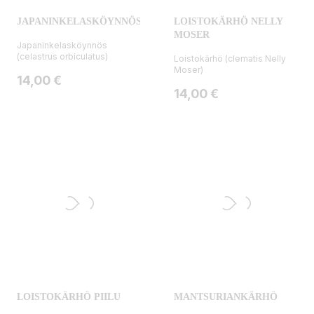
JAPANINKELASKÖYNNÖS
LOISTOKÄRHÖ NELLY
MOSER
Japaninkelasköynnös
(celastrus orbiculatus)
Loistokärhö (clematis Nelly
Moser)
Hinta
14,00 €
Hinta
14,00 €
LOISTOKÄRHÖ PIILU
MANTSURIANKÄRHÖ