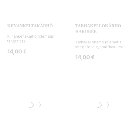
KIINANKELTAKÄRHÖ
TARHAKELLOKÄRHÖ
HAKUREE
Kiinankeltakärhö (clematis
tangutica)
Tarhakellokärhö (clematis
integrifolia-ryhmä 'hakuree')
Hinta
14,00 €
Hinta
14,00 €