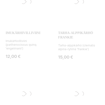
IMUKÄRHIVILLIVIINI
TARHA-ALPPIKÄRHÖ
FRANKIE
Imukärhivilliviini
(parthenocissus quinq.
Tarha-alppikärhö (clematis
'engelmanii')
alpina-ryhmä 'frankie')
Hinta
12,00 €
Hinta
15,00 €