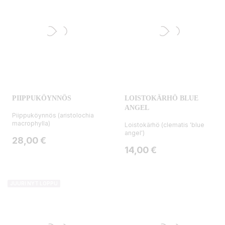
PIIPPUKÖYNNÖS
LOISTOKÄRHÖ BLUE
ANGEL
Piippuköynnös (aristolochia
macrophylla)
Loistokärhö (clematis 'blue
angel')
Hinta
28,00 €
Hinta
14,00 €
JUURI NYT LOPPU