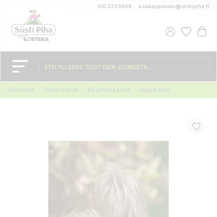
010 323 5858
asiakaspalvelu@siistipiha.fi
Etusivulle
Pihan kasvit
Köynnöskasvit
Alppikärhö