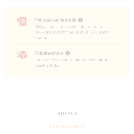
Voit maksaa laskulla
Yksityishenkilöt voivat tilata tuotteita
verkkokaupastamme laskulla OP Laskun
kautta.
Toimitusehdot
Katso toimitusajat ja -alueet sekä muut
toimitusehdot.
KUVAUS
TUOTETIEDOT