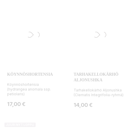
KÖYNNÖSHORTENSIA
TARHAKELLOKÄRHÖ
ALJONUSHKA
Köynnöshortensia
(hydrangea anomala ssp.
Tarhakellokärhö Aljonushka
petiolaris)
(Clematis Integrifolia-ryhmä)
Hinta
17,00 €
Hinta
14,00 €
JUURI NYT LOPPU