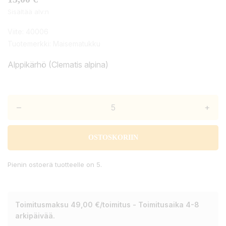
Sisältää alv:n
Viite:
40006
Tuotemerkki:
Maisematukku
Alppikärhö (Clematis alpina)
–
+
OSTOSKORIIN
Pienin ostoerä tuotteelle on 5.
Toimitusmaksu 49,00 €/toimitus - Toimitusaika 4-8
arkipäivää.