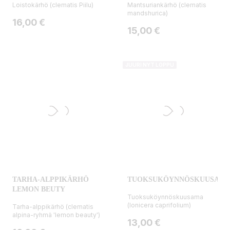
Loistokärhö (clematis Piilu)
Mantsuriankärhö (clematis
mandshurica)
Hinta
16,00 €
Hinta
15,00 €
JUURI NYT LOPPU
TARHA-ALPPIKÄRHÖ
TUOKSUKÖYNNÖSKUUSAM
LEMON BEUTY
Tuoksuköynnöskuusama
(lonicera caprifolium)
Tarha-alppikärhö (clematis
alpina-ryhmä 'lemon beauty')
Hinta
13,00 €