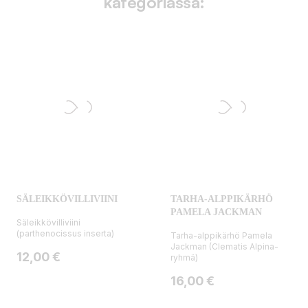
kategoriassa:
SÄLEIKKÖVILLIVIINI
TARHA-ALPPIKÄRHÖ
PAMELA JACKMAN
Säleikkövilliviini
(parthenocissus inserta)
Tarha-alppikärhö Pamela
Jackman (Clematis Alpina-
Hinta
12,00 €
ryhmä)
Hinta
16,00 €