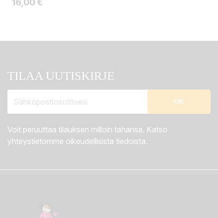
Hinta
16,00 €
TILAA UUTISKIRJE
Voit peruuttaa tilauksen milloin tahansa. Katso
yhteystietomme oikeudellisista tiedoista.