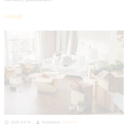
Lue lisää

2025-03-10
person
Kirjoittanut:
Siisti Piha