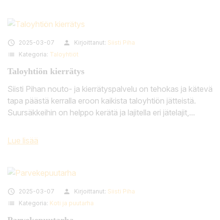

2025-03-07
person
Kirjoittanut:
Siisti Piha
list
Kategoria:
Taloyhtiöt
Taloyhtiön kierrätys
Siisti Pihan nouto- ja kierrätyspalvelu on tehokas ja kätevä
tapa päästä kerralla eroon kaikista taloyhtiön jätteistä.
Suursäkkeihin on helppo kerätä ja lajitella eri jätelajit,...
Lue lisää

2025-03-07
person
Kirjoittanut:
Siisti Piha
list
Kategoria:
Koti ja puutarha
Parvekepuutarha