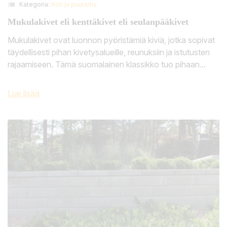
list
Kategoria:
Koti ja puutarha
Mukulakivet eli kenttäkivet eli seulanpääkivet
Mukulakivet ovat luonnon pyöristämiä kiviä, jotka sopivat
täydellisesti pihan kivetysalueille, reunuksiin ja istutusten
rajaamiseen. Tämä suomalainen klassikko tuo pihaan...
Lue lisää