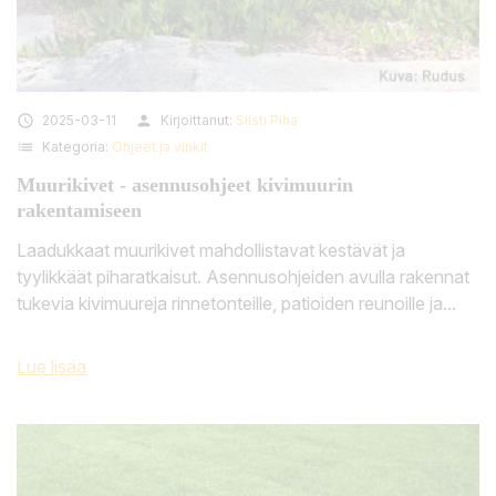

2025-03-11
person
Kirjoittanut:
Siisti Piha
list
Kategoria:
Ohjeet ja vinkit
Muurikivet - asennusohjeet kivimuurin
rakentamiseen
Laadukkaat muurikivet mahdollistavat kestävät ja
tyylikkäät piharatkaisut. Asennusohjeiden avulla rakennat
tukevia kivimuureja rinnetonteille, patioiden reunoille ja...
Lue lisää