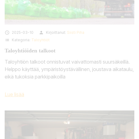

2025-03-10
person
Kirjoittanut:
Siisti Piha
list
Kategoria:
Taloyhtiöt
Taloyhtiöiden talkoot
Taloyhtiön talkoot onnistuvat vaivattomasti suursäkeillä.
Helppo käyttää, ympäristöystävällinen, joustava aikataulu,
eikä tukoksia parkkipaikoilla
Lue lisää