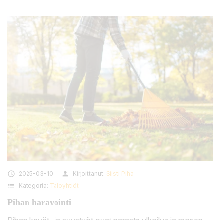

2025-03-10
person
Kirjoittanut:
Siisti Piha
list
Kategoria:
Taloyhtiöt
Pihan haravointi
Pihan kevät- ja syystyöt ovat parasta ulkoilua ja monen