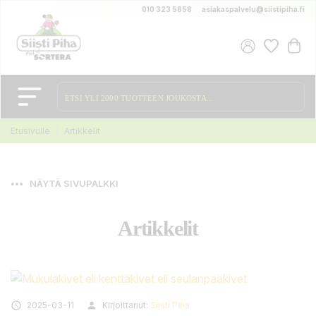
010 323 5858
asiakaspalvelu@siistipiha.fi
Etusivulle
Artikkelit
NÄYTÄ SIVUPALKKI
Artikkelit

2025-03-11
person
Kirjoittanut:
Siisti Piha