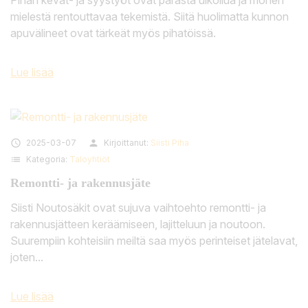
mielestä rentouttavaa tekemistä. Siitä huolimatta kunnon
apuvälineet ovat tärkeät myös pihatöissä.
Lue lisää

2025-03-07
person
Kirjoittanut:
Siisti Piha
list
Kategoria:
Taloyhtiöt
Remontti- ja rakennusjäte
Siisti Noutosäkit ovat sujuva vaihtoehto remontti- ja
rakennusjätteen keräämiseen, lajitteluun ja noutoon.
Suurempiin kohteisiin meiltä saa myös perinteiset jätelavat,
joten...
Lue lisää