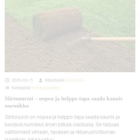

2025-03-11
person
Kirjoittanut:
Siisti Piha
list
Kategoria:
Koti ja puutarha
Siirtonurmi – nopea ja helppo tapa saada kaunis
nurmikko
Siirtonurmi on nopea ja helppo tapa saada kaunis ja
kestävä nurmikko ilman pitkää odotusta. Se tarjoaa
välittömästi vihreän, tasaisen ja rikkaruohottoman
nurmikon, joka juurtuu...