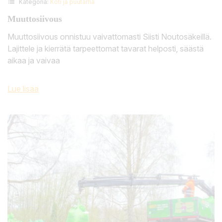
list
Kategoria:
Koti ja puutarha
Muuttosiivous
Muuttosiivous onnistuu vaivattomasti Siisti Noutosäkeillä.
Lajittele ja kierrätä tarpeettomat tavarat helposti, säästä
aikaa ja vaivaa
Lue lisää