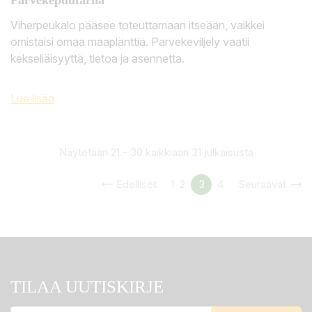
Viherpeukalo pääsee toteuttamaan itseään, vaikkei
omistaisi omaa maaplänttiä. Parvekeviljely vaatii
kekseliäisyyttä, tietoa ja asennetta.
Lue lisää
Näytetään 21 - 30 kaikkiaan 31 julkaisusta
Edelliset
1
2
3
4
Seuraavat
TILAA UUTISKIRJE