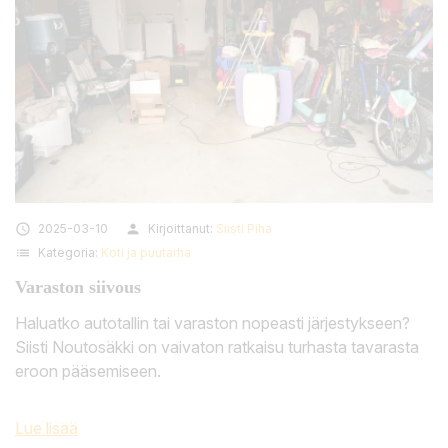

2025-03-10
person
Kirjoittanut:
Siisti Piha
list
Kategoria:
Koti ja puutarha
Varaston siivous
Haluatko autotallin tai varaston nopeasti järjestykseen?
Siisti Noutosäkki on vaivaton ratkaisu turhasta tavarasta
eroon pääsemiseen.
Lue lisää