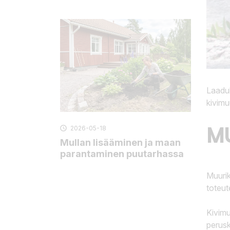
Laaduk
kivimuu
M
2026-05-18

Mullan lisääminen ja maan
parantaminen puutarhassa
Muurik
toteut
Kivimu
perusk