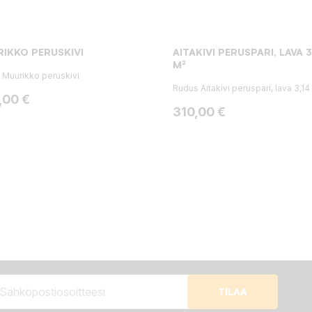
IKKO PERUSKIVI
AITAKIVI PERUSPARI, LAVA 3
M²
 Muurikko peruskivi
Rudus Aitakivi peruspari, lava 3,14
a
,00 €
Hinta
310,00 €