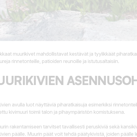
kaat muurikivet mahdollistavat kestävät ja tyylikkäät piharatk
reja rinnetonteille, patioiden reunoille ja istutusaltaisiin.
UURIKIVIEN ASENNUSO
ivien avulla luot näyttäviä piharatkaisuja esimerkiksi rinnetonteil
ettu kivimuuri toimii talon ja pihaympäristön komistuksena.
urin rakentamiseen tarvitset tavallisesti peruskiviä sekä kansiki
ivien päälle. Muurin päät voit tehdä päätykivistä, joiden päälle l