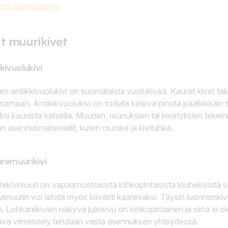
kon asennusohje
t muurikivet
kivuolukivi
ven antiikkivuolukivi on suomalaista vuolukiveä. Kauniit kivet t
utarhaan. Antiikkivuolukivi on todella kätevä pinota päällekkäin 
äksi kaunista katsella. Muurien, reunuksien tai kivetyksien tekemi
 asennusmateriaalit, kuten murske ja kivituhka.
remuurikivi
ekivimuuri on vapaamuotoisista lohkopintaisista louhekivistä so
ivimuurin voi tehdä myös loivasti kaarevaksi. Täysin luonnonkive
. Lohkarekivien näkyvä julkisivu on lohkopintainen ja siinä ei ole k
tava viimeistely tehdään vasta asennuksen yhteydessä.