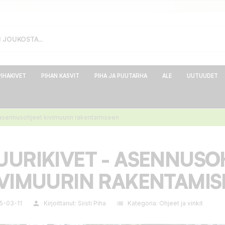
PIHAKIVET
PIHAN KASVIT
PIHA JA PUUTARHA
ALE
UUTUUDET
 asennusohjeet kivimuurin rakentamiseen
UURIKIVET - ASENNUSO
IVIMUURIN RAKENTAMIS
5-03-11
person
Kirjoittanut:
Siisti Piha
list
Kategoria:
Ohjeet ja vinkit