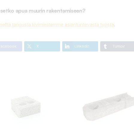
tsetko apua muurin rakentamiseen?
eiltä tarjousta kivimiestemme asiantuntevasta työstä
.
Facebook
X
Linkedin
Tumblr