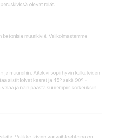
peruskivissä olevat reiät.
n betonisia muurikiviä. Valikoimastamme
n ja muureihin. Aitakivi sopii hyvin kulkuteiden
aa siistit loivat kaaret ja 45º sekä 90º -
sa valaa ja näin päästä suurempiin korkeuksiin
sileitä.
Vallikko-kivien värivaihtoehtoina on