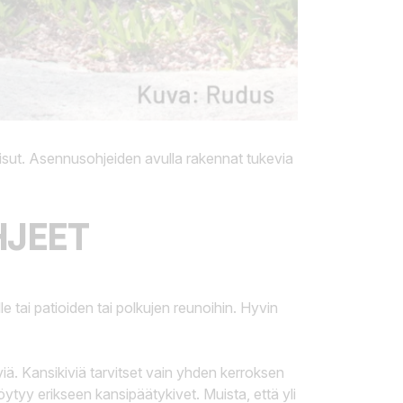
aisut. Asennusohjeiden avulla rakennat tukevia
HJEET
le tai patioiden tai polkujen reunoihin. Hyvin
viä. Kansikiviä tarvitset vain yhden kerroksen
öytyy erikseen kansipäätykivet. Muista, että yli