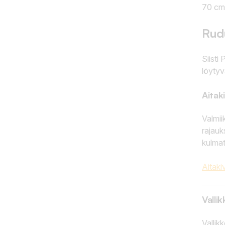
70 cm 
Rud
Siisti
löytyv
Aitaki
Valmii
rajauk
kulmat
Aitak
Vallik
Vallik