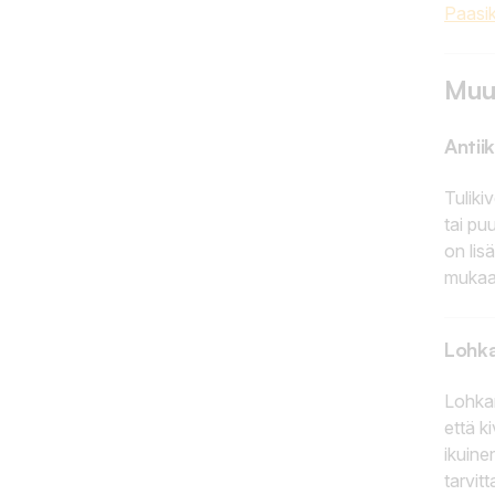
Paasi
Muu
Antiik
Tuliki
tai pu
on lis
mukaan
Lohka
Lohkar
että k
ikuinen
tarvit