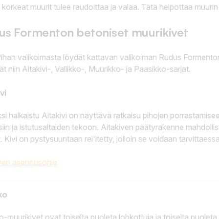
korkeat muurit tulee raudoittaa ja valaa. Tätä helpottaa muurin 
us Formenton betoniset muurikivet
 Pihan valikoimasta löydät kattavan valikoiman Rudus Formento
ät niin Aitakivi-, Vallikko-, Muurikko- ja Paasikko-sarjat.
vi
ksi halkaistu Aitakivi on näyttävä ratkaisu pihojen porrastamisee
siin ja istutusaltaiden tekoon. Aitakiven päätyrakenne mahdollist
. Kivi on pystysuuntaan rei'itetty, jolloin se voidaan tarvittaes
iven asennusohje
ko
ko-muurikivet ovat toiselta puoleta lohkottuja ja toiselta puoleta 