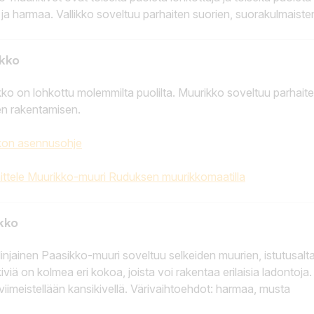
 ja harmaa.
Vallikko soveltuu parhaiten suorien, suorakulmaiste
ikko
ko on lohkottu molemmilta puolilta. Muurikko soveltuu parhaite
n rakentamisen.
kon asennusohje
ttele Muurikko-muuri Ruduksen muurikkomaatilla
kko
injainen Paasikko-muuri soveltuu selkeiden muurien, istutusalta
iviä on kolmea eri kokoa, joista voi rakentaa erilaisia ladontoj
viimeistellään kansikivellä. Värivaihtoehdot: harmaa, musta