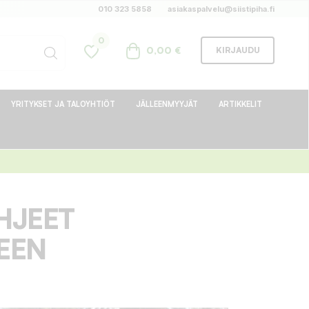
010 323 5858
asiakaspalvelu@siistipiha.fi
0
0,00 €
KIRJAUDU
YRITYKSET JA TALOYHTIÖT
JÄLLEENMYYJÄT
ARTIKKELIT
HJEET
EEN