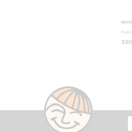
MUUR
Rudus
Hint
330