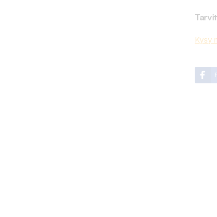
Tarvi
Kysy m