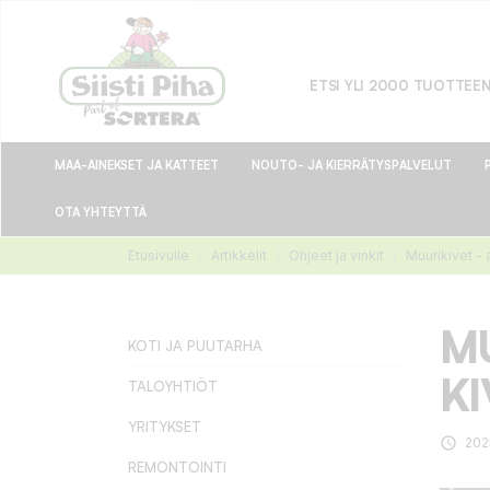
MAA-AINEKSET JA KATTEET
NOUTO- JA KIERRÄTYSPALVELUT
OTA YHTEYTTÄ
Etusivulle
Artikkelit
Ohjeet ja vinkit
Muurikivet -
M
KOTI JA PUUTARHA
K
TALOYHTIÖT
YRITYKSET

202
REMONTOINTI