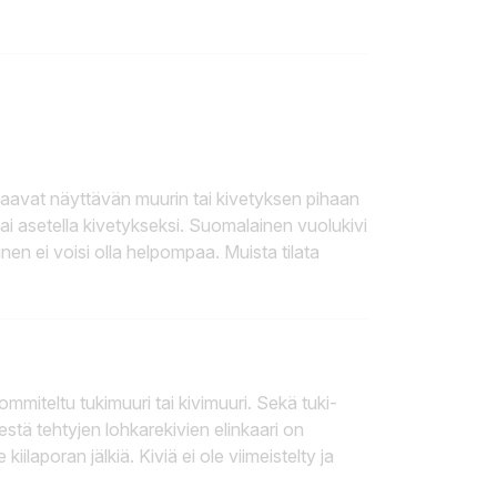
akaavat näyttävän muurin tai kivetyksen pihaan
tai asetella kivetykseksi. Suomalainen vuolukivi
nen ei voisi olla helpompaa. Muista tilata
mmiteltu tukimuuri tai kivimuuri. Sekä tuki-
stä tehtyjen lohkarekivien elinkaari on
iilaporan jälkiä. Kiviä ei ole viimeistelty ja