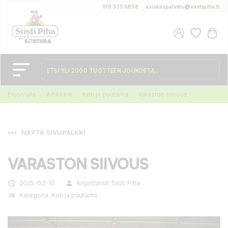
010 323 5858
asiakaspalvelu@siistipiha.fi
Etusivulle
Artikkelit
Koti ja puutarha
Varaston siivous
NÄYTÄ SIVUPALKKI
VARASTON SIIVOUS

2025-03-10
person
Kirjoittanut:
Siisti Piha
list
Kategoria:
Koti ja puutarha