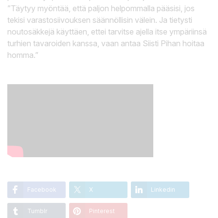
”Täytyy myöntää, että paljon helpommalla pääsisi, jos
tekisi varastosiivouksen säännöllisin välein. Ja tietysti
noutosäkkejä käyttäen, ettei tarvitse ajella itse ympäriinsä
turhien tavaroiden kanssa, vaan antaa Siisti Pihan hoitaa
homma.”
Facebook
X
Linkedin
Tumblr
Pinterest