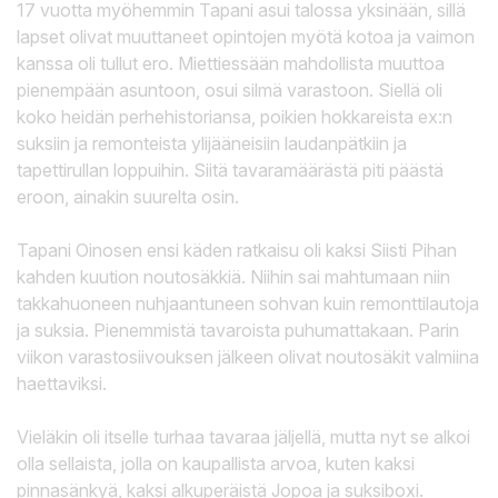
17 vuotta myöhemmin Tapani asui talossa yksinään, sillä
lapset olivat muuttaneet opintojen myötä kotoa ja vaimon
kanssa oli tullut ero. Miettiessään mahdollista muuttoa
pienempään asuntoon, osui silmä varastoon. Siellä oli
koko heidän perhehistoriansa, poikien hokkareista ex:n
suksiin ja remonteista ylijääneisiin laudanpätkiin ja
tapettirullan loppuihin. Siitä tavaramäärästä piti päästä
eroon, ainakin suurelta osin.
Tapani Oinosen ensi käden ratkaisu oli kaksi Siisti Pihan
kahden kuution noutosäkkiä. Niihin sai mahtumaan niin
takkahuoneen nuhjaantuneen sohvan kuin remonttilautoja
ja suksia. Pienemmistä tavaroista puhumattakaan. Parin
viikon varastosiivouksen jälkeen olivat noutosäkit valmiina
haettaviksi.
Vieläkin oli itselle turhaa tavaraa jäljellä, mutta nyt se alkoi
olla sellaista, jolla on kaupallista arvoa, kuten kaksi
pinnasänkyä, kaksi alkuperäistä Jopoa ja suksiboxi.