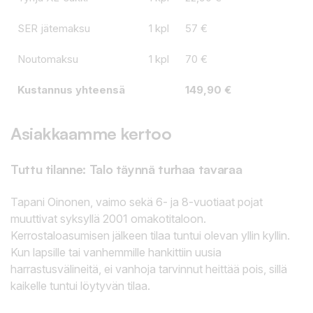
SER jätemaksu
1 kpl
57 €
Noutomaksu
1 kpl
70 €
Kustannus yhteensä
149,90 €
Asiakkaamme kertoo
Tuttu tilanne: Talo täynnä turhaa tavaraa
Tapani Oinonen, vaimo sekä 6- ja 8-vuotiaat pojat
muuttivat syksyllä 2001 omakotitaloon.
Kerrostaloasumisen jälkeen tilaa tuntui olevan yllin kyllin.
Kun lapsille tai vanhemmille hankittiin uusia
harrastusvälineitä, ei vanhoja tarvinnut heittää pois, sillä
kaikelle tuntui löytyvän tilaa.