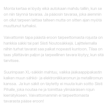
Monta kertaa ei löydy eikä autokaan mahdu talliin, kun se
on niin täynnä tavaraa. Ja pääosin tavaraa, joka aiemmin
on ollut tarpeen laittaa talteen mutta on sitten ajan myötä
muuttunut turhaksi.
Vaivattomin tapa päästä eroon tarpeettomasta rojusta on
hankkia säkki tai pari Siisti Noutosäkkejä. Lajittelemalla
niihin turhat tavarat saa paikat nopeasti kuntoon. Tilaa on
taas yllättävän paljon ja tarpeellinen tavara löytyy, kun sitä
tarvitsee.
Suurimpaan XL-säkkiin mahtuu, vaikka jääkaappipakastin
kaiken muun sähkö- ja elektroniikkaromun ja metalliromun
kanssa.
Ja kun säkit on täytetty ei muuta kuin soitto Siisti
Pihalle, joka noutaa ne ja toimittaa ylimääräisen rojun
kierrätykseen. Vaivattomammin ei tarpeettomasta
tavarasta pääse eroon!