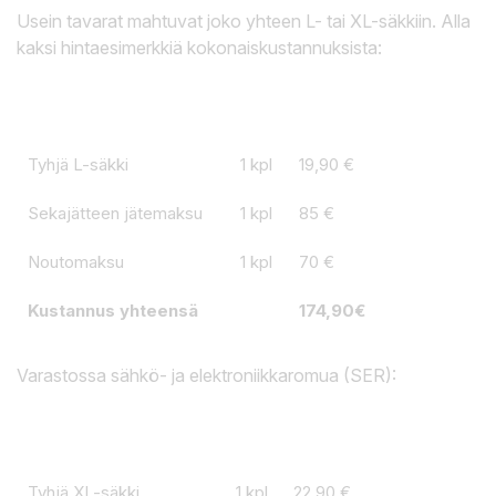
Usein tavarat mahtuvat joko yhteen L- tai XL-säkkiin. Alla
kaksi hintaesimerkkiä kokonaiskustannuksista:
Tyhjä L-säkki
1 kpl
19,90 €
Sekajätteen jätemaksu
1 kpl
85 €
Noutomaksu
1 kpl
70 €
Kustannus yhteensä
174,90€
Varastossa sähkö- ja elektroniikkaromua (SER):
Tyhjä XL-säkki
1 kpl
22,90 €