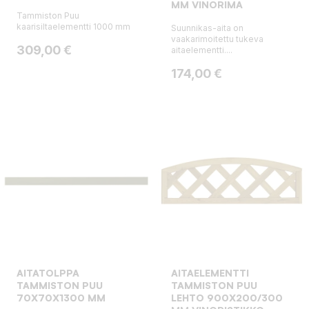
MM VINORIMA
Tammiston Puu
kaarisiltaelementti 1000 mm
Suunnikas-aita on
vaakarimoitettu tukeva
Hinta
309,00 €
aitaelementti....
Hinta
174,00 €
AITATOLPPA
AITAELEMENTTI
TAMMISTON PUU
TAMMISTON PUU
70X70X1300 MM
LEHTO 900X200/300