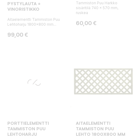
Tammiston Puu Harkko
PYSTYLAUTA +
sisäritilä 740 x 570 mm,
VINORISTIKKO
ruskea
Aitaelementti Tammiston Puu
Hinta
60,00 €
Lehtoharju 1800x800 mm...
Hinta
99,00 €
PORTTIELEMENTTI
AITAELEMENTTI
TAMMISTON PUU
TAMMISTON PUU
LEHTOHARJU
LEHTO 1800X800 MM