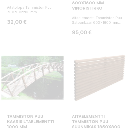
600X1600 MM
Aitatolppa Tammiston Puu
VINORISTIKKO
70x70x2200 mm
Aitaelementti Tammiston Puu
Hinta
32,00 €
Sateenkaari 600x1600 mm...
Hinta
95,00 €
TAMMISTON PUU
AITAELEMENTTI
KAARISILTAELEMENTTI
TAMMISTON PUU
1000 MM
SUUNNIKAS 1850X800