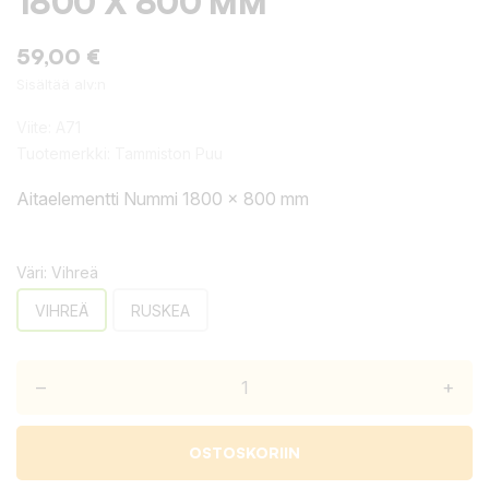
1800 X 800 MM
59,00 €
Sisältää alv:n
Viite:
A71
Tuotemerkki:
Tammiston Puu
Aitaelementti Nummi 1800 x 800 mm
Väri: Vihreä
VIHREÄ
RUSKEA
–
+
OSTOSKORIIN