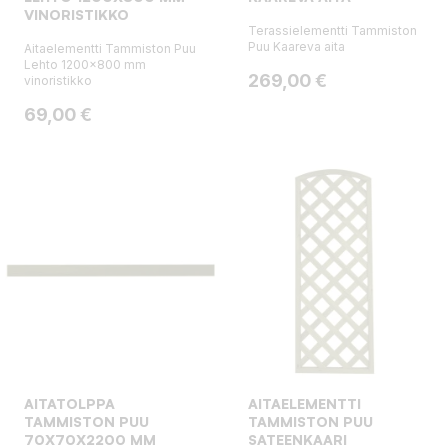
VINORISTIKKO
Terassielementti Tammiston
Puu Kaareva aita
Aitaelementti Tammiston Puu
Lehto 1200x800 mm
Hinta
269,00 €
vinoristikko
Hinta
69,00 €
AITATOLPPA
AITAELEMENTTI
TAMMISTON PUU
TAMMISTON PUU
70X70X2200 MM
SATEENKAARI