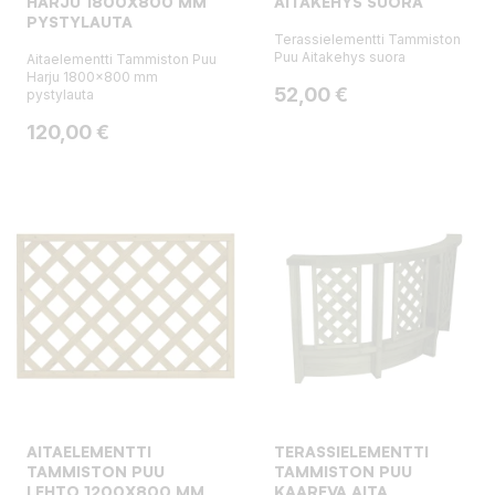
HARJU 1800X800 MM
AITAKEHYS SUORA
PYSTYLAUTA
Terassielementti Tammiston
Puu Aitakehys suora
Aitaelementti Tammiston Puu
Harju 1800x800 mm
Hinta
52,00 €
pystylauta
Hinta
120,00 €
AITAELEMENTTI
TERASSIELEMENTTI
TAMMISTON PUU
TAMMISTON PUU
LEHTO 1200X800 MM
KAAREVA AITA