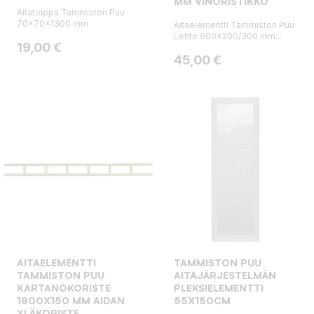
MM VINORISTIKKO
Aitatolppa Tammiston Puu
70x70x1300 mm
Aitaelementti Tammiston Puu
Lehto 900x200/300 mm...
Hinta
19,00 €
Hinta
45,00 €
AITAELEMENTTI
TAMMISTON PUU
TAMMISTON PUU
AITAJÄRJESTELMÄN
KARTANOKORISTE
PLEKSIELEMENTTI
1800X150 MM AIDAN
55X150CM
YLÄKORISTE