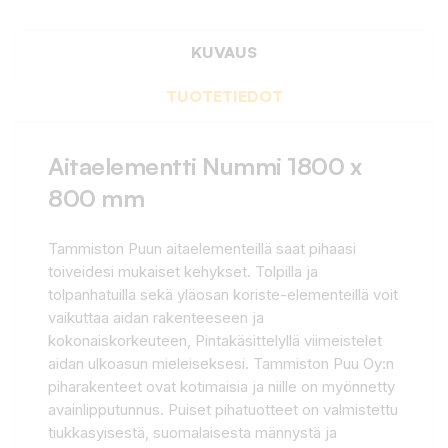
KUVAUS
TUOTETIEDOT
Aitaelementti Nummi 1800 x
800 mm
Tammiston Puun aitaelementeillä saat pihaasi
toiveidesi mukaiset kehykset. Tolpilla ja
tolpanhatuilla sekä yläosan koriste-elementeillä voit
vaikuttaa aidan rakenteeseen ja
kokonaiskorkeuteen, Pintakäsittelyllä viimeistelet
aidan ulkoasun mieleiseksesi. Tammiston Puu Oy:n
piharakenteet ovat kotimaisia ja niille on myönnetty
avainlipputunnus. Puiset pihatuotteet on valmistettu
tiukkasyisestä, suomalaisesta männystä ja