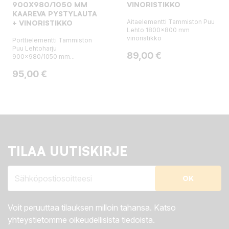
900X980/1050 MM
VINORISTIKKO
KAAREVA PYSTYLAUTA
Aitaelementti Tammiston Puu
+ VINORISTIKKO
Lehto 1800x800 mm
vinoristikko
Porttielementti Tammiston
Puu Lehtoharju
Hinta
89,00 €
900x980/1050 mm...
Hinta
95,00 €
TILAA UUTISKIRJE
Voit peruuttaa tilauksen milloin tahansa. Katso
yhteystietomme oikeudellisista tiedoista.