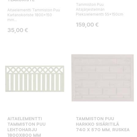
Tammiston Puu
Aitajärjestelmän
Aitaelementti Tammiston Puu
Pleksielementti 55x150cm
Kartanokoriste 1800x150
mm...
Hinta
159,00 €
Hinta
35,00 €
AITAELEMENTTI
TAMMISTON PUU
TAMMISTON PUU
HARKKO SISÄRITILÄ
LEHTOHARJU
740 X 570 MM, RUSKEA
1800X800 MM