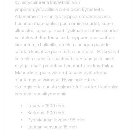
kyllästysaineena käytetään vain
ympäristöystävällisiä AB-luokan kyllästeitä.
Aitaelementin kiinnitys tolppaan rosteriruuvein.
Luonnon materiaalina puun ominaisuudet, kuten
ulkonäkö, lujuus ja muut fysikaaliset ominaisuudet
vaihtelevat. Kosteusoloista riippuen puu saattaa
kieroutua ja halkeilla, etenkin auringon paahde
saattaa kuivattaa puun turhan nopeasti. Halkeamat
kuitenkin usein korjaantuvat itsestään ja erilaiset
öljyt ja maalit ​pidentävät puutuotteen käyttöikää.
Mahdolliset puun värierot tasaantuvat ulkona
muutamassa viikossa. Hyvin hoidettuna
ekologisesta puusta valmistetut tuotteet kuitenkin
kestävät vuosikymmeniä.
Leveys: 1800 mm
Korkeus: 800 mm
Pystylaudan leveys: 95 mm
Laudan vahvuus: 16 mm