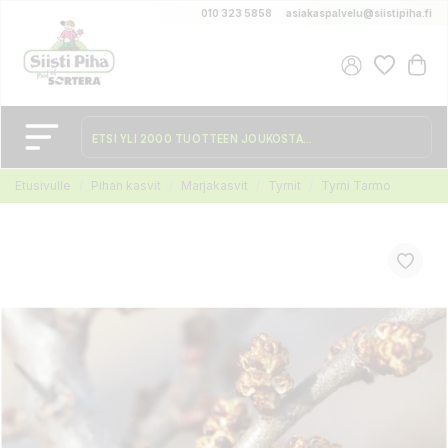
010 323 5858
asiakaspalvelu@siistipiha.fi
Etusivulle
Pihan kasvit
Marjakasvit
Tyrnit
Tyrni Tarmo