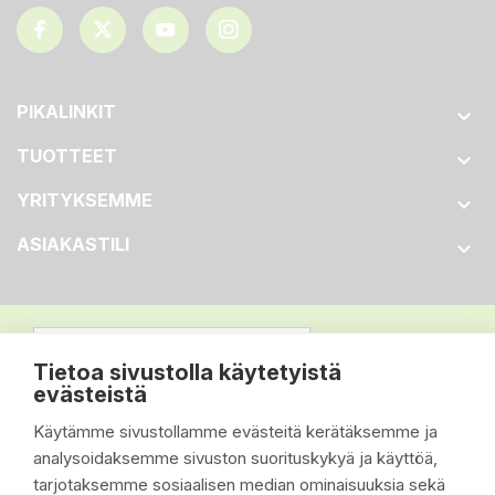
PIKALINKIT

TUOTTEET

YRITYKSEMME

ASIAKASTILI

Tietoa sivustolla käytetyistä
evästeistä
Käytämme sivustollamme evästeitä kerätäksemme ja
analysoidaksemme sivuston suorituskykyä ja käyttöä,
tarjotaksemme sosiaalisen median ominaisuuksia sekä