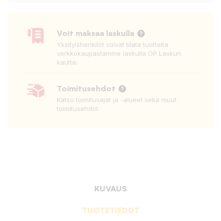
Voit maksaa laskulla
Yksityishenkilöt voivat tilata tuotteita
verkkokaupastamme laskulla OP Laskun
kautta.
Toimitusehdot
Katso toimitusajat ja -alueet sekä muut
toimitusehdot.
KUVAUS
TUOTETIEDOT