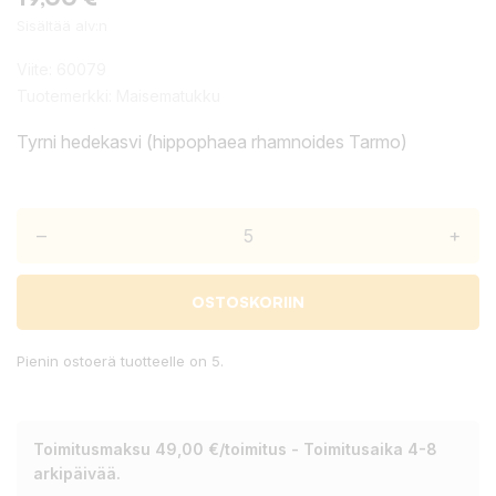
Sisältää alv:n
Viite:
60079
Tuotemerkki:
Maisematukku
Tyrni hedekasvi (hippophaea rhamnoides Tarmo)
–
+
OSTOSKORIIN
Pienin ostoerä tuotteelle on 5.
Toimitusmaksu 49,00 €/toimitus - Toimitusaika 4-8
arkipäivää.