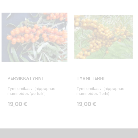
PERSIKKATYRNI
TYRNI TERHI
Tyrni emikasvi (hippophae
Tyrni emikasvi (hippophae
rhamnoides 'pertsik')
rhamnoides Terhi)
Hinta
Hinta
19,00 €
19,00 €