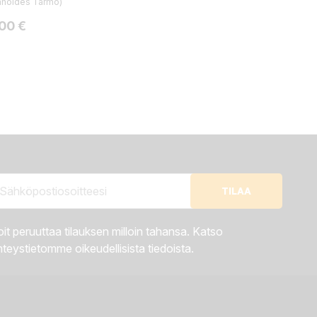
mnoides Tarmo)
ta
,00 €
it peruuttaa tilauksen milloin tahansa. Katso
teystietomme oikeudellisista tiedoista.