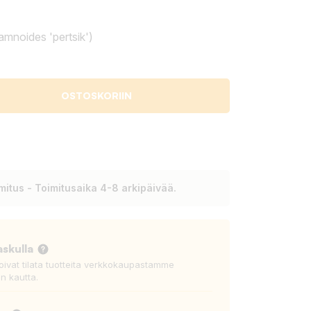
amnoides 'pertsik')
OSTOSKORIIN
itus - Toimitusaika 4-8 arkipäivää.
askulla
voivat tilata tuotteita verkkokaupastamme
n kautta.