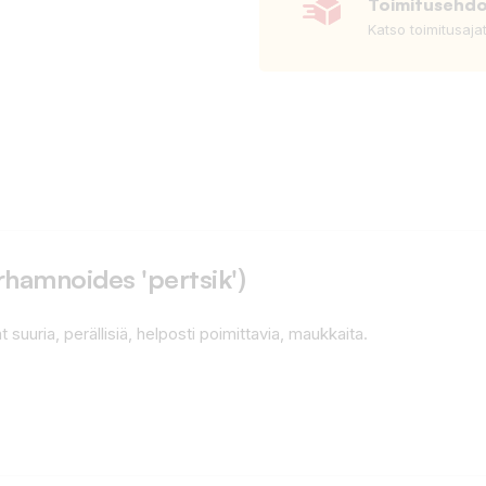
Toimitusehd
Katso toimitusaja
rhamnoides 'pertsik')
 suuria, perällisiä, helposti poimittavia, maukkaita.