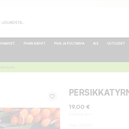
PIHAKIVET
PIHAN KASVIT
PIHA JA PUUTARHA
ALE
UUTUUDET
ikkatyrni
PERSIKKATYR
19,00 €
Sisältää alv:n
Viite:
60037