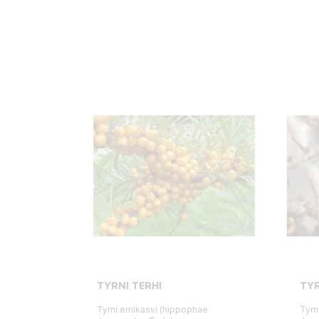
TYRNI TERHI
TY
Tyrni emikasvi (hippophae
Tyrn