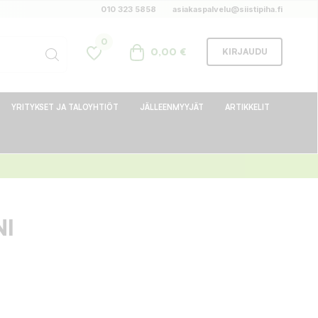
010 323 5858
asiakaspalvelu@siistipiha.fi
0
0,00 €
KIRJAUDU
YRITYKSET JA TALOYHTIÖT
JÄLLEENMYYJÄT
ARTIKKELIT
NI