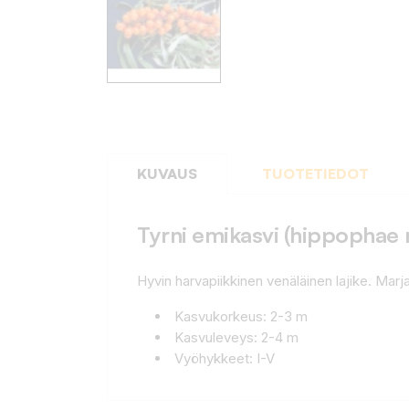
KUVAUS
TUOTETIEDOT
Tyrni emikasvi (hippophae 
Hyvin harvapiikkinen venäläinen lajike. Marjat
Kasvukorkeus: 2-3 m
Kasvuleveys: 2-4 m
Vyöhykkeet: I-V